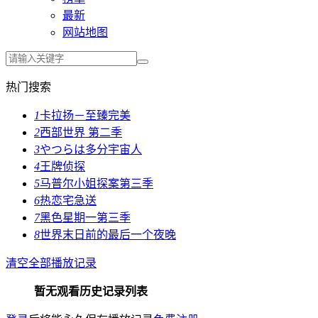
最新
网站地图
热门搜索
1
卡拉扬－至臻完美
2
西部世界 第二季
3
やつらは多分宇宙人
4
王牌侦探
5
马普尔小姐探案第三季
6
热恋宅急送
7
黑色星期一第三季
8
世界末日前的最后一个夜晚
清空全部播放记录
暂无观看历史记录列表