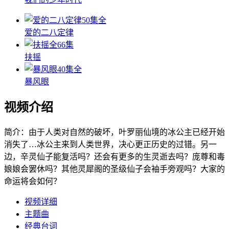
50集全
爱的二八定律
全66集
扶摇
40集全
暴风眼
视频介绍
简介：
由于人类对自然的破坏，叶罗丽仙境的冰公主已经开始
消失了…冰公主来到人类世界，决心更正历史的过错。另一
边，辛灵仙子能复活吗？还会有更多的生灵逝去吗？庞尊和毒
娘娘会罢休吗？其他灵犀阁的圣级仙子会袖手旁观吗？大家的
命运将会如何？
视频详细
主题曲
经典台词