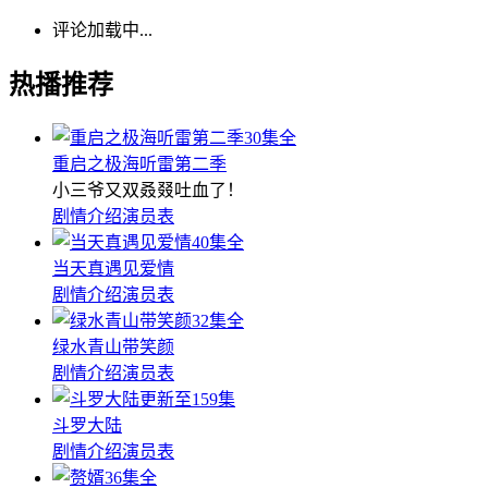
评论加载中...
热播推荐
30集全
重启之极海听雷第二季
小三爷又双叒叕吐血了！
剧情介绍
演员表
40集全
当天真遇见爱情
剧情介绍
演员表
32集全
绿水青山带笑颜
剧情介绍
演员表
更新至159集
斗罗大陆
剧情介绍
演员表
36集全