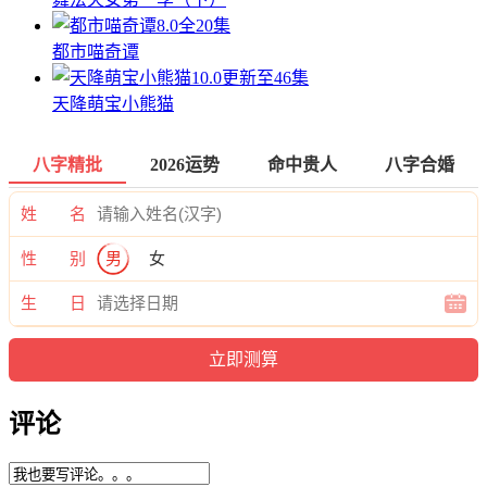
8.0
全20集
都市喵奇谭
10.0
更新至46集
天降萌宝小熊猫
八字精批
2026运势
命中贵人
八字合婚
姓 名
性 别
男
女
生 日
评论