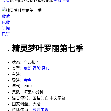
登录
后将能永久保存播放记录
免费注册
收藏
已收
订阅
已订
精灵梦叶罗丽第七季
状态：
全26集 /
类型：
魔幻
冒险
经典
主演：
导演：
金今
年代：
2019
集数：
每集45分钟
语言/字幕：
国语对白 中文字幕
国家/
地区：
大陆
首播/卫视：
陕西卫视