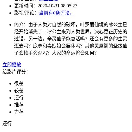
更新时间：
2020-10-31 08:05:27
影视/评论：
当前有
0
条评论，
简介：
由于人类对自然的破坏，叶罗丽仙境的冰公主已
经开始消失了…冰公主来到人类世界，决心更正历史的
过错。另一边，辛灵仙子能复活吗？还会有更多的生灵
逝去吗？庞尊和毒娘娘会罢休吗？其他灵犀阁的圣级仙
子会袖手旁观吗？大家的命运将会如何？
立即播放
给影片评分：
很差
较差
还行
推荐
力荐
还行