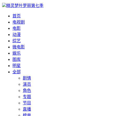
精灵梦叶罗丽第七季
首页
电视剧
电影
动漫
综艺
微电影
娱乐
图库
明星
全部
剧情
演员
角色
专题
节目
直播
榜单