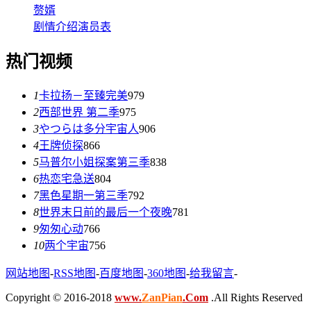
赘婿
剧情介绍
演员表
热门视频
1
卡拉扬－至臻完美
979
2
西部世界 第二季
975
3
やつらは多分宇宙人
906
4
王牌侦探
866
5
马普尔小姐探案第三季
838
6
热恋宅急送
804
7
黑色星期一第三季
792
8
世界末日前的最后一个夜晚
781
9
匆匆心动
766
10
两个宇宙
756
网站地图
-
RSS地图
-
百度地图
-
360地图
-
给我留言
-
Copyright © 2016-2018
www.
ZanPian
.Com
.All Rights Reserved
.