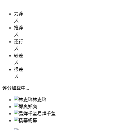
力荐
人
推荐
人
还行
人
较差
人
很差
人
评分加载中...
林志玲
郑爽
易烊千玺
杨幂