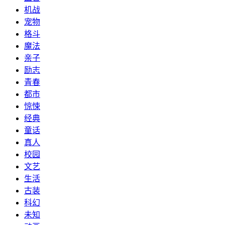
机战
宠物
格斗
魔法
亲子
励志
青春
都市
惊悚
经典
童话
真人
校园
文艺
生活
古装
科幻
未知