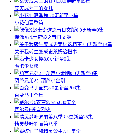
10.0
更新至85集
某天成为王的女儿
5.0
更新至13集
小花仙夏季篇
0.0
更新至0集
偶像X战士奇迹之音日文版
7.0
更新至13集
关于我转生变成史莱姆这档事
8.0
更新至0集
魔卡少女樱
9.0
更新至0集
葫芦兄弟2：葫芦小金刚
8.0
更新至208集
百变马丁全集
5.0
30集全
赛尔号6苍穹烈火
3.3
更新至25集
精灵梦叶罗丽第八季
7.4
1集全