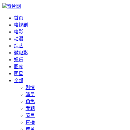
赞片网
首页
电视剧
电影
动漫
综艺
微电影
娱乐
图库
明星
全部
剧情
演员
角色
专题
节目
直播
榜单