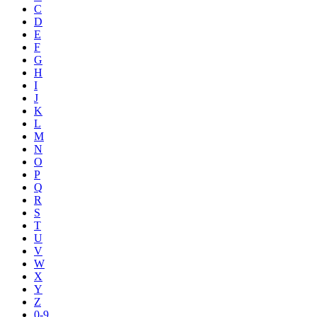
C
D
E
F
G
H
I
J
K
L
M
N
O
P
Q
R
S
T
U
V
W
X
Y
Z
0-9