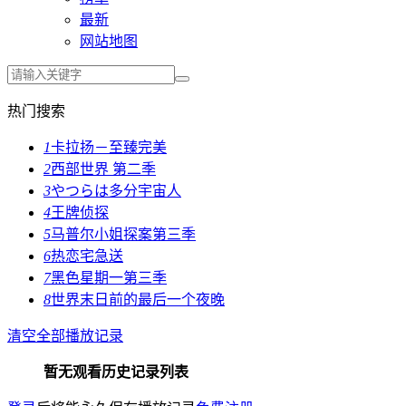
最新
网站地图
热门搜索
1
卡拉扬－至臻完美
2
西部世界 第二季
3
やつらは多分宇宙人
4
王牌侦探
5
马普尔小姐探案第三季
6
热恋宅急送
7
黑色星期一第三季
8
世界末日前的最后一个夜晚
清空全部播放记录
暂无观看历史记录列表