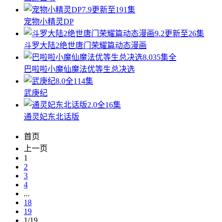
7.9
更新至191集
宠物小精灵DP
9.2
更新至26集
斗罗大陆2绝世唐门荣耀篇动态漫画
8.0
35集全
巴啦啦小魔仙魔法优等生总决选
8.0
全114集
武庚纪
2.0
全16集
通灵妃东北话版
首页
上一页
1
2
3
4
...
18
19
1/19