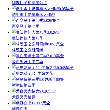
蝴蝶仙子和精灵公主
0.0
5集全
铠甲勇士酷垒积木大作战
5.0
26集全
百变马丁第七季
3.0
26集全
魔法俏佳人第八季
8.0
51集全
斗魂卫之玄月奇缘
7.0
13集全
吸血鬼骑士第二季
0.0
48集全
蓝猫龙骑团2：生命之花
9.0
更新至80集
猪猪侠第三季
9.0
26集全
犬夜叉完结篇
1.0
112集全
幽游白书