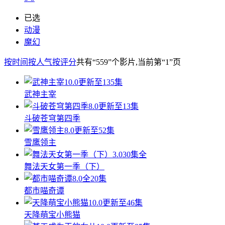
已选
动漫
魔幻
按时间
按人气
按评分
共有
“559”
个影片
,当前第
“1”
页
10.0
更新至135集
武神主宰
8.0
更新至13集
斗破苍穹第四季
8.0
更新至52集
雪鹰领主
3.0
30集全
舞法天女第一季（下）
8.0
全20集
都市喵奇谭
10.0
更新至46集
天降萌宝小熊猫