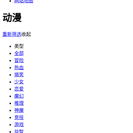
网站地图
动漫
重新筛选
收起
类型
全部
冒险
热血
搞笑
少女
恋爱
魔幻
推理
神魔
竞技
游戏
益智