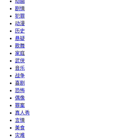
动画
剧情
犯罪
动漫
历史
悬疑
歌舞
家庭
武侠
音乐
战争
喜剧
恐怖
偶像
罪案
真人秀
言情
美食
灾难