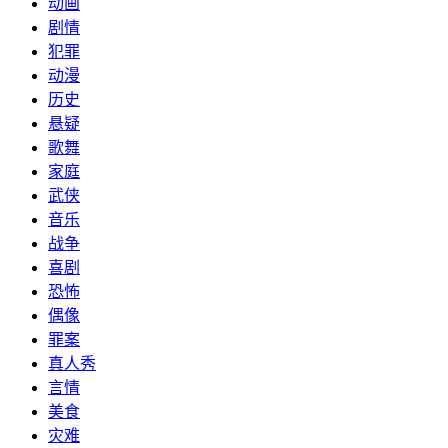
动画
剧情
犯罪
动漫
历史
悬疑
歌舞
家庭
武侠
音乐
战争
喜剧
恐怖
偶像
罪案
真人秀
言情
美食
灾难