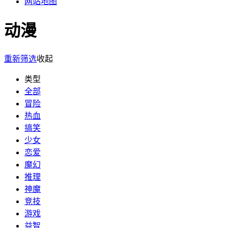
网站地图
动漫
重新筛选
收起
类型
全部
冒险
热血
搞笑
少女
恋爱
魔幻
推理
神魔
竞技
游戏
益智