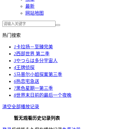
最新
网站地图
热门搜索
1
卡拉扬－至臻完美
2
西部世界 第二季
3
やつらは多分宇宙人
4
王牌侦探
5
马普尔小姐探案第三季
6
热恋宅急送
7
黑色星期一第三季
8
世界末日前的最后一个夜晚
清空全部播放记录
暂无观看历史记录列表