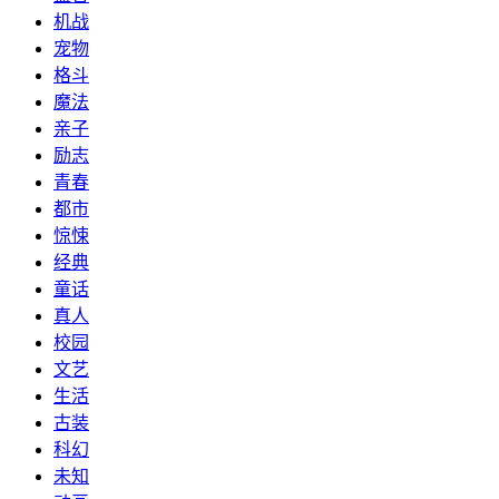
机战
宠物
格斗
魔法
亲子
励志
青春
都市
惊悚
经典
童话
真人
校园
文艺
生活
古装
科幻
未知