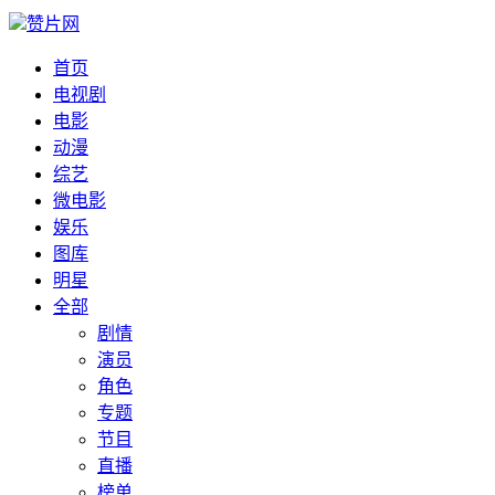
赞片网
首页
电视剧
电影
动漫
综艺
微电影
娱乐
图库
明星
全部
剧情
演员
角色
专题
节目
直播
榜单