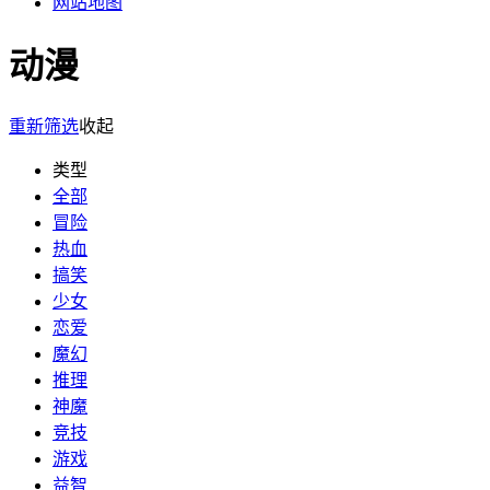
网站地图
动漫
重新筛选
收起
类型
全部
冒险
热血
搞笑
少女
恋爱
魔幻
推理
神魔
竞技
游戏
益智