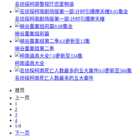
名侦探柯南警视厅恋爱物语
9.0
1集全
名侦探柯南剧场版第一部:计时引爆摩天楼
9.0
8集全
峡谷重案组前篇
4.0
更新至13集
峡谷重案组第二季
7.0
更新至334集
柯南道具大全
0.0
更新至566集
名侦探柯南死亡人数最多的五大案件
首页
上一页
1
2
3
4
1/4
下一页