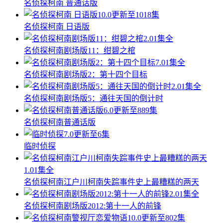
名侦探柯南 普通话版
10.0
更新至1018集
名侦探柯南 日语版
2.0
1集全
名侦探柯南剧场版11：绀碧之棺
7.0
1集全
名侦探柯南剧场版2：第十四个目标
2.0
1集全
名侦探柯南剧场版5：通往天国的倒计时
6.0
更新至889集
名侦探柯南普通话版
7.0
更新至6集
临时侦探
1.0
1集全
名侦探柯南江户川柯南失踪事件史上最糟糕的两天
2.0
1集全
名侦探柯南剧场版2012:第十一人的前锋
10.0
更新至802集