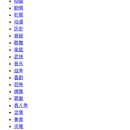
动画
剧情
犯罪
动漫
历史
悬疑
歌舞
家庭
武侠
音乐
战争
喜剧
恐怖
偶像
罪案
真人秀
言情
美食
灾难