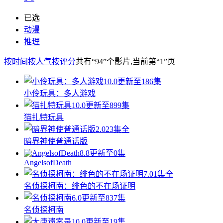
已选
动漫
推理
按时间
按人气
按评分
共有
“94”
个影片
,当前第
“1”
页
10.0
更新至186集
小伶玩具：多人游戏
10.0
更新至899集
猫扎特玩具
2.0
23集全
暗界神使普通话版
8.8
更新至0集
AngelsofDeath
7.0
1集全
名侦探柯南：绯色的不在场证明
6.0
更新至837集
名侦探柯南
10.0
更新至19集