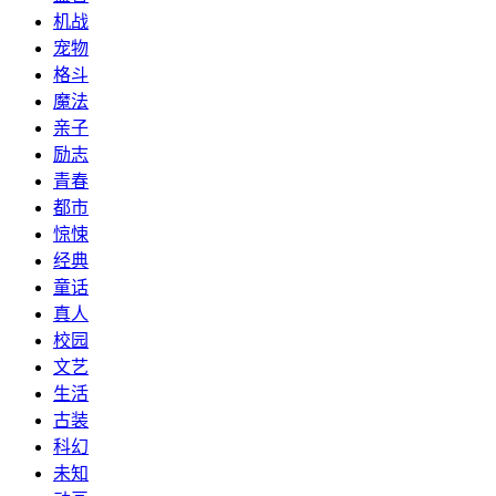
机战
宠物
格斗
魔法
亲子
励志
青春
都市
惊悚
经典
童话
真人
校园
文艺
生活
古装
科幻
未知