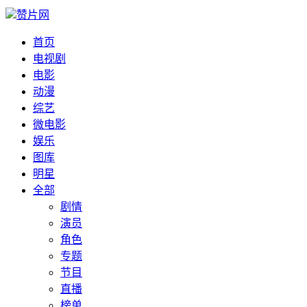
赞片网
首页
电视剧
电影
动漫
综艺
微电影
娱乐
图库
明星
全部
剧情
演员
角色
专题
节目
直播
榜单