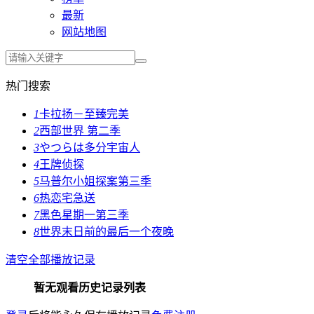
最新
网站地图
热门搜索
1
卡拉扬－至臻完美
2
西部世界 第二季
3
やつらは多分宇宙人
4
王牌侦探
5
马普尔小姐探案第三季
6
热恋宅急送
7
黑色星期一第三季
8
世界末日前的最后一个夜晚
清空全部播放记录
暂无观看历史记录列表