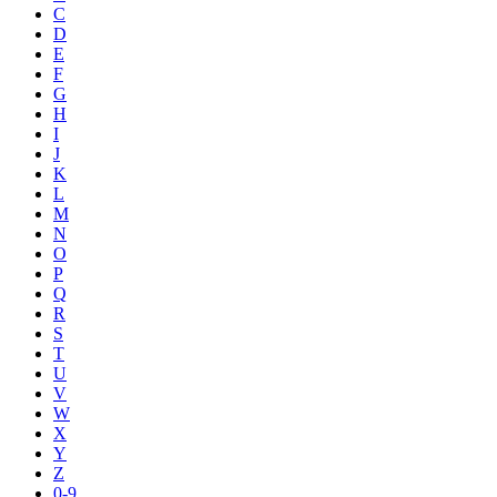
C
D
E
F
G
H
I
J
K
L
M
N
O
P
Q
R
S
T
U
V
W
X
Y
Z
0-9