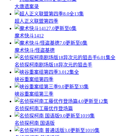
大唐遗案录
8.0
全13集
超人正义联盟第四季
7.0
更新至0集
魔术快斗1412
7.0
更新至0集
魔术快斗/怪盗基德
6.0
1集全
名侦探柯南剧场版18异次元的狙击手
3.0
12集全
峡谷重案组第四季
9.0
更新至33集
峡谷重案组第三季
4.0
更新至12集
名侦探柯南工藤优作登场篇
9.0
更新至1019集
名侦探柯南 国语版
3.0
更新至1019集