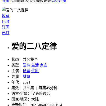
登录
后将能永久保存播放记录
免费注册
收藏
已收
订阅
已订
爱的二八定律
状态：
共50集全
类型：
爱情
生活
家庭
主演：
杨幂
许凯
导演：
林妍
年代：
2021
集数：
共50集 | 每集45分钟
语言/字幕：
汉语普通话
国家/
地区：
大陆
更新时间：
2021-06-07 08:01:14