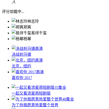
人
评分加载中...
林志玲
郑爽
易烊千玺
杨幂
高清
决战刹马镇
高清
北京，纽约
高清
喜欢你 2017
35集全
一起又看流星雨短剧版
48集全
为了你我愿意热爱整个世界