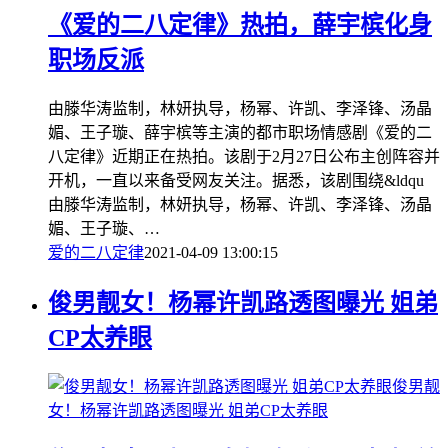
《爱的二八定律》热拍，薛宇槟化身
职场反派
由滕华涛监制，林妍执导，杨幂、许凯、李泽锋、汤晶
媚、王子璇、薛宇槟等主演的都市职场情感剧《爱的二
八定律》近期正在热拍。该剧于2月27日公布主创阵容并
开机，一直以来备受网友关注。据悉，该剧围绕&ldqu
由滕华涛监制，林妍执导，杨幂、许凯、李泽锋、汤晶
媚、王子璇、…
爱的二八定律
2021-04-09 13:00:15
俊男靓女！杨幂许凯路透图曝光 姐弟
CP太养眼
俊男靓
女！杨幂许凯路透图曝光 姐弟CP太养眼