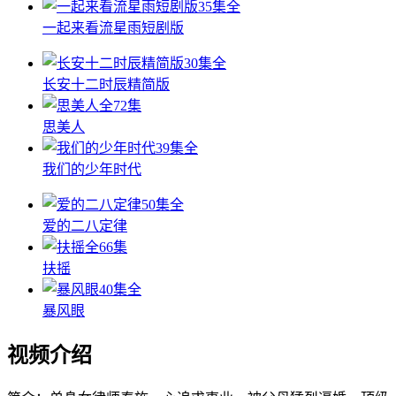
35集全
一起来看流星雨短剧版
30集全
长安十二时辰精简版
全72集
思美人
39集全
我们的少年时代
50集全
爱的二八定律
全66集
扶摇
40集全
暴风眼
视频介绍