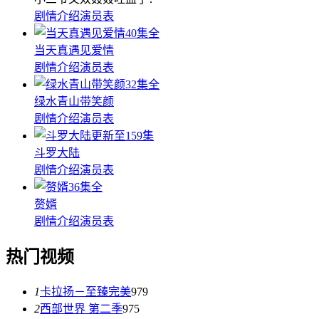
剧情介绍
演员表
40集全
当天真遇见爱情
剧情介绍
演员表
32集全
绿水青山带笑颜
剧情介绍
演员表
更新至159集
斗罗大陆
剧情介绍
演员表
36集全
赘婿
剧情介绍
演员表
热门视频
1
卡拉扬－至臻完美
979
2
西部世界 第二季
975