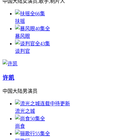
中国大陆女演员,歌手,制片人
全66集
扶摇
40集全
暴风眼
全43集
谈判官
许凯
中国大陆男演员
连载中待更新
流光之城
50集全
尚食
55集全