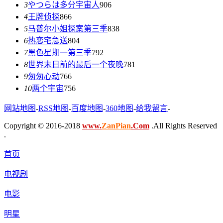
3
やつらは多分宇宙人
906
4
王牌侦探
866
5
马普尔小姐探案第三季
838
6
热恋宅急送
804
7
黑色星期一第三季
792
8
世界末日前的最后一个夜晚
781
9
匆匆心动
766
10
两个宇宙
756
网站地图
-
RSS地图
-
百度地图
-
360地图
-
给我留言
-
Copyright © 2016-2018
www.
ZanPian
.Com
.All Rights Reserved
.
首页
电视剧
电影
明星