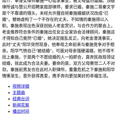
简介：
单身女律师秦施一心追求事业，被父母猛烈逼婚。顶级
律所诚与慧公开招聘家庭部律师，要求已婚，秦施二哥秦文宇
是个不靠谱的猎头，未经允许擅自将秦施婚姻状况改成“已
婚”，替她虚构了一个不存在的丈夫，不知情的秦施得以入
职。秦施表现出色深获创始人老金赏识，与合作方的聚会上，
老金推荐符合条件的秦施出任女企业家协会法律顾问，秦施这
才得知自己竟然“已婚”，她决定拨乱反正，向老金澄清事实，
此时“丈夫”阳华突然现身，他奉母之命前来与秦施竞争对手相
亲。阳华气愤自己“被结婚”，可面对母亲强硬逼婚，他不得不
找上秦施，于是两个不愿结婚的人一拍即合，直奔民政局领证
结婚，就此成为合法夫妻。要命的是，双方父母察觉二人不对
劲，秦施前男友也在此时入职律所，重重危机之下秦施和阳华
情愫渐生，意外获得真爱，携手奔向更加美好的幸福生活。
视频详细
主题曲
经典台词
新闻花絮
播出时间