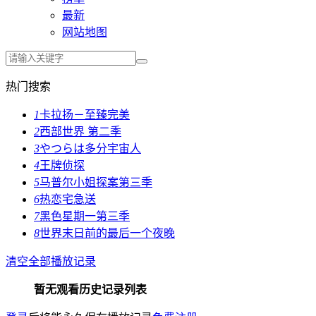
最新
网站地图
热门搜索
1
卡拉扬－至臻完美
2
西部世界 第二季
3
やつらは多分宇宙人
4
王牌侦探
5
马普尔小姐探案第三季
6
热恋宅急送
7
黑色星期一第三季
8
世界末日前的最后一个夜晚
清空全部播放记录
暂无观看历史记录列表