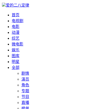
爱的二八定律
首页
电视剧
电影
动漫
综艺
微电影
娱乐
图库
明星
全部
剧情
演员
角色
专题
节目
直播
榜单