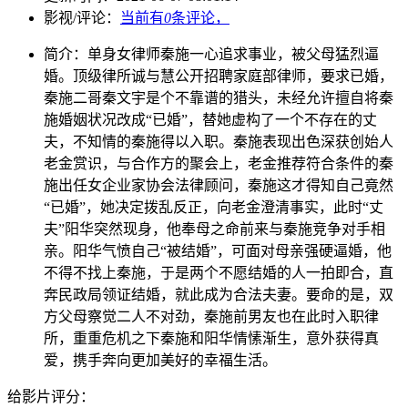
影视/评论：
当前有
0
条评论，
简介：
单身女律师秦施一心追求事业，被父母猛烈逼
婚。顶级律所诚与慧公开招聘家庭部律师，要求已婚，
秦施二哥秦文宇是个不靠谱的猎头，未经允许擅自将秦
施婚姻状况改成“已婚”，替她虚构了一个不存在的丈
夫，不知情的秦施得以入职。秦施表现出色深获创始人
老金赏识，与合作方的聚会上，老金推荐符合条件的秦
施出任女企业家协会法律顾问，秦施这才得知自己竟然
“已婚”，她决定拨乱反正，向老金澄清事实，此时“丈
夫”阳华突然现身，他奉母之命前来与秦施竞争对手相
亲。阳华气愤自己“被结婚”，可面对母亲强硬逼婚，他
不得不找上秦施，于是两个不愿结婚的人一拍即合，直
奔民政局领证结婚，就此成为合法夫妻。要命的是，双
方父母察觉二人不对劲，秦施前男友也在此时入职律
所，重重危机之下秦施和阳华情愫渐生，意外获得真
爱，携手奔向更加美好的幸福生活。
给影片评分：