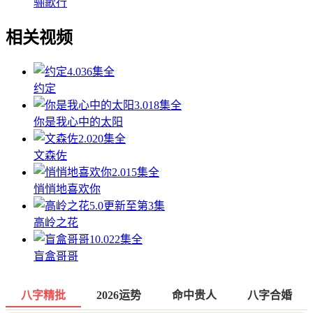
骊歌行
相关视频
4.0
36集全
约定
3.0
18集全
你是我心中的太阳
2.0
20集全
文森佐
2.0
15集全
悄悄地喜欢你
5.0
更新至第3集
高岭之花
10.0
22集全
盲盒哥哥
八字精批
2026运势
命中贵人
八字合婚