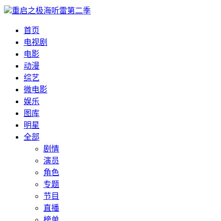
重启之极海听雷第二季
首页
电视剧
电影
动漫
综艺
微电影
娱乐
图库
明星
全部
剧情
演员
角色
专题
节目
直播
榜单