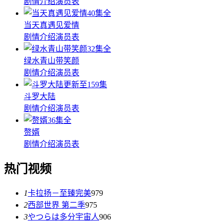
剧情介绍
演员表
40集全
当天真遇见爱情
剧情介绍
演员表
32集全
绿水青山带笑颜
剧情介绍
演员表
更新至159集
斗罗大陆
剧情介绍
演员表
36集全
赘婿
剧情介绍
演员表
热门视频
1
卡拉扬－至臻完美
979
2
西部世界 第二季
975
3
やつらは多分宇宙人
906