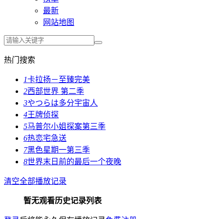
最新
网站地图
热门搜索
1
卡拉扬－至臻完美
2
西部世界 第二季
3
やつらは多分宇宙人
4
王牌侦探
5
马普尔小姐探案第三季
6
热恋宅急送
7
黑色星期一第三季
8
世界末日前的最后一个夜晚
清空全部播放记录
暂无观看历史记录列表