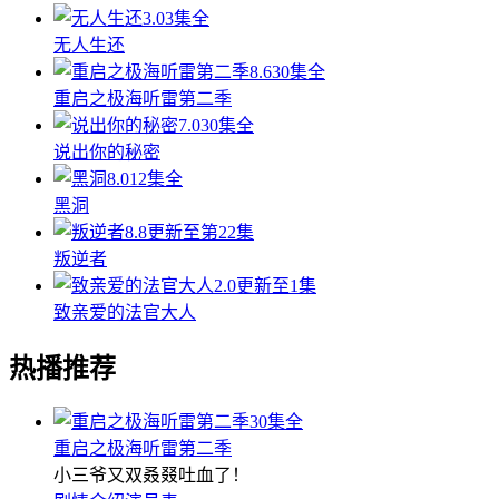
3.0
3集全
无人生还
8.6
30集全
重启之极海听雷第二季
7.0
30集全
说出你的秘密
8.0
12集全
黑洞
8.8
更新至第22集
叛逆者
2.0
更新至1集
致亲爱的法官大人
热播推荐
30集全
重启之极海听雷第二季
小三爷又双叒叕吐血了！