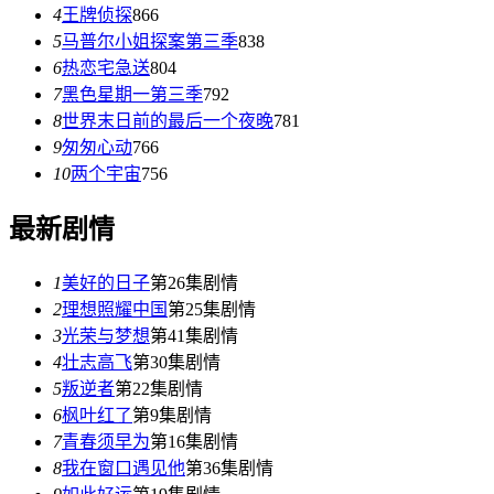
4
王牌侦探
866
5
马普尔小姐探案第三季
838
6
热恋宅急送
804
7
黑色星期一第三季
792
8
世界末日前的最后一个夜晚
781
9
匆匆心动
766
10
两个宇宙
756
最新剧情
1
美好的日子
第26集剧情
2
理想照耀中国
第25集剧情
3
光荣与梦想
第41集剧情
4
壮志高飞
第30集剧情
5
叛逆者
第22集剧情
6
枫叶红了
第9集剧情
7
青春须早为
第16集剧情
8
我在窗口遇见他
第36集剧情