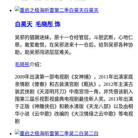
白昊天
白昊天
毛晓彤 饰
吴邪的猖獗迷妹，原十一仓经管层，斗胆武断，心地仁
慈，敢爱敢恨，在吴邪进来十一仓后，给到吴邪各种协
助，助吴邪闯进层层难关。
毛晓彤
介绍：
2009年出演第一部电视剧《女神捕》，2011年出演家庭
亲情剧《傻春》和古装清宫剧《甄执》。2012年主演古
装武侠剧《天涯明月刀》中南宫翎一角，并凭借该剧入
围第三届乐视影视盛典电视剧最佳新人奖。2013年出演
于正版《神雕侠侣》和赖水清版《天龙八部》以及由桐
华小说《云中歌》改编的《大汉情缘之云中歌》等电视
剧
吴二白