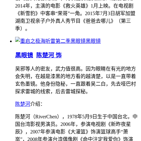
2014年，主演的电影《救火英雄》1月上映。在电视剧
《新雪豹》中客串“荣哥”一角。2015年7月3日胡军加盟
湖南卫视亲子户外真人秀节目《爸爸去哪儿》（第三
季）。
黑眼镜
黑眼镜
陈楚河 饰
吴邪等人的密友，武力值很高。因为眼睛在有光的地方
会失明，在越是漆黑的地方看的越清楚，以是一直带着
玄色墨镜。他身份隐秘，一直跟着吴二白，先去哑巴村
探求雷城的线索，后去雷城探秘。
陈楚河
介绍：
陈楚河（RiverChen），1978年5月9日生于中国台北，中
国台湾影视男演员。2006年，参演电视剧《新昨夜星
辰》，2007年参演电影《大灌篮》饰演篮球高手“萧
岚”，2008年参演台湾偶像剧《命中注定我爱你》饰演