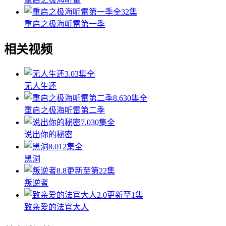
全32集
重启之极海听雷第一季
相关视频
3.0
3集全
无人生还
8.6
30集全
重启之极海听雷第二季
7.0
30集全
说出你的秘密
8.0
12集全
黑洞
8.8
更新至第22集
叛逆者
2.0
更新至1集
致亲爱的法官大人