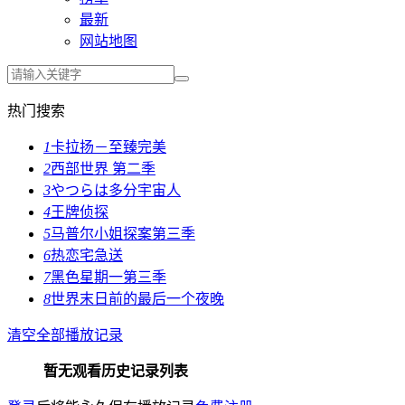
最新
网站地图
热门搜索
1
卡拉扬－至臻完美
2
西部世界 第二季
3
やつらは多分宇宙人
4
王牌侦探
5
马普尔小姐探案第三季
6
热恋宅急送
7
黑色星期一第三季
8
世界末日前的最后一个夜晚
清空全部播放记录
暂无观看历史记录列表