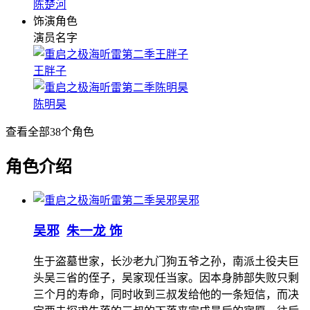
陈楚河
饰演角色
演员名字
王胖子
陈明昊
查看全部
38
个角色
角色介绍
吴邪
吴邪
朱一龙 饰
生于盗墓世家，长沙老九门狗五爷之孙，南派土役夫巨
头吴三省的侄子，吴家现任当家。因本身肺部失败只剩
三个月的寿命，同时收到三叔发给他的一条短信，而决