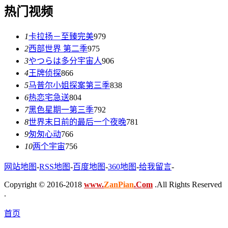
热门视频
1
卡拉扬－至臻完美
979
2
西部世界 第二季
975
3
やつらは多分宇宙人
906
4
王牌侦探
866
5
马普尔小姐探案第三季
838
6
热恋宅急送
804
7
黑色星期一第三季
792
8
世界末日前的最后一个夜晚
781
9
匆匆心动
766
10
两个宇宙
756
网站地图
-
RSS地图
-
百度地图
-
360地图
-
给我留言
-
Copyright © 2016-2018
www.
ZanPian
.Com
.All Rights Reserved
.
首页