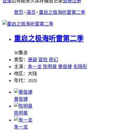
登录
后将能永久保存播放记录
免费注册
首页
>
演员
>
重启之极海听雷第二季
重启之极海听雷第二季
30集全
类型：
悬疑
冒险
奇幻
主演：
朱一龙
陈明昊
黄俊捷
毛晓彤
地区：
大陆
年代：
2020
黄俊捷
陈明昊
朱一龙