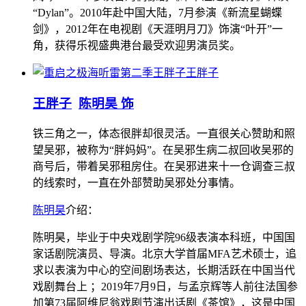
“Dylan”。2010年赴中国大陆，7月参演《新流星蝴蝶
剑》，2012年在电视剧《天涯明月刀》饰演“叶开”一
角，获得乐视盛典港台最受欢迎男演员奖。
王胖子
王胖子
陈明昊 饰
铁三角之一，体态很胖却很灵活。一直很关心赞助和照
望吴邪，被称为“胖妈妈”。在吴邪生病二叔回收吴邪的
商号后，带着吴邪租房住。在吴邪进来十一仓调查三叔
的线索时，一直在外部赞助吴邪处分事情。
陈明昊
介绍：
陈明昊，毕业于中央戏剧学院96级表演本科班，中国国
家话剧院演员、导演。北京大学首届MFA艺术硕士，追
求以表演为中心的空间剧场表达，长期活跃在中国当代
戏剧舞台上 ；2019年7月9日，与孟京辉等人前往法国参
加第73届阿维尼翁戏剧节演出话剧《茶馆》，这是中国