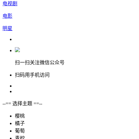
电视剧
电影
明星
扫一扫关注微信公众号
扫码用手机访问
--== 选择主题 ==--
樱桃
橘子
葡萄
青柠