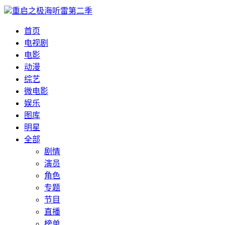
重启之极海听雷第二季
首页
电视剧
电影
动漫
综艺
微电影
娱乐
图库
明星
全部
剧情
演员
角色
专题
节目
直播
榜单