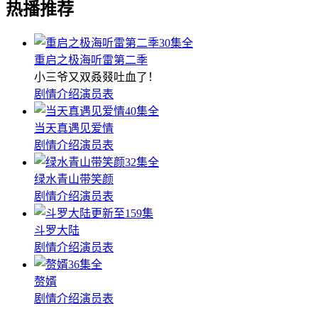
热播推荐
30集全
重启之极海听雷第二季
小三爷又双叒叕吐血了！
剧情介绍
演员表
40集全
当天真遇见爱情
剧情介绍
演员表
32集全
绿水青山带笑颜
剧情介绍
演员表
更新至159集
斗罗大陆
剧情介绍
演员表
36集全
赘婿
剧情介绍
演员表