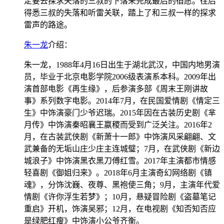
定要去探求失落的三叔的下落来完成最后的宿愿。往后
得悉三叔的失落和听雷关联，踏上了和三叔一样的探求
雷声的路途。
朱一龙
介绍：
朱一龙，1988年4月16日出生于湖北武汉，中国内地男演
员，毕业于北京电影学院2006级表演系本科。2009年出
演首部电影《再生缘》，后参演多部《周末王刚讲故
事》系列数字电影。2014年7月，在民国爱情剧《情定三
生》中饰演豪门少爷迟瑞。2015年因在古装历史剧《芈
月传》中饰演秦昭襄王嬴稷而受到广泛关注。2016年2
月，在古装武侠剧《新萧十一郎》中饰演风采翩翩、文
武兼备的无垢山庄少庄主连城璧；7月，在武侠剧《新边
城浪子》中饰演黑衣黑刀傅红雪。2017年主演都市情感
轻喜剧《御姐归来》。2018年6月主演奇幻网络剧《镇
魂》，分饰沈巍、夜尊、黑袍使三角；9月，主演年代爱
情剧《许你浮生若梦》；10月，悬疑冒险剧《盗墓笔记
重启》开机，饰演吴邪；12月，在电视剧《知否知否应
是绿肥红瘦》中饰演小公爷齐衡。