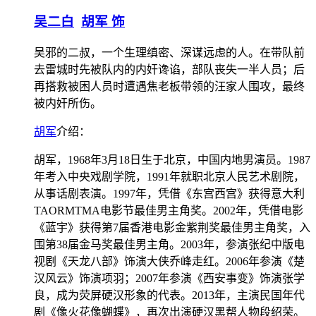
吴二白
胡军 饰
吴邪的二叔，一个生理缜密、深谋远虑的人。在带队前
去雷城时先被队内的内奸谗谄，部队丧失一半人员；后
再搭救被困人员时遭遇焦老板带领的汪家人围攻，最终
被内奸所伤。
胡军
介绍：
胡军，1968年3月18日生于北京，中国内地男演员。1987
年考入中央戏剧学院，1991年就职北京人民艺术剧院，
从事话剧表演。1997年，凭借《东宫西宫》获得意大利
TAORMTMA电影节最佳男主角奖。2002年，凭借电影
《蓝宇》获得第7届香港电影金紫荆奖最佳男主角奖，入
围第38届金马奖最佳男主角。2003年，参演张纪中版电
视剧《天龙八部》饰演大侠乔峰走红。2006年参演《楚
汉风云》饰演项羽；2007年参演《西安事变》饰演张学
良，成为荧屏硬汉形象的代表。2013年，主演民国年代
剧《像火花像蝴蝶》，再次出演硬汉黑帮人物段绍荣。