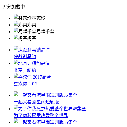
评分加载中...
林志玲
郑爽
易烊千玺
杨幂
高清
决战刹马镇
高清
北京，纽约
高清
喜欢你 2017
35集全
一起又看流星雨短剧版
48集全
为了你我愿意热爱整个世界
35集全