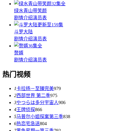
32集全
绿水青山带笑颜
剧情介绍
演员表
更新至159集
斗罗大陆
剧情介绍
演员表
36集全
赘婿
剧情介绍
演员表
热门视频
1
卡拉扬－至臻完美
979
2
西部世界 第二季
975
3
やつらは多分宇宙人
906
4
王牌侦探
866
5
马普尔小姐探案第三季
838
6
热恋宅急送
804
7
黑色星期一第三季
792