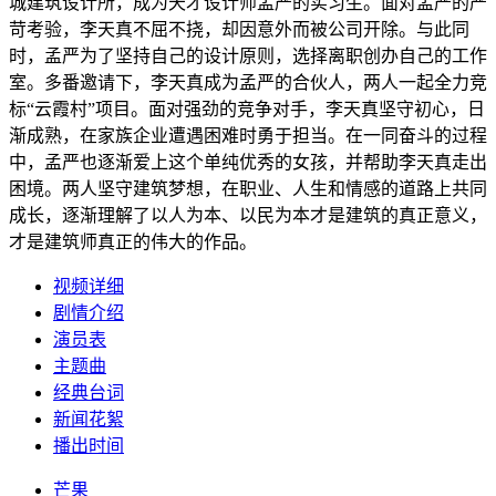
城建筑设计所，成为天才设计师孟严的实习生。面对孟严的严
苛考验，李天真不屈不挠，却因意外而被公司开除。与此同
时，孟严为了坚持自己的设计原则，选择离职创办自己的工作
室。多番邀请下，李天真成为孟严的合伙人，两人一起全力竞
标“云霞村”项目。面对强劲的竞争对手，李天真坚守初心，日
渐成熟，在家族企业遭遇困难时勇于担当。在一同奋斗的过程
中，孟严也逐渐爱上这个单纯优秀的女孩，并帮助李天真走出
困境。两人坚守建筑梦想，在职业、人生和情感的道路上共同
成长，逐渐理解了以人为本、以民为本才是建筑的真正意义，
才是建筑师真正的伟大的作品。
视频详细
剧情介绍
演员表
主题曲
经典台词
新闻花絮
播出时间
芒果