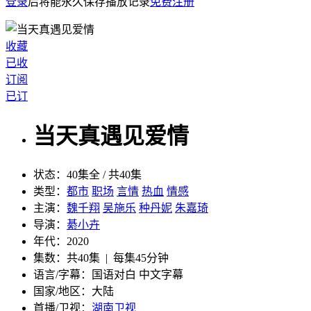
登录
后将能永久保存播放记录
免费注册
收藏
已收
订阅
已订
当天真遇见爱情
状态：
40集全 / 共40集
类型：
都市
职场
言情
热血
情感
主演：
魏千翔
吴施乐
种丹妮
朱嘉琦
导演：
綦小卉
年代：
2020
集数：
共40集 | 每集45分钟
语言/字幕：
国语对白 中文字幕
国家/
地区：
大陆
首播/卫视：
湖南卫视