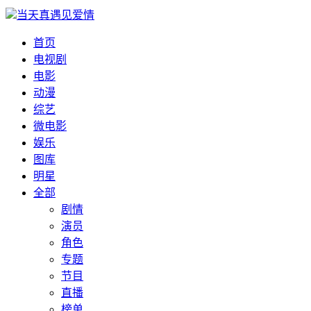
当天真遇见爱情
首页
电视剧
电影
动漫
综艺
微电影
娱乐
图库
明星
全部
剧情
演员
角色
专题
节目
直播
榜单