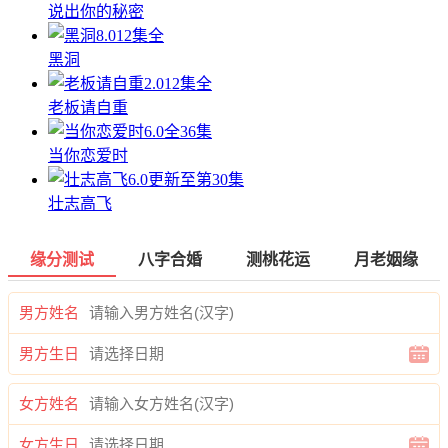
说出你的秘密
8.0
12集全
黑洞
2.0
12集全
老板请自重
6.0
全36集
当你恋爱时
6.0
更新至第30集
壮志高飞
缘分测试
八字合婚
测桃花运
月老姻缘
男方姓名
男方生日
女方姓名
女方生日