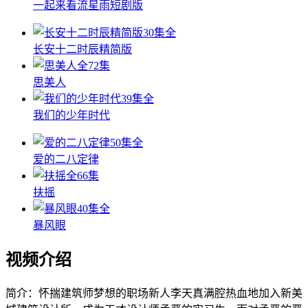
一起来看流星雨短剧版
30集全
长安十二时辰精简版
全72集
思美人
39集全
我们的少年时代
50集全
爱的二八定律
全66集
扶摇
40集全
暴风眼
视频介绍
简介：
怀揣建筑师梦想的职场新人李天真满腔热血地加入新美