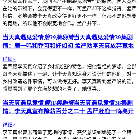
李天真去找孟严，质问孟严拒绝跟宽地合作的原因，因为宽地
在她的带领下，会变得更不一样，可孟严却不这样觉得。孟严
相信，宽地会被李天真改变得更好更不一样，但都不是他想要
的宽地，所以他不会跟宽地合作。孟严并不…
当天真遇见爱情
第39集剧情
当天真遇见爱情39集剧
情：鹿一鸣和乔可和好如初 孟严劝李天真放弃宽地
详细
>
孟严跟李天真介绍了乡村改造的特色，把他曾经的梦想，全部
跟李天真描述了一遍，让李天真知道身为设计师的他们，对于
乡村改造这件事情，可以做得更好。李天真听到孟严说的话，
感觉看到了那个充满梦想的万青了，她很喜…
当天真遇见爱情
第38集剧情
当天真遇见爱情38集剧
情：李天真宣布降薪百分之二十 孟严赶鹿一鸣离开
详细
>
李天真跟曹玉商量了宽地的事情，突然意识到她犯了一个错