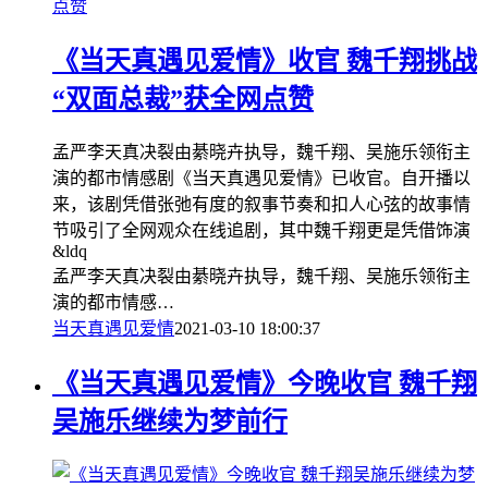
点赞
《当天真遇见爱情》收官 魏千翔挑战
“双面总裁”获全网点赞
孟严李天真决裂由綦晓卉执导，魏千翔、吴施乐领衔主
演的都市情感剧《当天真遇见爱情》已收官。自开播以
来，该剧凭借张弛有度的叙事节奏和扣人心弦的故事情
节吸引了全网观众在线追剧，其中魏千翔更是凭借饰演
&ldq
孟严李天真决裂由綦晓卉执导，魏千翔、吴施乐领衔主
演的都市情感…
当天真遇见爱情
2021-03-10 18:00:37
《当天真遇见爱情》今晚收官 魏千翔
吴施乐继续为梦前行