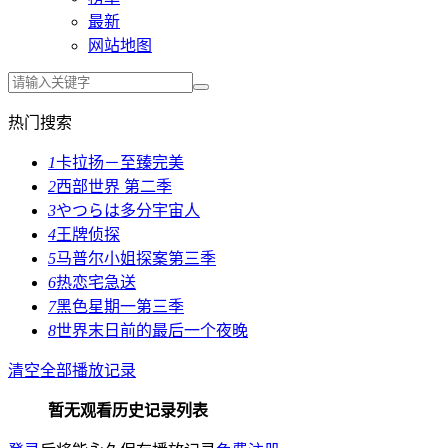
最新
网站地图
热门搜索
1
卡拉扬－至臻完美
2
西部世界 第二季
3
やつらは多分宇宙人
4
王牌侦探
5
马普尔小姐探案第三季
6
热恋宅急送
7
黑色星期一第三季
8
世界末日前的最后一个夜晚
清空全部播放记录
暂无观看历史记录列表