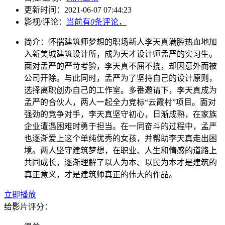
更新时间：
2021-06-07 07:44:23
影视/评论：
当前有
0
条评论，
简介：
怀揣建筑师梦想的职场新人李天真满腔热血地加
入新美城建筑设计所，成为天才设计师孟严的实习生。
面对孟严的严苛考验，李天真不屈不挠，却因意外而被
公司开除。与此同时，孟严为了坚持自己的设计原则，
选择离职创办自己的工作室。多番邀请下，李天真成为
孟严的合伙人，两人一起全力竞标“云霞村”项目。面对
强劲的竞争对手，李天真坚守初心，日渐成熟，在家族
企业遭遇困难时勇于担当。在一同奋斗的过程中，孟严
也逐渐爱上这个单纯优秀的女孩，并帮助李天真走出困
境。两人坚守建筑梦想，在职业、人生和情感的道路上
共同成长，逐渐理解了以人为本、以民为本才是建筑的
真正意义，才是建筑师真正的伟大的作品。
立即播放
给影片评分：