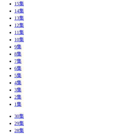
15集
14集
13集
12集
11集
10集
9集
8集
7集
6集
5集
4集
3集
2集
1集
30集
29集
28集