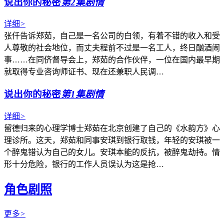
说出你的秘密
第2集剧情
详细
>
张仟告诉郑茹，自己是一名公司的白领，有着不错的收入和受
人尊敬的社会地位，而丈夫程前不过是一名工人，终日酗酒闹
事……在同侪督导会上，郑茹的合作伙伴，一位在国内最早期
就取得专业咨询师证书、现在还兼职人民调…
说出你的秘密
第1集剧情
详细
>
留德归来的心理学博士郑茹在北京创建了自己的《水韵方》心
理诊所。这天，郑茹和同事安琪到银行取钱，年轻的安琪被一
个醉鬼错认为自己的女儿。安琪本能的反抗，被醉鬼劫持。情
形十分危险，银行的工作人员误认为这是抢…
角色剧照
更多
>