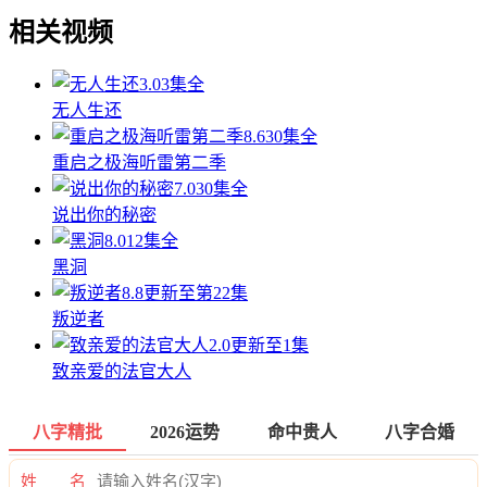
相关视频
3.0
3集全
无人生还
8.6
30集全
重启之极海听雷第二季
7.0
30集全
说出你的秘密
8.0
12集全
黑洞
8.8
更新至第22集
叛逆者
2.0
更新至1集
致亲爱的法官大人
八字精批
2026运势
命中贵人
八字合婚
姓 名