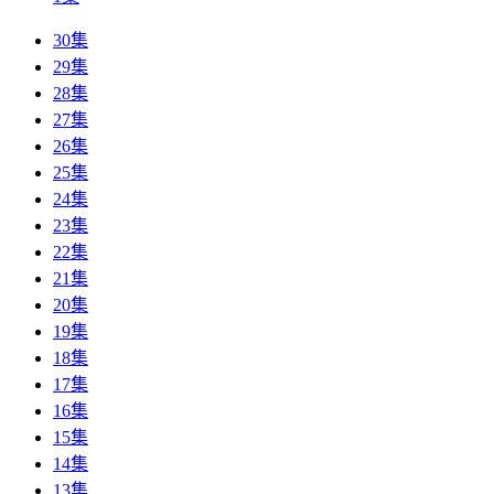
30集
29集
28集
27集
26集
25集
24集
23集
22集
21集
20集
19集
18集
17集
16集
15集
14集
13集