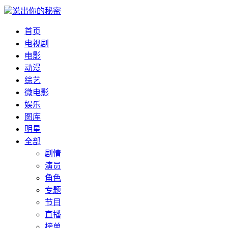
说出你的秘密
首页
电视剧
电影
动漫
综艺
微电影
娱乐
图库
明星
全部
剧情
演员
角色
专题
节目
直播
榜单