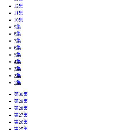
12集
11集
10集
9集
8集
7集
6集
5集
4集
3集
2集
1集
第30集
第29集
第28集
第27集
第26集
第25集