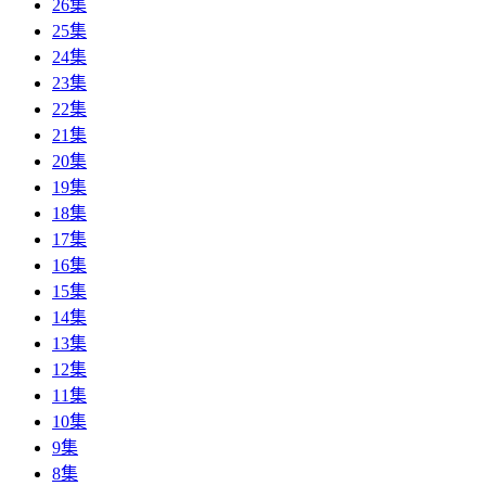
26集
25集
24集
23集
22集
21集
20集
19集
18集
17集
16集
15集
14集
13集
12集
11集
10集
9集
8集