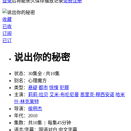
登录
后将能永久保存播放记录
免费注册
收藏
已收
订阅
已订
说出你的秘密
状态：
30集全 / 共10集
别名：
心理魔方
类型：
悬疑
都市
惊悚
犯罪
主演：
莉莉·拉贝
艾米·布伦尼曼
恩里克·穆西安诺
哈米
什·林克莱特
导演：
侯明杰
年代：
2010
集数：
共10集 | 每集45分钟
语言/字幕：
国语对白 中文字幕