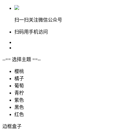
扫一扫关注微信公众号
扫码用手机访问
--== 选择主题 ==--
樱桃
橘子
葡萄
青柠
紫色
黑色
红色
边框盒子