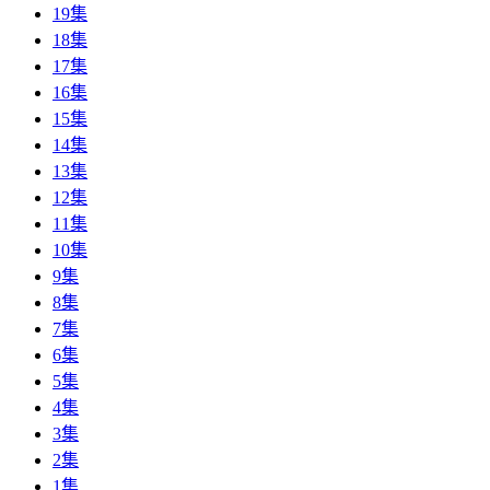
19集
18集
17集
16集
15集
14集
13集
12集
11集
10集
9集
8集
7集
6集
5集
4集
3集
2集
1集