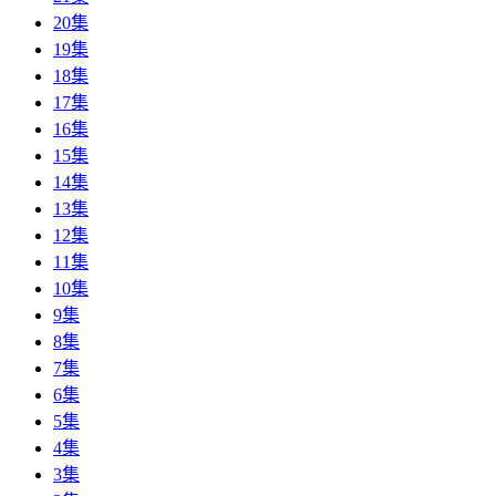
20集
19集
18集
17集
16集
15集
14集
13集
12集
11集
10集
9集
8集
7集
6集
5集
4集
3集