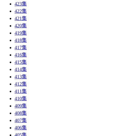
423集
422集
421集
420集
419集
418集
417集
416集
415集
414集
413集
412集
411集
410集
409集
408集
407集
406集
405集