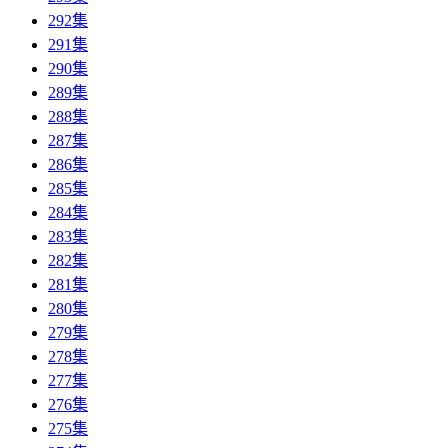
292集
291集
290集
289集
288集
287集
286集
285集
284集
283集
282集
281集
280集
279集
278集
277集
276集
275集