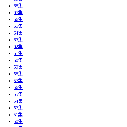
68集
67集
66集
65集
64集
63集
62集
61集
60集
59集
58集
57集
56集
55集
54集
52集
51集
50集