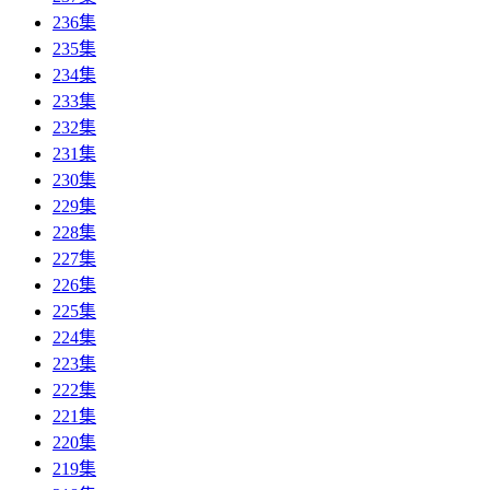
236集
235集
234集
233集
232集
231集
230集
229集
228集
227集
226集
225集
224集
223集
222集
221集
220集
219集