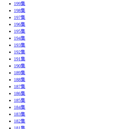
199集
198集
197集
196集
195集
194集
193集
192集
191集
190集
189集
188集
187集
186集
185集
184集
183集
182集
181集