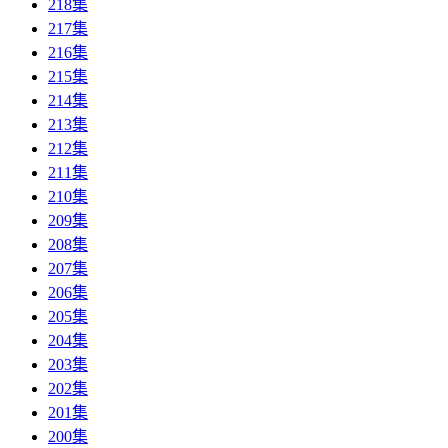
218集
217集
216集
215集
214集
213集
212集
211集
210集
209集
208集
207集
206集
205集
204集
203集
202集
201集
200集