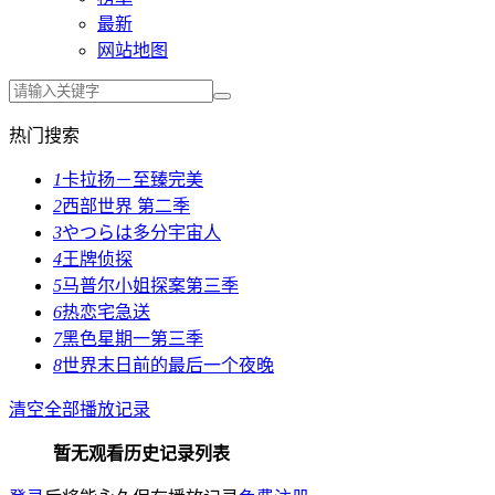
最新
网站地图
热门搜索
1
卡拉扬－至臻完美
2
西部世界 第二季
3
やつらは多分宇宙人
4
王牌侦探
5
马普尔小姐探案第三季
6
热恋宅急送
7
黑色星期一第三季
8
世界末日前的最后一个夜晚
清空全部播放记录
暂无观看历史记录列表