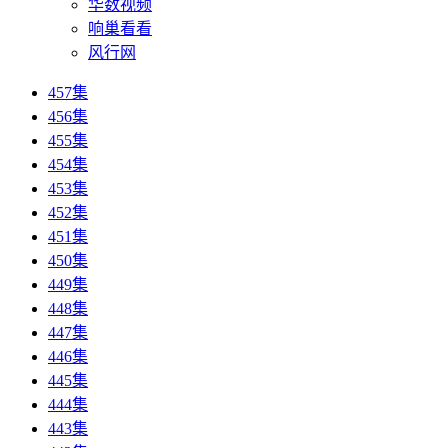
华数视频
响巢看看
风行网
457集
456集
455集
454集
453集
452集
451集
450集
449集
448集
447集
446集
445集
444集
443集