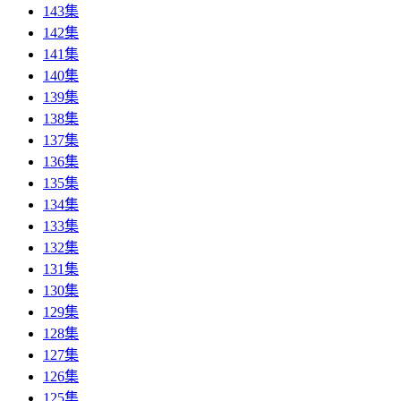
143集
142集
141集
140集
139集
138集
137集
136集
135集
134集
133集
132集
131集
130集
129集
128集
127集
126集
125集