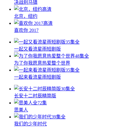
决战刹马镇
高清
北京，纽约
高清
喜欢你 2017
35集全
一起又看流星雨短剧版
48集全
为了你我愿意热爱整个世界
35集全
一起来看流星雨短剧版
30集全
长安十二时辰精简版
全72集
思美人
39集全
我们的少年时代