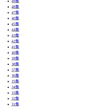
49集
48集
47集
46集
45集
44集
43集
42集
41集
40集
39集
38集
37集
36集
35集
34集
33集
32集
31集