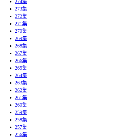
274集
273集
272集
271集
270集
269集
268集
267集
266集
265集
264集
263集
262集
261集
260集
259集
258集
257集
256集