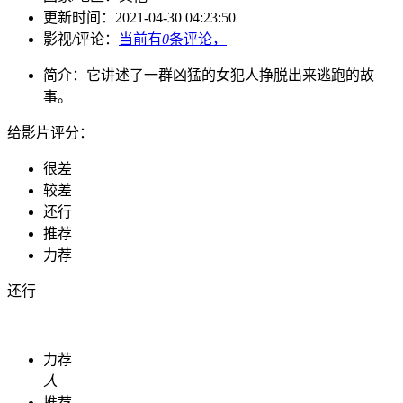
更新时间：
2021-04-30 04:23:50
影视/评论：
当前有
0
条评论，
简介：
它讲述了一群凶猛的女犯人挣脱出来逃跑的故
事。
给影片评分：
很差
较差
还行
推荐
力荐
还行
力荐
人
推荐