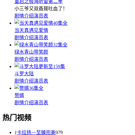
重启之极海听雷第二季
小三爷又双叒叕吐血了！
剧情介绍
演员表
40集全
当天真遇见爱情
剧情介绍
演员表
32集全
绿水青山带笑颜
剧情介绍
演员表
更新至159集
斗罗大陆
剧情介绍
演员表
36集全
赘婿
剧情介绍
演员表
热门视频
1
卡拉扬－至臻完美
979