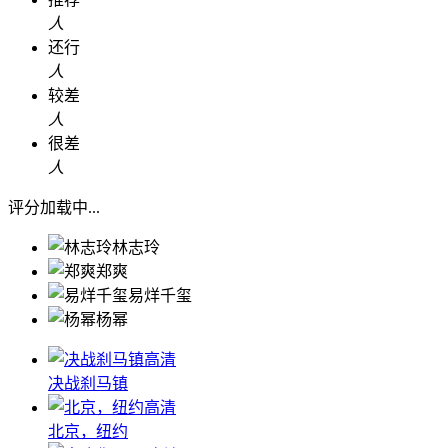
人
还行
人
较差
人
很差
人
评分加载中...
林志玲
郑爽
易烊千玺
杨幂
高清
决战刹马镇
高清
北京，纽约