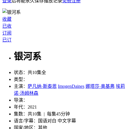
登录
后将能永久保存播放记录
免费注册
收藏
已收
订阅
已订
银河系
状态：
共10集全
类型：
主演：
萨凡纳·斯泰恩
ImogenDaines
娜塔莎·奥基弗
埃莉
诺·汤姆林森
导演：
年代：
2021
集数：
共10集 | 每集45分钟
语言/字幕：
国语对白 中文字幕
国家/
地区：
其他