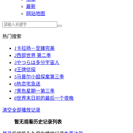
最新
网站地图
热门搜索
1
卡拉扬－至臻完美
2
西部世界 第二季
3
やつらは多分宇宙人
4
王牌侦探
5
马普尔小姐探案第三季
6
热恋宅急送
7
黑色星期一第三季
8
世界末日前的最后一个夜晚
清空全部播放记录
暂无观看历史记录列表