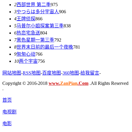
2
西部世界 第二季
975
3
やつらは多分宇宙人
906
4
王牌侦探
866
5
马普尔小姐探案第三季
838
6
热恋宅急送
804
7
黑色星期一第三季
792
8
世界末日前的最后一个夜晚
781
9
匆匆心动
766
10
两个宇宙
756
网站地图
-
RSS地图
-
百度地图
-
360地图
-
给我留言
-
Copyright © 2016-2018
www.
ZanPian
.Com
.All Rights Reserved
.
首页
电视剧
电影