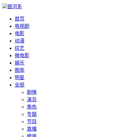
银河系
首页
电视剧
电影
动漫
综艺
微电影
娱乐
图库
明星
全部
剧情
演员
角色
专题
节目
直播
榜单