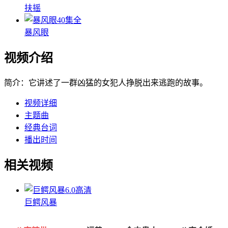
扶摇
40集全
暴风眼
视频介绍
简介：
它讲述了一群凶猛的女犯人挣脱出来逃跑的故事。
视频详细
主题曲
经典台词
播出时间
相关视频
6.0
高清
巨鳄风暴