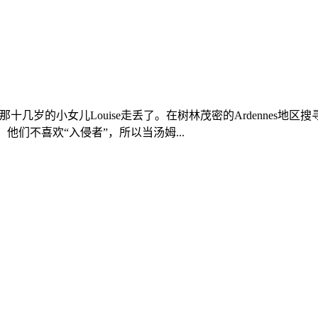
亲，他那十几岁的小女儿Louise走丢了。在树林茂密的Ardenn
族，他们不喜欢“入侵者”，所以当汤姆...