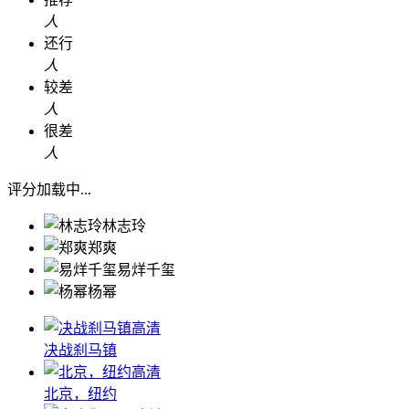
人
还行
人
较差
人
很差
人
评分加载中...
林志玲
郑爽
易烊千玺
杨幂
高清
决战刹马镇
高清
北京，纽约