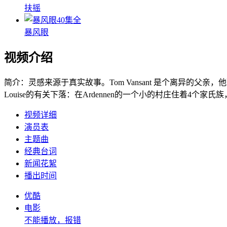
扶摇
40集全
暴风眼
视频介绍
简介：
灵感来源于真实故事。Tom Vansant 是个离异的父
Louise的有关下落：在Ardennen的一个小的村庄住着4个家氏
视频详细
演员表
主题曲
经典台词
新闻花絮
播出时间
优酷
电影
不能播放，报错