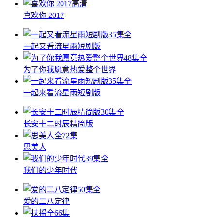
高清
喜欢你 2017
35集全
一起又看流星雨短剧版
48集全
为了你我愿意热爱整个世界
35集全
一起来看流星雨短剧版
30集全
长安十二时辰精简版
全72集
思美人
39集全
我们的少年时代
50集全
爱的二八定律
全66集