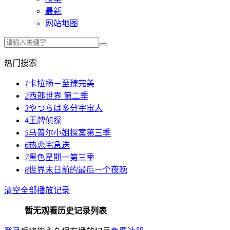
最新
网站地图
热门搜索
1
卡拉扬－至臻完美
2
西部世界 第二季
3
やつらは多分宇宙人
4
王牌侦探
5
马普尔小姐探案第三季
6
热恋宅急送
7
黑色星期一第三季
8
世界末日前的最后一个夜晚
清空全部播放记录
暂无观看历史记录列表