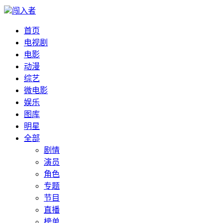
闯入者
首页
电视剧
电影
动漫
综艺
微电影
娱乐
图库
明星
全部
剧情
演员
角色
专题
节目
直播
榜单