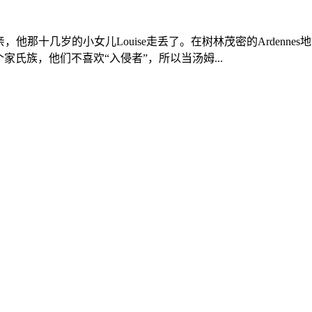
的父亲，他那十几岁的小女儿Louise走丢了。在树林茂密的Arde
着4个家氏族，他们不喜欢“入侵者”，所以当汤姆...