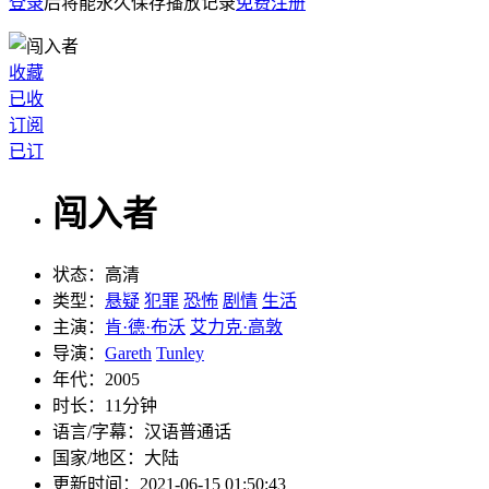
登录
后将能永久保存播放记录
免费注册
收藏
已收
订阅
已订
闯入者
状态：
高清
类型：
悬疑
犯罪
恐怖
剧情
生活
主演：
肯·德·布沃
艾力克·高敦
导演：
Gareth
Tunley
年代：
2005
时长：
11分钟
语言/字幕：
汉语普通话
国家/
地区：
大陆
更新时间：
2021-06-15 01:50:43