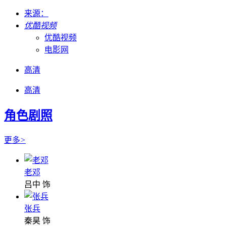
来源：
优酷视频
优酷视频
电影网
高清
高清
角色剧照
更多
>
老邓
吕中 饰
张兵
秦昊 饰