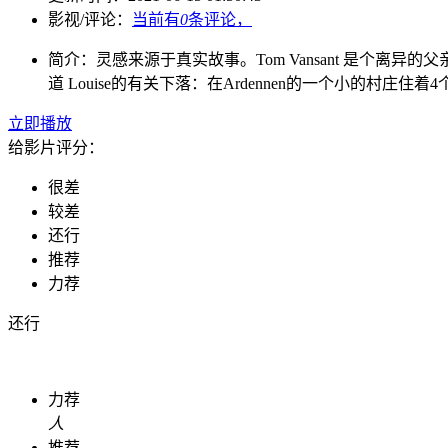
影视/评论：
当前有
0
条评论，
简介：
灵感来源于真实故事。Tom Vansant 是个离异
道 Louise的有关下落：在Ardennen的一个小的村庄住
立即播放
给影片评分：
很差
较差
还行
推荐
力荐
还行
力荐
人
推荐