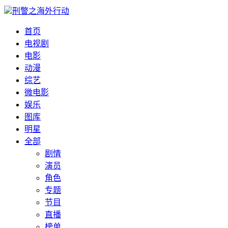
刑警之海外行动
首页
电视剧
电影
动漫
综艺
微电影
娱乐
图库
明星
全部
剧情
演员
角色
专题
节目
直播
榜单