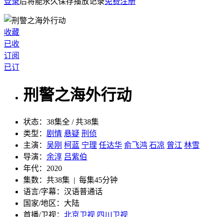
登录
后将能永久保存播放记录
免费注册
收藏
已收
订阅
已订
刑警之海外行动
状态：
38集全 / 共38集
类型：
剧情
悬疑
刑侦
主演：
吴刚
柯蓝
宁理
任达华
俞飞鸿
石凉
曾江
林雪
导演：
余淳
吕紫伯
年代：
2020
集数：
共38集 | 每集45分钟
语言/字幕：
汉语普通话
国家/
地区：
大陆
首播/卫视：
北京卫视
四川卫视