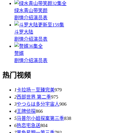
32集全
绿水青山带笑颜
剧情介绍
演员表
更新至159集
斗罗大陆
剧情介绍
演员表
36集全
赘婿
剧情介绍
演员表
热门视频
1
卡拉扬－至臻完美
979
2
西部世界 第二季
975
3
やつらは多分宇宙人
906
4
王牌侦探
866
5
马普尔小姐探案第三季
838
6
热恋宅急送
804
7
黑色星期一第三季
792