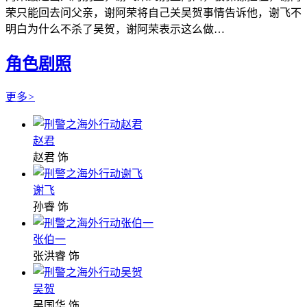
荣只能回去问父亲，谢阿荣将自己关吴贺事情告诉他，谢飞不
明白为什么不杀了吴贺，谢阿荣表示这么做…
角色剧照
更多
>
赵君
赵君 饰
谢飞
孙睿 饰
张伯一
张洪睿 饰
吴贺
吴国华 饰