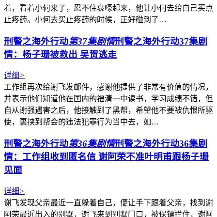
着，看着小何来了，忍不住哀嚎起来，他让小何去给自己买点
止疼药。小何去买止疼药的时候，正好碰到了…
刑警之海外行动
第37集剧情
刑警之海外行动37集剧
情：杨子珊被救出 吴贺逃走
详细
>
工作组再次给谢飞发邮件，感谢他提供了非常有价值的情况，
并表示他们知道他在国内的福清一中读书，学习成绩不错，但
自从谢强遇害之后，他接触到了黑帮，希望他不要被仇恨所驱
使，裹挟到帮会的违法犯罪行为当中去，如…
刑警之海外行动
第36集剧情
刑警之海外行动36集剧
情：工作组收到匿名信 谢阿荣不准叶明甫跟杨子珊
见面
详细
>
谢飞发现父亲最近一直躲着自己，便让手下跟着父亲，找到谢
阿荣最近出入的别墅，谢飞来到别墅门口，被保镖拦住，谢阿