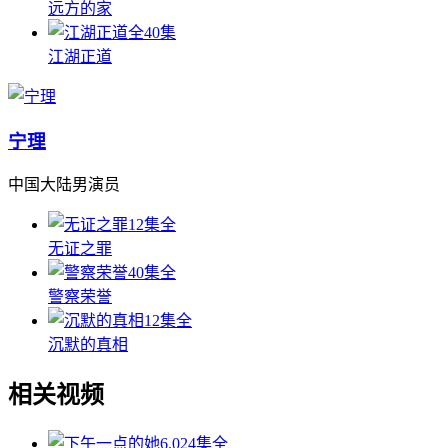
远方的家
全40集
江湖正道
宁理
中国大陆男演员
12集全
无证之罪
40集全
警察荣誉
12集全
沉默的真相
相关视频
6.0
24集全