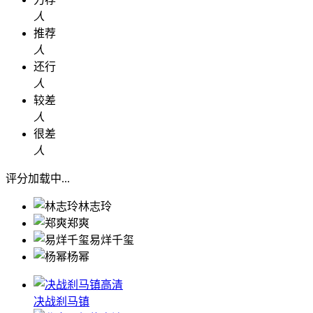
人
推荐
人
还行
人
较差
人
很差
人
评分加载中...
林志玲
郑爽
易烊千玺
杨幂
高清
决战刹马镇