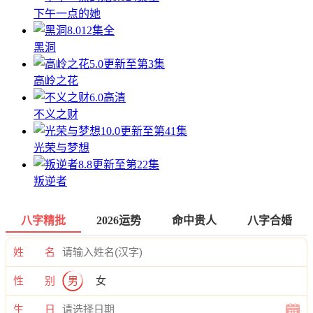
下午一点的她
8.0
12集全
黑洞
5.0
更新至第3集
高岭之花
6.0
高清
不义之财
10.0
更新至第41集
光荣与梦想
8.8
更新至第22集
叛逆者
八字精批
2026运势
命中贵人
八字合婚
姓 名
性 别
男
女
生 日