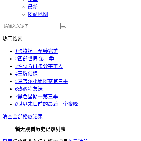
最新
网站地图
热门搜索
1
卡拉扬－至臻完美
2
西部世界 第二季
3
やつらは多分宇宙人
4
王牌侦探
5
马普尔小姐探案第三季
6
热恋宅急送
7
黑色星期一第三季
8
世界末日前的最后一个夜晚
清空全部播放记录
暂无观看历史记录列表