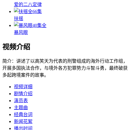
爱的二八定律
全66集
扶摇
40集全
暴风眼
视频介绍
简介：
讲述了以高笑天为代表的刑警组成的海外行动工作组，
开展多国执法合作，与境外各方犯罪势力斗智斗勇，最终破获
多起跨境案件的故事。
视频详细
剧情介绍
演员表
主题曲
经典台词
新闻花絮
播出时间