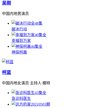
吴刚
中国内地男演员
全48集
破冰行动
40集全
幸福到万家
44集全
神探柯晨
柯蓝
中国内地女演员 主持人 模特
43集全
急诊科医生
20210503期