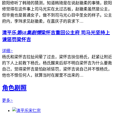
欧阳修听了韩琦的猜测，知道韩琦是在说赵徽柔的事情，欧阳
修觉得在这件事上司马光实在太过古板，赵徽柔虽然是公主，
但毕竟也是普通女子，做不到司马光心目中圣女的样子。公主
府内，李玮求见赵徽柔，在嘉庆子的哀求下…
清平乐
第68集剧情
梁怀吉重回公主府 司马光坚持上
谏惩罚梁怀吉
详细
>
杨氏和梁怀吉拉扯间晕了过去，梁怀吉扶住杨氏，赶紧让附近
的下人上前救下杨氏，杨氏醒来后却不明白梁怀吉为什么要救
自己，觉得梁怀吉是怕赵祯惩罚，梁怀吉说自己并不恨杨氏，
他也不恨任何人，就算当时在屋里不出来的…
角色剧照
更多
>