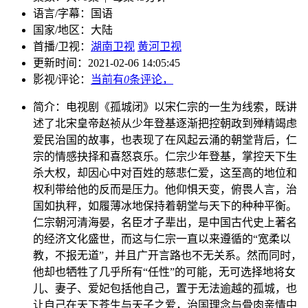
语言/字幕：
国语
国家/
地区：
大陆
首播/卫视：
湖南卫视
黄河卫视
更新时间：
2021-02-06 14:05:45
影视/评论：
当前有
0
条评论，
简介：
电视剧《孤城闭》以宋仁宗的一生为线索，既讲
述了北宋皇帝赵祯从少年登基逐渐把控朝政到殚精竭虑
爱民治国的故事，也表现了在风起云涌的朝堂背后，仁
宗的情感抉择和喜怒哀乐。仁宗少年登基，掌控天下生
杀大权，却因心中对百姓的慈悲仁爱，这至高的地位和
权利带给他的反而是压力。他仰惧天变，俯畏人言，治
国如执秤，如履薄冰地保持着朝堂与天下的种种平衡。
仁宗朝河清海晏，名臣才子辈出，是中国古代史上著名
的经济文化盛世，而这与仁宗一直以来遵循的“宽柔以
教，不报无道”，并且广开言路也不无关系。然而同时，
他却也牺牲了几乎所有“任性”的可能，无可选择地将女
儿、妻子、爱妃包括他自己，置于无法逾越的孤城，也
让自己在天下苍生与天子之爱，治国理念与骨肉亲情中