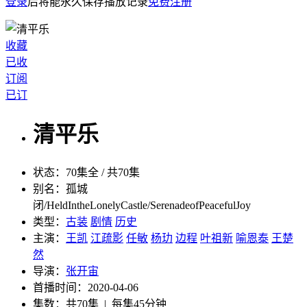
登录
后将能永久保存播放记录
免费注册
收藏
已收
订阅
已订
清平乐
状态：
70集全 / 共70集
别名：
孤城
闭/HeldIntheLonelyCastle/SerenadeofPeacefulJoy
类型：
古装
剧情
历史
主演：
王凯
江疏影
任敏
杨玏
边程
叶祖新
喻恩泰
王楚
然
导演：
张开宙
首播时间：
2020-04-06
集数：
共70集 | 每集45分钟