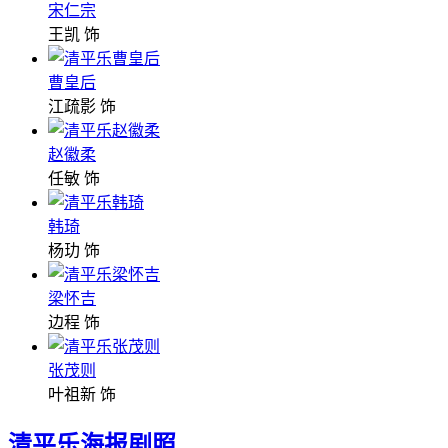
宋仁宗
王凯 饰
曹皇后
江疏影 饰
赵徽柔
任敏 饰
韩琦
杨玏 饰
梁怀吉
边程 饰
张茂则
叶祖新 饰
清平乐海报剧照