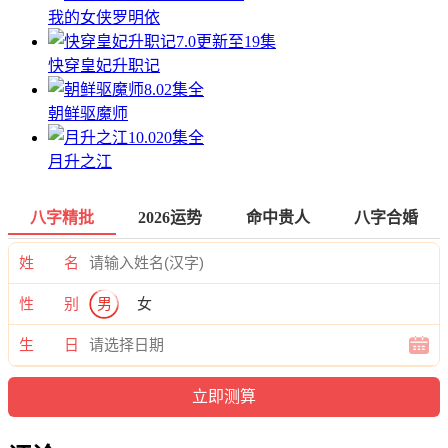
我的女侠罗明依
7.0
更新至19集
快穿皇妃升职记
8.0
2集全
朝鲜驱魔师
10.0
20集全
月升之江
八字精批
2026运势
命中贵人
八字合婚
姓 名
性 别
男
女
生 日