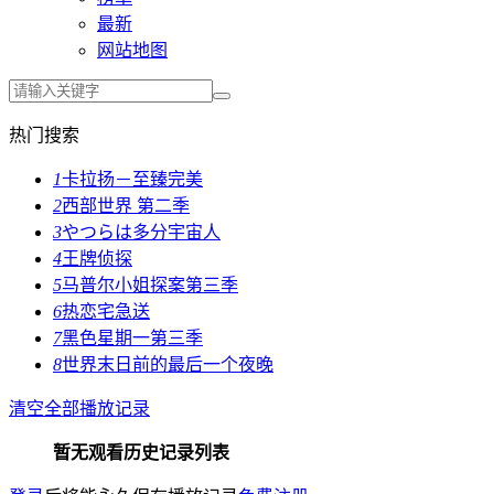
最新
网站地图
热门搜索
1
卡拉扬－至臻完美
2
西部世界 第二季
3
やつらは多分宇宙人
4
王牌侦探
5
马普尔小姐探案第三季
6
热恋宅急送
7
黑色星期一第三季
8
世界末日前的最后一个夜晚
清空全部播放记录
暂无观看历史记录列表