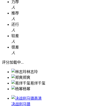
力荐
人
推荐
人
还行
人
较差
人
很差
人
评分加载中...
林志玲
郑爽
易烊千玺
杨幂
高清
决战刹马镇