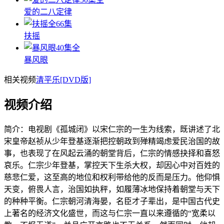
爱的二八定律
全66集
扶摇
40集全
暴风眼
相关视频
清平乐[DVD版]
视频介绍
简介：
电视剧《孤城闭》以宋仁宗的一生为线索，既讲述了北
宋皇帝赵祯从少年登基逐渐把控朝政到殚精竭虑爱民治国的故
事，也表现了在风起云涌的朝堂背后，仁宗的情感抉择和喜怒
哀乐。仁宗少年登基，掌控天下生杀大权，却因心中对百姓的
慈悲仁爱，这至高的地位和权利带给他的反而是压力。他仰惧
天变，俯畏人言，治国如执秤，如履薄冰地保持着朝堂与天下
的种种平衡。仁宗朝河清海晏，名臣才子辈出，是中国古代史
上著名的经济文化盛世，而这与仁宗一直以来遵循的“宽柔以