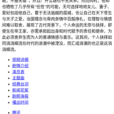
教，不报无道”，并且广开言路也不无关系。然而同时，他却
也牺牲了几乎所有“任性”的可能，无可选择地将女儿、妻子、
爱妃包括他自己，置于无法逾越的孤城，也让自己在天下苍生
与天子之爱，治国理念与骨肉亲情中百般挣扎，在理智与情感
间难以取舍，展现了古代背景下，个人命运的无奈与抉择，即
使生在帝王家，亦需承担起出身和时代赋予的责任和使命，为
此必须舍弃生而为人的普通情感与喜乐。这其间，个人抉择如
同涓涓细流在时代的浪潮中被湮没，而汇成浪潮的也正是这涓
涓细流。
视频详细
剧情介绍
演员表
主题曲
经典台词
新闻花絮
剧照海报
播出时间
腾讯