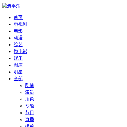
清平乐
首页
电视剧
电影
动漫
综艺
微电影
娱乐
图库
明星
全部
剧情
演员
角色
专题
节目
直播
榜单