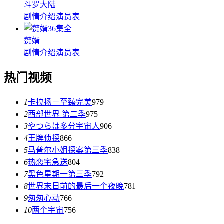
斗罗大陆
剧情介绍
演员表
36集全
赘婿
剧情介绍
演员表
热门视频
1
卡拉扬－至臻完美
979
2
西部世界 第二季
975
3
やつらは多分宇宙人
906
4
王牌侦探
866
5
马普尔小姐探案第三季
838
6
热恋宅急送
804
7
黑色星期一第三季
792
8
世界末日前的最后一个夜晚
781
9
匆匆心动
766
10
两个宇宙
756