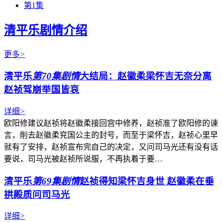
第1集
清平乐剧情介绍
更多
>
清平乐
第70集剧情
大结局：赵徽柔梁怀吉无奈分离
赵祯驾崩举国皆哀
详细
>
欧阳修建议赵祯将赵徽柔接回宫中修养，赵祯准了欧阳修的谏
言，削去赵徽柔兖国公主的封号，而至于梁怀吉，赵祯心里早
就有了安排，赵祯宣布完自己的决定，又问司马光还有没有话
要说，司马光被赵祯所说服，不再执着于要…
清平乐
第69集剧情
赵祯得知梁怀吉身世 赵徽柔在垂
拱殿质问司马光
详细
>