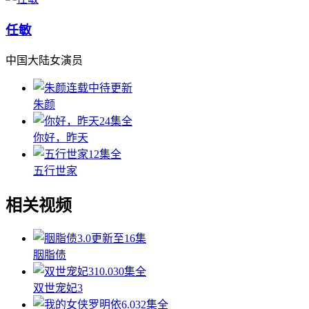
任敏
中国大陆女演员
连载中待更新
朱颜
24集全
你好，昨天
12集全
五行世家
相关视频
3.0
更新至16集
胭脂债
10.0
30集全
双世宠妃3
6.0
32集全