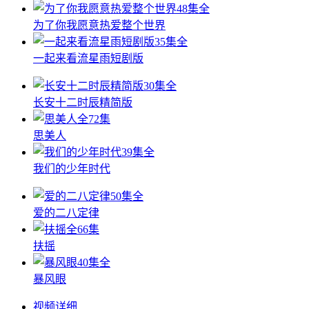
48集全
为了你我愿意热爱整个世界
35集全
一起来看流星雨短剧版
30集全
长安十二时辰精简版
全72集
思美人
39集全
我们的少年时代
50集全
爱的二八定律
全66集
扶摇
40集全
暴风眼
视频详细