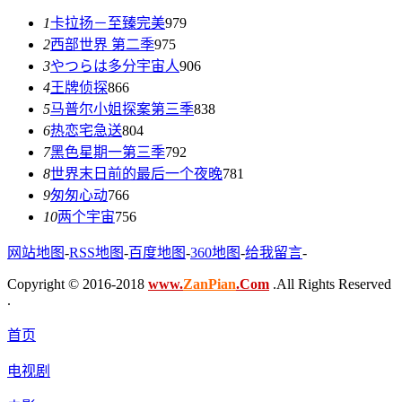
1
卡拉扬－至臻完美
979
2
西部世界 第二季
975
3
やつらは多分宇宙人
906
4
王牌侦探
866
5
马普尔小姐探案第三季
838
6
热恋宅急送
804
7
黑色星期一第三季
792
8
世界末日前的最后一个夜晚
781
9
匆匆心动
766
10
两个宇宙
756
网站地图
-
RSS地图
-
百度地图
-
360地图
-
给我留言
-
Copyright © 2016-2018
www.
ZanPian
.Com
.All Rights Reserved
.
首页
电视剧