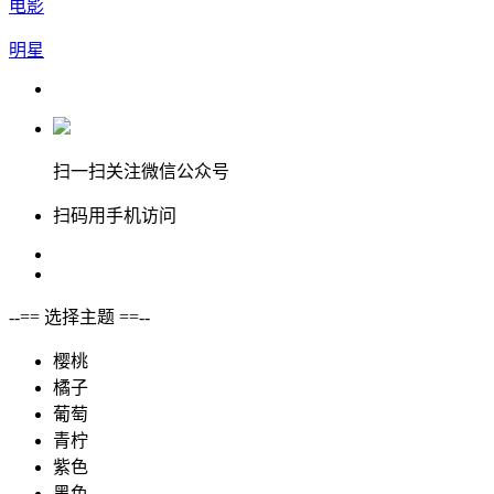
电影
明星
扫一扫关注微信公众号
扫码用手机访问
--== 选择主题 ==--
樱桃
橘子
葡萄
青柠
紫色
黑色