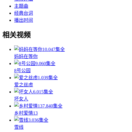
主题曲
经典台词
播出时间
相关视频
10.0
47集全
妈妈在等你
9.0
60集全
8号公园
1.0
39集全
爱之丝虑
6.0
15集全
坏女人
7.8
40集全
乡村爱情13
3.0
36集全
雪线