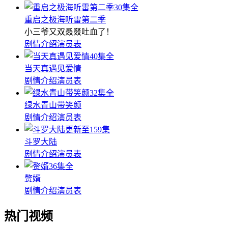
30集全
重启之极海听雷第二季
小三爷又双叒叕吐血了！
剧情介绍
演员表
40集全
当天真遇见爱情
剧情介绍
演员表
32集全
绿水青山带笑颜
剧情介绍
演员表
更新至159集
斗罗大陆
剧情介绍
演员表
36集全
赘婿
剧情介绍
演员表
热门视频