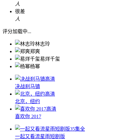
人
很差
人
评分加载中...
林志玲
郑爽
易烊千玺
杨幂
高清
决战刹马镇
高清
北京，纽约
高清
喜欢你 2017
35集全
一起又看流星雨短剧版