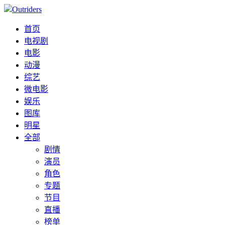
Outriders
首页
电视剧
电影
动漫
综艺
微电影
娱乐
图库
明星
全部
剧情
演员
角色
专题
节目
直播
榜单