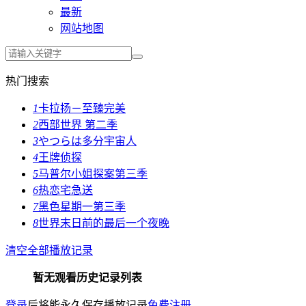
最新
网站地图
热门搜索
1
卡拉扬－至臻完美
2
西部世界 第二季
3
やつらは多分宇宙人
4
王牌侦探
5
马普尔小姐探案第三季
6
热恋宅急送
7
黑色星期一第三季
8
世界末日前的最后一个夜晚
清空全部播放记录
暂无观看历史记录列表
登录
后将能永久保存播放记录
免费注册