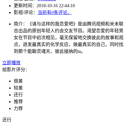
更新时间：
2018-10-16 22:44:10
影视/评论：
当前有
0
条评论，
简介：
《请与这样的我恋爱吧》是由腾讯视频和米未联
合出品的原创年轻人约会交友节目。渴望恋爱的年轻男
女在节目中初次相见，毫无保留地交换彼此的故事和观
点，迸发最真实的化学反应，做最真实的自己，同时找
到那个能聊灵魂天、彼此接纳的ta。
立即播放
给影片评分：
很差
较差
还行
推荐
力荐
还行