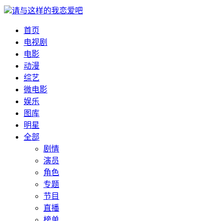
请与这样的我恋爱吧
首页
电视剧
电影
动漫
综艺
微电影
娱乐
图库
明星
全部
剧情
演员
角色
专题
节目
直播
榜单