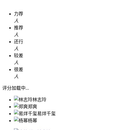
力荐
人
推荐
人
还行
人
较差
人
很差
人
评分加载中...
林志玲
郑爽
易烊千玺
杨幂