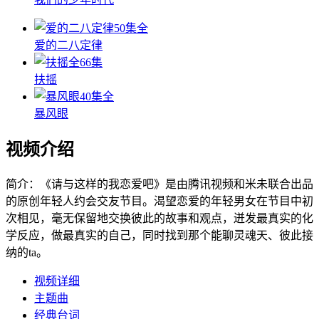
50集全
爱的二八定律
全66集
扶摇
40集全
暴风眼
视频介绍
简介：
《请与这样的我恋爱吧》是由腾讯视频和米未联合出品
的原创年轻人约会交友节目。渴望恋爱的年轻男女在节目中初
次相见，毫无保留地交换彼此的故事和观点，迸发最真实的化
学反应，做最真实的自己，同时找到那个能聊灵魂天、彼此接
纳的ta。
视频详细
主题曲
经典台词