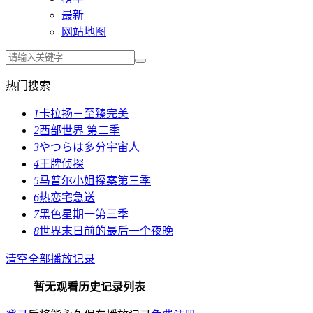
最新
网站地图
热门搜索
1
卡拉扬－至臻完美
2
西部世界 第二季
3
やつらは多分宇宙人
4
王牌侦探
5
马普尔小姐探案第三季
6
热恋宅急送
7
黑色星期一第三季
8
世界末日前的最后一个夜晚
清空全部播放记录
暂无观看历史记录列表