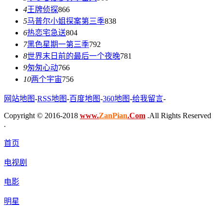
4
王牌侦探
866
5
马普尔小姐探案第三季
838
6
热恋宅急送
804
7
黑色星期一第三季
792
8
世界末日前的最后一个夜晚
781
9
匆匆心动
766
10
两个宇宙
756
网站地图
-
RSS地图
-
百度地图
-
360地图
-
给我留言
-
Copyright © 2016-2018
www.
ZanPian
.Com
.All Rights Reserved
.
首页
电视剧
电影
明星