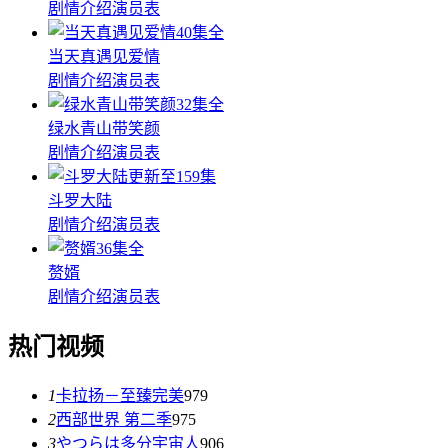
剧情介绍
演员表
40集全
当天真遇见爱情
剧情介绍
演员表
32集全
绿水青山带笑颜
剧情介绍
演员表
更新至159集
斗罗大陆
剧情介绍
演员表
36集全
赘婿
剧情介绍
演员表
热门视频
1
卡拉扬－至臻完美
979
2
西部世界 第二季
975
3
やつらは多分宇宙人
906