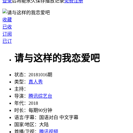
登录
后将能永久保存播放记录
免费注册
收藏
已收
订阅
已订
请与这样的我恋爱吧
状态：
20181016期
类型：
真人秀
主持：
导演：
腾讯综艺台
年代：
2018
时长：
每期90分钟
语言/字幕：
国语对白 中文字幕
国家/
地区：
大陆
首播/卫视：
腾讯视频