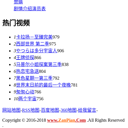
赘婿
剧情介绍
演员表
热门视频
1
卡拉扬－至臻完美
979
2
西部世界 第二季
975
3
やつらは多分宇宙人
906
4
王牌侦探
866
5
马普尔小姐探案第三季
838
6
热恋宅急送
804
7
黑色星期一第三季
792
8
世界末日前的最后一个夜晚
781
9
匆匆心动
766
10
两个宇宙
756
网站地图
-
RSS地图
-
百度地图
-
360地图
-
给我留言
-
Copyright © 2016-2018
www.
ZanPian
.Com
.All Rights Reserved
.