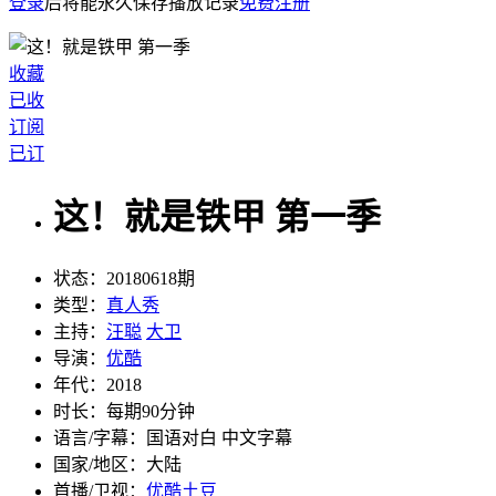
登录
后将能永久保存播放记录
免费注册
收藏
已收
订阅
已订
这！就是铁甲 第一季
状态：
20180618期
类型：
真人秀
主持：
汪聪
大卫
导演：
优酷
年代：
2018
时长：
每期90分钟
语言/字幕：
国语对白 中文字幕
国家/
地区：
大陆
首播/卫视：
优酷土豆