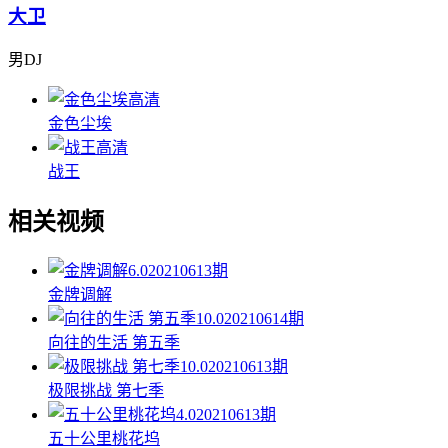
大卫
男DJ
高清
金色尘埃
高清
战王
相关视频
6.0
20210613期
金牌调解
10.0
20210614期
向往的生活 第五季
10.0
20210613期
极限挑战 第七季
4.0
20210613期
五十公里桃花坞