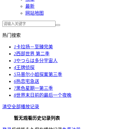
最新
网站地图
热门搜索
1
卡拉扬－至臻完美
2
西部世界 第二季
3
やつらは多分宇宙人
4
王牌侦探
5
马普尔小姐探案第三季
6
热恋宅急送
7
黑色星期一第三季
8
世界末日前的最后一个夜晚
清空全部播放记录
暂无观看历史记录列表