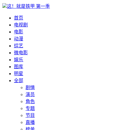
这！就是铁甲 第一季
首页
电视剧
电影
动漫
综艺
微电影
娱乐
图库
明星
全部
剧情
演员
角色
专题
节目
直播
榜单