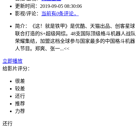
更新时间：
2019-09-05 08:30:06
影视/评论：
当前有
0
条评论，
简介：
《这！就是铁甲》是优酷、天猫出品、创客星球
联合打造的S+超级网综。48支国际顶级格斗机器人战队
荣耀集结，加盟这档全球参与国家最多的中国格斗机器
人节目。郑爽、张一...<<
立即播放
给影片评分：
很差
较差
还行
推荐
力荐
还行