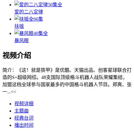
50集全
爱的二八定律
全66集
扶摇
40集全
暴风眼
视频介绍
简介：
《这！就是铁甲》是优酷、天猫出品、创客星球联合打
造的S+超级网综。48支国际顶级格斗机器人战队荣耀集结，
加盟这档全球参与国家最多的中国格斗机器人节目。郑爽、张
一...<<
视频详细
主题曲
经典台词
播出时间