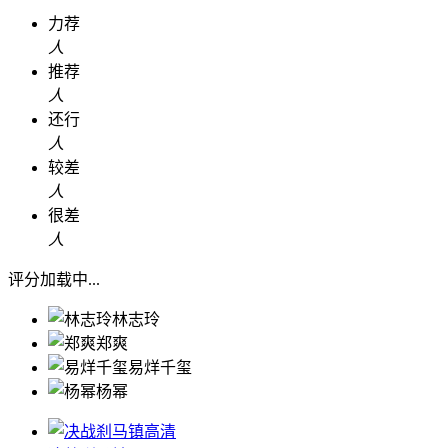
力荐
人
推荐
人
还行
人
较差
人
很差
人
评分加载中...
林志玲
郑爽
易烊千玺
杨幂
高清