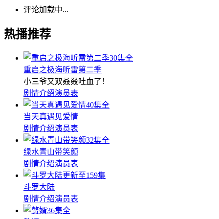
评论加载中...
热播推荐
30集全
重启之极海听雷第二季
小三爷又双叒叕吐血了！
剧情介绍
演员表
40集全
当天真遇见爱情
剧情介绍
演员表
32集全
绿水青山带笑颜
剧情介绍
演员表
更新至159集
斗罗大陆
剧情介绍
演员表
36集全