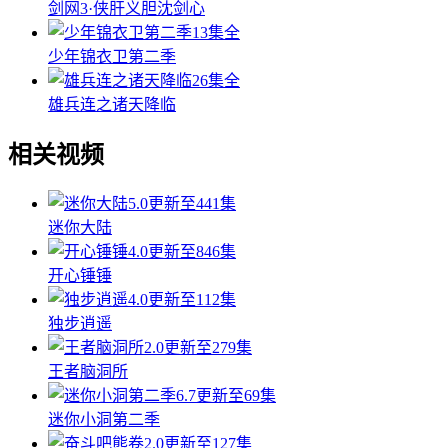
剑网3·侠肝义胆沈剑心
13集全
少年锦衣卫第二季
26集全
雄兵连之诸天降临
相关视频
5.0
更新至441集
迷你大陆
4.0
更新至846集
开心锤锤
4.0
更新至112集
独步逍遥
2.0
更新至279集
王者脑洞所
6.7
更新至69集
迷你小洞第二季
2.0
更新至127集