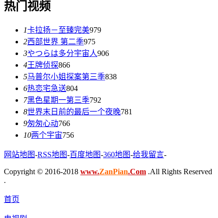
热门视频
1
卡拉扬－至臻完美
979
2
西部世界 第二季
975
3
やつらは多分宇宙人
906
4
王牌侦探
866
5
马普尔小姐探案第三季
838
6
热恋宅急送
804
7
黑色星期一第三季
792
8
世界末日前的最后一个夜晚
781
9
匆匆心动
766
10
两个宇宙
756
网站地图
-
RSS地图
-
百度地图
-
360地图
-
给我留言
-
Copyright © 2016-2018
www.
ZanPian
.Com
.All Rights Reserved
.
首页