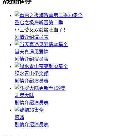
热播推荐
30集全
重启之极海听雷第二季
小三爷又双叒叕吐血了！
剧情介绍
演员表
40集全
当天真遇见爱情
剧情介绍
演员表
32集全
绿水青山带笑颜
剧情介绍
演员表
更新至159集
斗罗大陆
剧情介绍
演员表
36集全
赘婿
剧情介绍
演员表