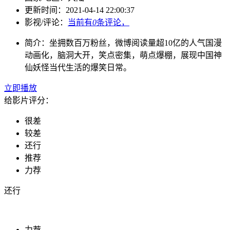
更新时间：
2021-04-14 22:00:37
影视/评论：
当前有
0
条评论，
简介：
坐拥数百万粉丝，微博阅读量超10亿的人气国漫
动画化，脑洞大开，笑点密集，萌点爆棚，展现中国神
仙妖怪当代生活的爆笑日常。
立即播放
给影片评分：
很差
较差
还行
推荐
力荐
还行
力荐