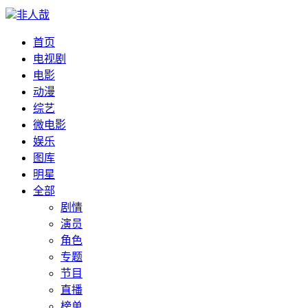
非人哉
首页
电视剧
电影
动漫
综艺
微电影
娱乐
图库
明星
全部
剧情
演员
角色
专题
节目
直播
榜单