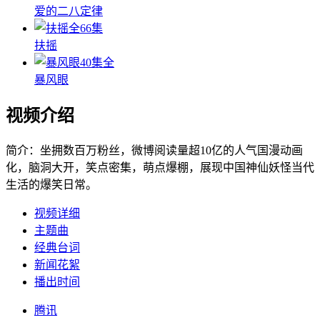
爱的二八定律
全66集
扶摇
40集全
暴风眼
视频介绍
简介：
坐拥数百万粉丝，微博阅读量超10亿的人气国漫动画
化，脑洞大开，笑点密集，萌点爆棚，展现中国神仙妖怪当代
生活的爆笑日常。
视频详细
主题曲
经典台词
新闻花絮
播出时间
腾讯