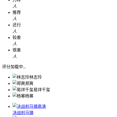
人
推荐
人
还行
人
较差
人
很差
人
评分加载中...
林志玲
郑爽
易烊千玺
杨幂
高清
决战刹马镇