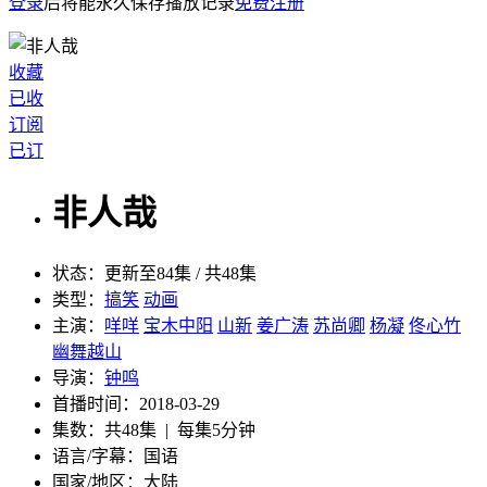
登录
后将能永久保存播放记录
免费注册
收藏
已收
订阅
已订
非人哉
状态：
更新至84集 / 共48集
类型：
搞笑
动画
主演：
咩咩
宝木中阳
山新
姜广涛
苏尚卿
杨凝
佟心竹
幽舞越山
导演：
钟鸣
首播时间：
2018-03-29
集数：
共48集 | 每集5分钟
语言/字幕：
国语
国家/
地区：
大陆