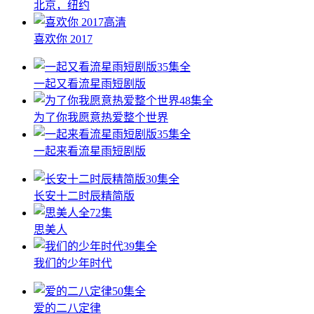
北京，纽约
高清
喜欢你 2017
35集全
一起又看流星雨短剧版
48集全
为了你我愿意热爱整个世界
35集全
一起来看流星雨短剧版
30集全
长安十二时辰精简版
全72集
思美人
39集全
我们的少年时代
50集全
爱的二八定律