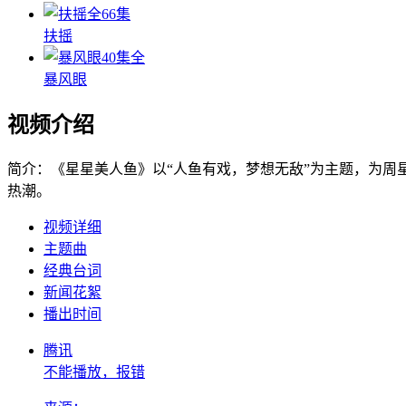
全66集
扶摇
40集全
暴风眼
视频介绍
简介：
《星星美人鱼》以“人鱼有戏，梦想无敌”为主题，为周
热潮。
视频详细
主题曲
经典台词
新闻花絮
播出时间
腾讯
不能播放，报错