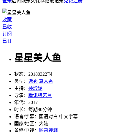
登录
后将能永久保存播放记录
免费注册
收藏
已收
订阅
已订
星星美人鱼
状态：
20180322期
类型：
选秀
真人秀
主持：
孙珍妮
导演：
腾讯综艺台
年代：
2017
时长：
每期90分钟
语言/字幕：
国语对白 中文字幕
国家/
地区：
大陆
首播/卫视：
腾讯视频