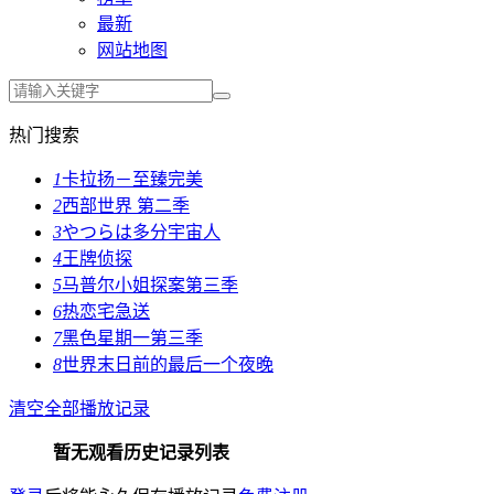
最新
网站地图
热门搜索
1
卡拉扬－至臻完美
2
西部世界 第二季
3
やつらは多分宇宙人
4
王牌侦探
5
马普尔小姐探案第三季
6
热恋宅急送
7
黑色星期一第三季
8
世界末日前的最后一个夜晚
清空全部播放记录
暂无观看历史记录列表