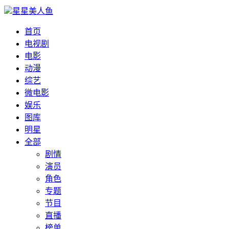
星星美人鱼
首页
电视剧
电影
动漫
综艺
微电影
娱乐
图库
明星
全部
剧情
演员
角色
专题
节目
直播
榜单