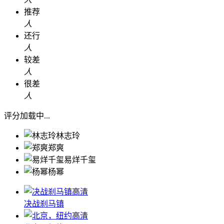
推荐
人
还行
人
较差
人
很差
人
评分加载中...
林志玲
郑爽
易烊千玺
杨幂
高清
决战刹马镇
高清