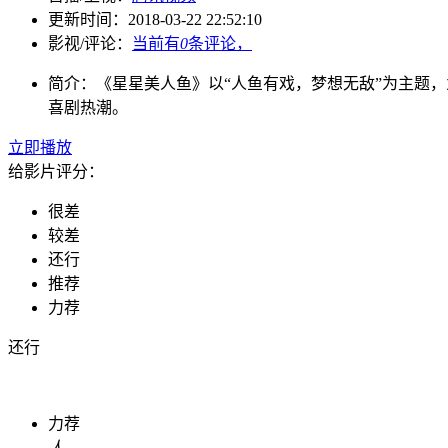
更新时间：
2018-03-22 22:52:10
影视/评论：
当前有
0
条评论，
简介：
《星星美人鱼》以“人鱼有戏，梦想无敌”为主题
喜剧热潮。
立即播放
给影片评分：
很差
较差
还行
推荐
力荐
还行
力荐
人