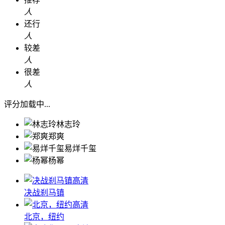
人
还行
人
较差
人
很差
人
评分加载中...
林志玲
郑爽
易烊千玺
杨幂
高清
决战刹马镇
高清
北京，纽约