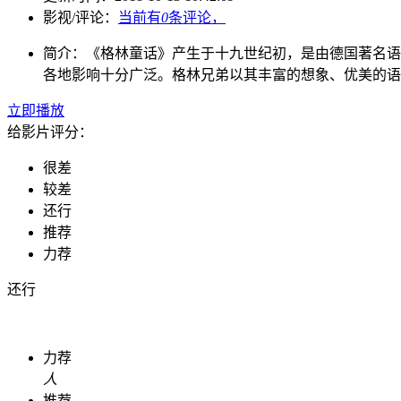
影视/评论：
当前有
0
条评论，
简介：
《格林童话》产生于十九世纪初，是由德国著名语
各地影响十分广泛。格林兄弟以其丰富的想象、优美的语
立即播放
给影片评分：
很差
较差
还行
推荐
力荐
还行
力荐
人
推荐