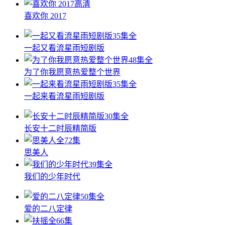
高清
喜欢你 2017
35集全
一起又看流星雨短剧版
48集全
为了你我愿意热爱整个世界
35集全
一起来看流星雨短剧版
30集全
长安十二时辰精简版
全72集
思美人
39集全
我们的少年时代
50集全
爱的二八定律
全66集