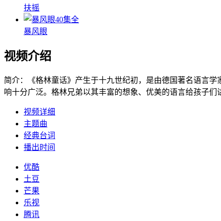
扶摇
40集全
暴风眼
视频介绍
简介：
《格林童话》产生于十九世纪初，是由德国著名语言学
响十分广泛。格林兄弟以其丰富的想象、优美的语言给孩子们
视频详细
主题曲
经典台词
播出时间
优酷
土豆
芒果
乐视
腾讯