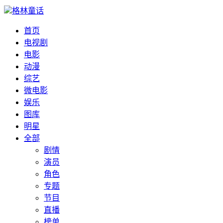
格林童话
首页
电视剧
电影
动漫
综艺
微电影
娱乐
图库
明星
全部
剧情
演员
角色
专题
节目
直播
榜单