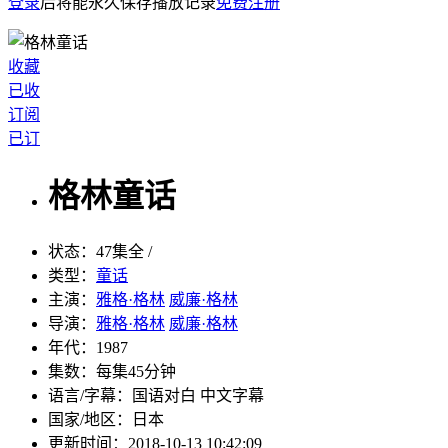
登录
后将能永久保存播放记录
免费注册
收藏
已收
订阅
已订
格林童话
状态：
47集全 /
类型：
童话
主演：
雅格·格林
威廉·格林
导演：
雅格·格林
威廉·格林
年代：
1987
集数：
每集45分钟
语言/字幕：
国语对白 中文字幕
国家/
地区：
日本
更新时间：
2018-10-13 10:42:09