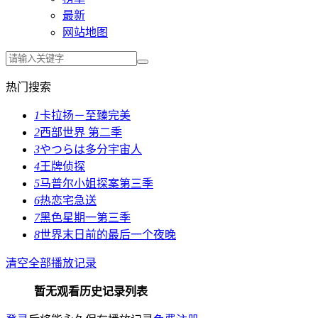
最新
网站地图
热门搜索
1
卡拉扬－至臻完美
2
西部世界 第二季
3
やつらは多分宇宙人
4
王牌侦探
5
马普尔小姐探案第三季
6
热恋宅急送
7
黑色星期一第三季
8
世界末日前的最后一个夜晚
清空全部播放记录
暂无观看历史记录列表