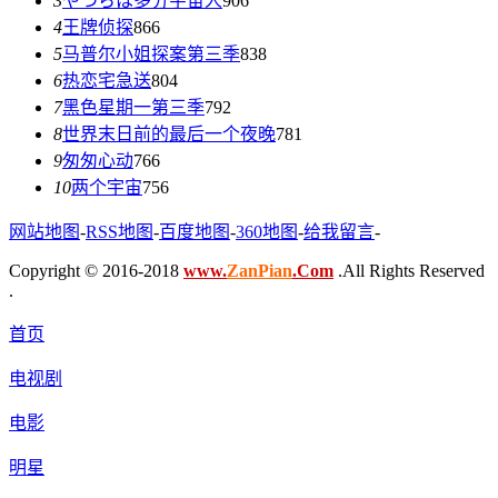
3
やつらは多分宇宙人
906
4
王牌侦探
866
5
马普尔小姐探案第三季
838
6
热恋宅急送
804
7
黑色星期一第三季
792
8
世界末日前的最后一个夜晚
781
9
匆匆心动
766
10
两个宇宙
756
网站地图
-
RSS地图
-
百度地图
-
360地图
-
给我留言
-
Copyright © 2016-2018
www.
ZanPian
.Com
.All Rights Reserved
.
首页
电视剧
电影
明星