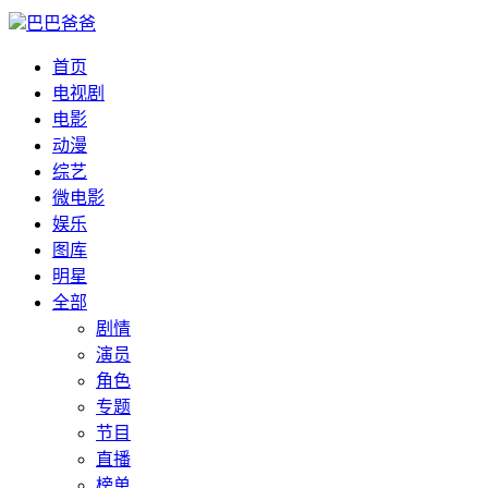
巴巴爸爸
首页
电视剧
电影
动漫
综艺
微电影
娱乐
图库
明星
全部
剧情
演员
角色
专题
节目
直播
榜单