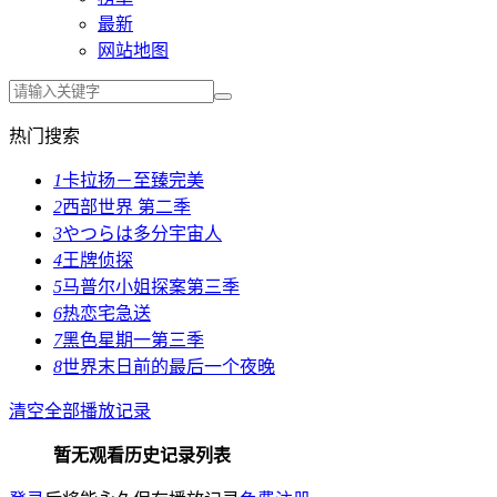
最新
网站地图
热门搜索
1
卡拉扬－至臻完美
2
西部世界 第二季
3
やつらは多分宇宙人
4
王牌侦探
5
马普尔小姐探案第三季
6
热恋宅急送
7
黑色星期一第三季
8
世界末日前的最后一个夜晚
清空全部播放记录
暂无观看历史记录列表