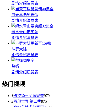
剧情介绍
演员表
40集全
当天真遇见爱情
剧情介绍
演员表
32集全
绿水青山带笑颜
剧情介绍
演员表
更新至159集
斗罗大陆
剧情介绍
演员表
36集全
赘婿
剧情介绍
演员表
热门视频
1
卡拉扬－至臻完美
979
2
西部世界 第二季
975