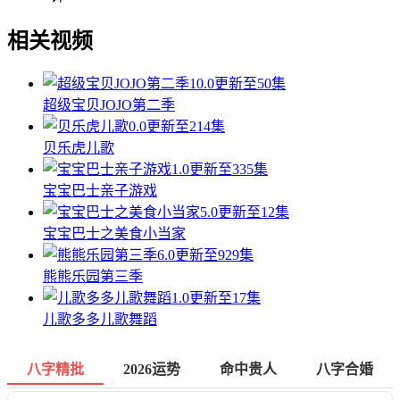
相关视频
10.0
更新至50集
超级宝贝JOJO第二季
0.0
更新至214集
贝乐虎儿歌
1.0
更新至335集
宝宝巴士亲子游戏
5.0
更新至12集
宝宝巴士之美食小当家
6.0
更新至929集
熊熊乐园第三季
1.0
更新至17集
儿歌多多儿歌舞蹈
八字精批
2026运势
命中贵人
八字合婚