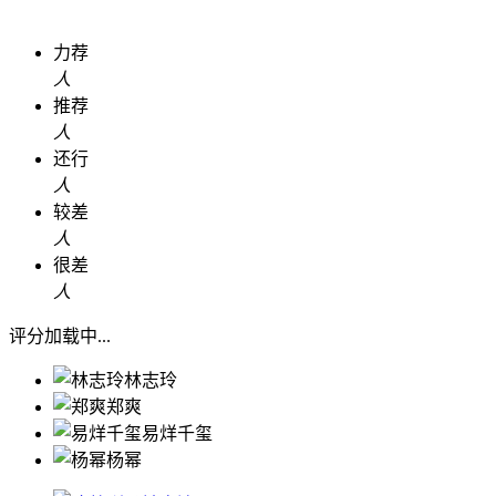
力荐
人
推荐
人
还行
人
较差
人
很差
人
评分加载中...
林志玲
郑爽
易烊千玺
杨幂