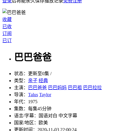
登录
后将能永久保存播放记录
免费注册
收藏
已收
订阅
已订
巴巴爸爸
状态：
更新至0集 /
类型：
亲子
经典
主演：
巴巴爸爸
巴巴妈妈
巴巴祖
巴巴拉拉
导演：
Talus
Taylor
年代：
1975
集数：
每集45分钟
语言/字幕：
国语对白 中文字幕
国家/
地区：
欧美
更新时间：
2020-11-03 22:00:24