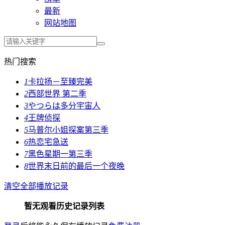
最新
网站地图
热门搜索
1
卡拉扬－至臻完美
2
西部世界 第二季
3
やつらは多分宇宙人
4
王牌侦探
5
马普尔小姐探案第三季
6
热恋宅急送
7
黑色星期一第三季
8
世界末日前的最后一个夜晚
清空全部播放记录
暂无观看历史记录列表