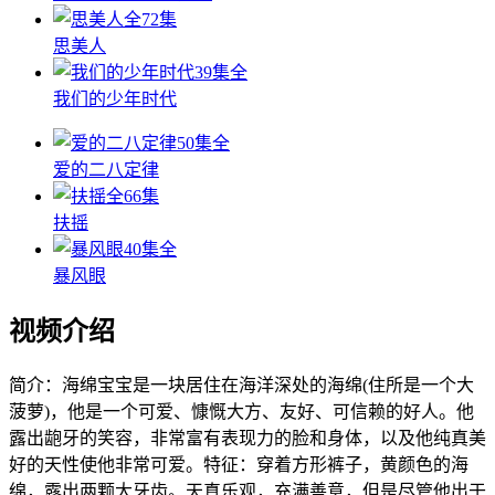
全72集
思美人
39集全
我们的少年时代
50集全
爱的二八定律
全66集
扶摇
40集全
暴风眼
视频介绍
简介：
海绵宝宝是一块居住在海洋深处的海绵(住所是一个大
菠萝)，他是一个可爱、慷慨大方、友好、可信赖的好人。他
露出龅牙的笑容，非常富有表现力的脸和身体，以及他纯真美
好的天性使他非常可爱。特征：穿着方形裤子，黄颜色的海
绵，露出两颗大牙齿。天真乐观，充满善意，但是尽管他出于