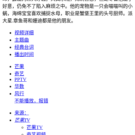
好意，仍免不了陷入麻烦之中。他的宠物是一只会喵喵叫的小
蜗，海绵宝宝喜欢捕捉水母，职业是蟹堡王里的头号厨师。派
大星.章鱼哥和姗迪都是他的朋友。
视频详细
主题曲
经典台词
播出时间
芒果
奇艺
PPTV
华数
风行
不能播放，报错
来源：
芒果TV
芒果TV
奇艺视频