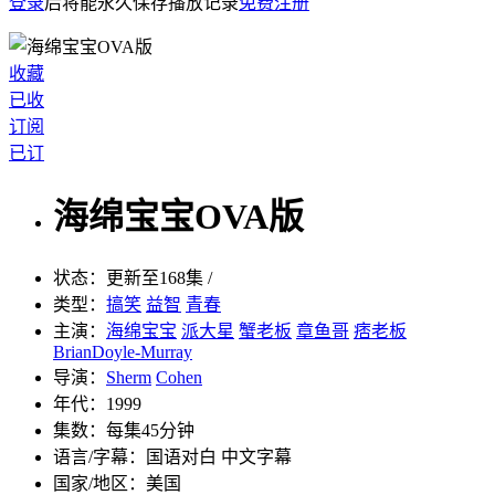
登录
后将能永久保存播放记录
免费注册
收藏
已收
订阅
已订
海绵宝宝OVA版
状态：
更新至168集 /
类型：
搞笑
益智
青春
主演：
海绵宝宝
派大星
蟹老板
章鱼哥
痞老板
BrianDoyle-Murray
导演：
Sherm
Cohen
年代：
1999
集数：
每集45分钟
语言/字幕：
国语对白 中文字幕
国家/
地区：
美国