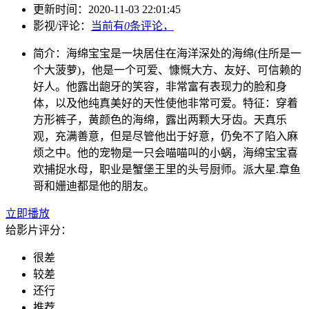
更新时间：
2020-11-03 22:01:45
影视/评论：
当前有
0
条评论，
简介：
海绵宝宝是一块居住在海洋深处的海绵(住所是一
个大菠萝)，他是一个可爱、慷慨大方、友好、可信赖的
好人。他露出龅牙的笑容，非常富有表现力的脸和身
体，以及他纯真美好的天性使他非常可爱。特征：穿着
方形裤子，黄颜色的海绵，露出两颗大牙齿。天真乐
观，充满善意，但是尽管他出于好意，仍免不了陷入麻
烦之中。他的宠物是一只会喵喵叫的小蜗，海绵宝宝喜
欢捕捉水母，职业是蟹堡王里的头号厨师。派大星.章鱼
哥和姗迪都是他的朋友。
立即播放
给影片评分：
很差
较差
还行
推荐