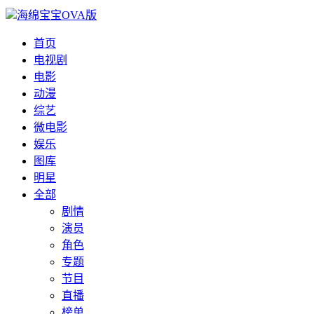
海绵宝宝OVA版
首页
电视剧
电影
动漫
综艺
微电影
娱乐
图库
明星
全部
剧情
演员
角色
专题
节目
直播
榜单