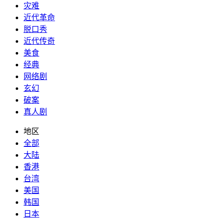
灾难
近代革命
脱口秀
近代传奇
美食
经典
网络剧
玄幻
破案
真人剧
地区
全部
大陆
香港
台湾
美国
韩国
日本