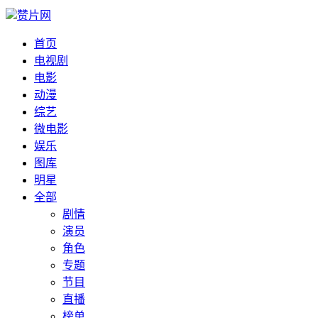
赞片网
首页
电视剧
电影
动漫
综艺
微电影
娱乐
图库
明星
全部
剧情
演员
角色
专题
节目
直播
榜单