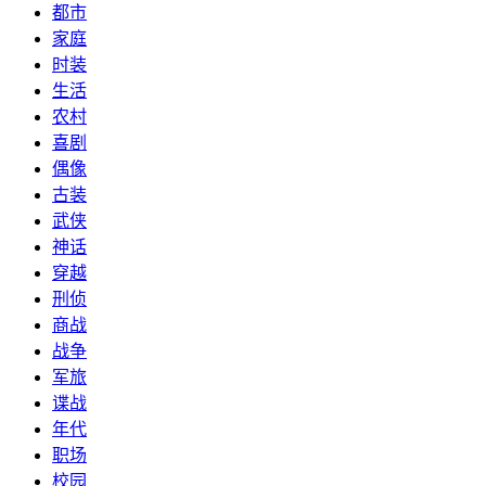
都市
家庭
时装
生活
农村
喜剧
偶像
古装
武侠
神话
穿越
刑侦
商战
战争
军旅
谍战
年代
职场
校园