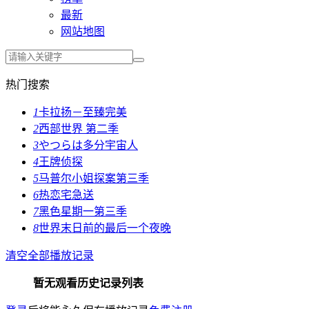
最新
网站地图
热门搜索
1
卡拉扬－至臻完美
2
西部世界 第二季
3
やつらは多分宇宙人
4
王牌侦探
5
马普尔小姐探案第三季
6
热恋宅急送
7
黑色星期一第三季
8
世界末日前的最后一个夜晚
清空全部播放记录
暂无观看历史记录列表