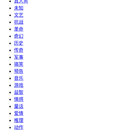
真人秀
未知
文艺
抗战
革命
奇幻
历史
传奇
军事
搞笑
预告
音乐
游戏
益智
情感
童话
爱情
推理
动作