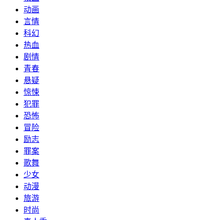
动画
言情
科幻
热血
剧情
青春
悬疑
惊悚
犯罪
恐怖
冒险
励志
罪案
歌舞
少女
动漫
旅游
时尚