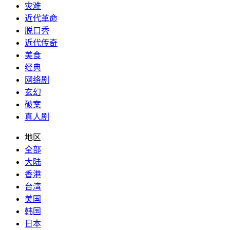
灾难
近代革命
脱口秀
近代传奇
美食
经典
网络剧
玄幻
破案
真人剧
地区
全部
大陆
香港
台湾
美国
韩国
日本