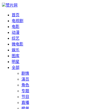
赞片网
首页
电视剧
电影
动漫
综艺
微电影
娱乐
图库
明星
全部
剧情
演员
角色
专题
节目
直播
榜单