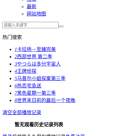
最新
网站地图
热门搜索
1
卡拉扬－至臻完美
2
西部世界 第二季
3
やつらは多分宇宙人
4
王牌侦探
5
马普尔小姐探案第三季
6
热恋宅急送
7
黑色星期一第三季
8
世界末日前的最后一个夜晚
清空全部播放记录
暂无观看历史记录列表