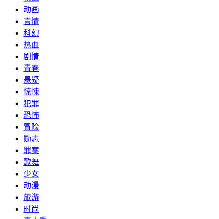
动画
言情
科幻
热血
剧情
青春
悬疑
惊悚
犯罪
恐怖
冒险
励志
罪案
歌舞
少女
动漫
旅游
时尚