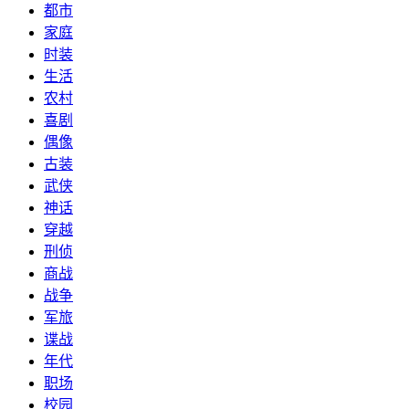
都市
家庭
时装
生活
农村
喜剧
偶像
古装
武侠
神话
穿越
刑侦
商战
战争
军旅
谍战
年代
职场
校园