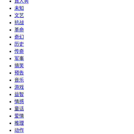
真人秀
未知
文艺
抗战
革命
奇幻
历史
传奇
军事
搞笑
预告
音乐
游戏
益智
情感
童话
爱情
推理
动作