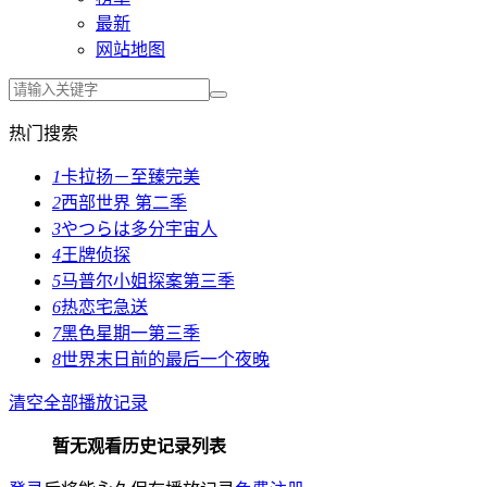
最新
网站地图
热门搜索
1
卡拉扬－至臻完美
2
西部世界 第二季
3
やつらは多分宇宙人
4
王牌侦探
5
马普尔小姐探案第三季
6
热恋宅急送
7
黑色星期一第三季
8
世界末日前的最后一个夜晚
清空全部播放记录
暂无观看历史记录列表