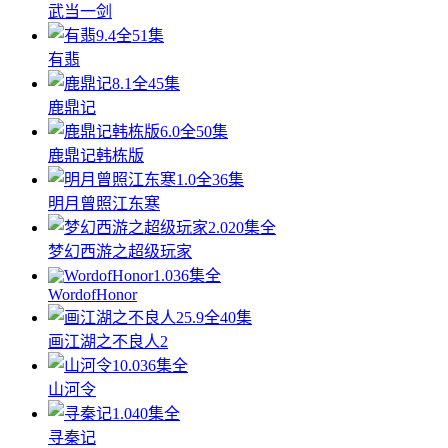
武当一剑
9.4
全51集
有翡
8.1
全45集
鹿鼎记
6.0
全50集
鹿鼎记韩栋版
1.0
全36集
明月曾照江东寒
2.0
20集全
梦幻西游之超级玩家
1.0
36集全
WordofHonor
5.9
全40集
画江湖之不良人2
10.0
36集全
山河令
1.0
40集全
寻秦记