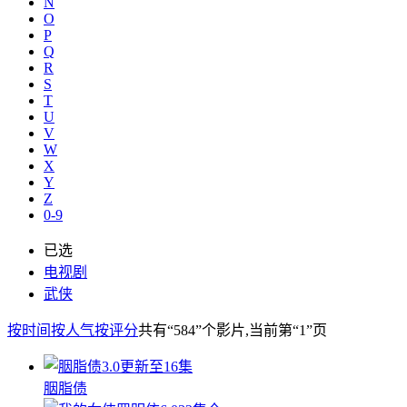
N
O
P
Q
R
S
T
U
V
W
X
Y
Z
0-9
已选
电视剧
武侠
按时间
按人气
按评分
共有
“584”
个影片
,当前第
“1”
页
3.0
更新至16集
胭脂债