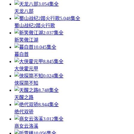
3.0
54集全
天龙八部
5.0
48集全
蜀山战纪2踏火行歌
2.0
37集全
新笑傲江湖
10.0
45集全
暮白首
8.8
45集全
大侠霍元甲
0.0
24集全
侠探简不知
8.7
48集全
天醒之路
8.9
44集全
绝代双骄
3.0
12集全
商女云洛溪
10.0
56集全