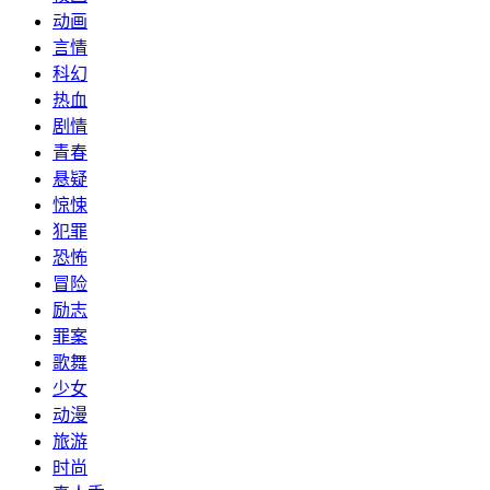
动画
言情
科幻
热血
剧情
青春
悬疑
惊悚
犯罪
恐怖
冒险
励志
罪案
歌舞
少女
动漫
旅游
时尚