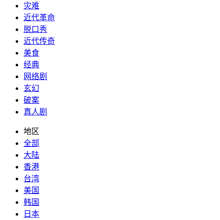
灾难
近代革命
脱口秀
近代传奇
美食
经典
网络剧
玄幻
破案
真人剧
地区
全部
大陆
香港
台湾
美国
韩国
日本