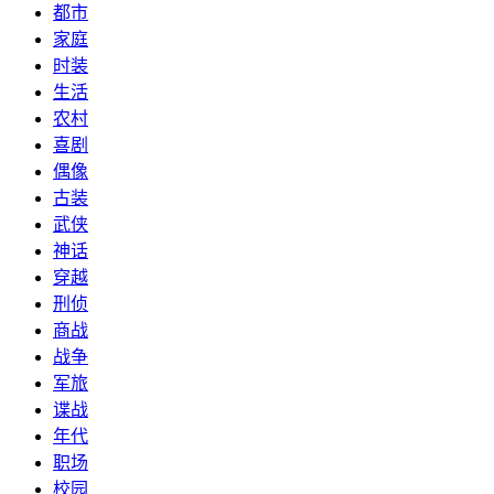
都市
家庭
时装
生活
农村
喜剧
偶像
古装
武侠
神话
穿越
刑侦
商战
战争
军旅
谍战
年代
职场
校园