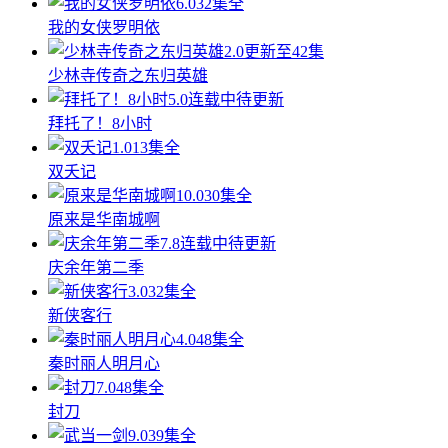
6.0
32集全
我的女侠罗明依
2.0
更新至42集
少林寺传奇之东归英雄
5.0
连载中待更新
拜托了！8小时
1.0
13集全
双夭记
10.0
30集全
原来是华南城啊
7.8
连载中待更新
庆余年第二季
3.0
32集全
新侠客行
4.0
48集全
秦时丽人明月心
7.0
48集全
封刀
9.0
39集全