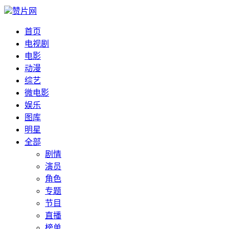
赞片网
首页
电视剧
电影
动漫
综艺
微电影
娱乐
图库
明星
全部
剧情
演员
角色
专题
节目
直播
榜单