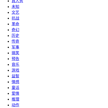
真人秀
未知
文艺
抗战
革命
奇幻
历史
传奇
军事
搞笑
预告
音乐
游戏
益智
情感
童话
爱情
推理
动作