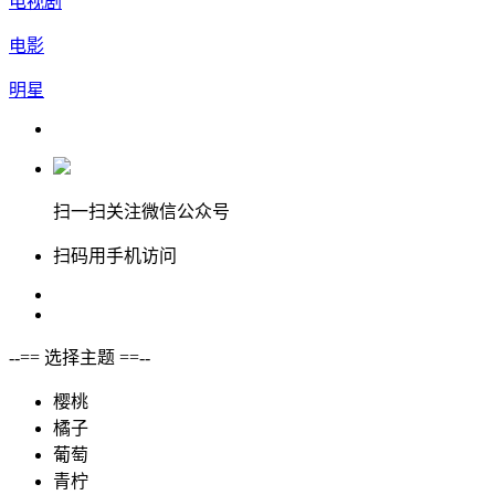
电视剧
电影
明星
扫一扫关注微信公众号
扫码用手机访问
--== 选择主题 ==--
樱桃
橘子
葡萄
青柠