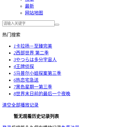
最新
网站地图
热门搜索
1
卡拉扬－至臻完美
2
西部世界 第二季
3
やつらは多分宇宙人
4
王牌侦探
5
马普尔小姐探案第三季
6
热恋宅急送
7
黑色星期一第三季
8
世界末日前的最后一个夜晚
清空全部播放记录
暂无观看历史记录列表