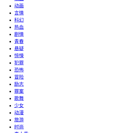
动画
言情
科幻
热血
剧情
青春
悬疑
惊悚
犯罪
恐怖
冒险
励志
罪案
歌舞
少女
动漫
旅游
时尚