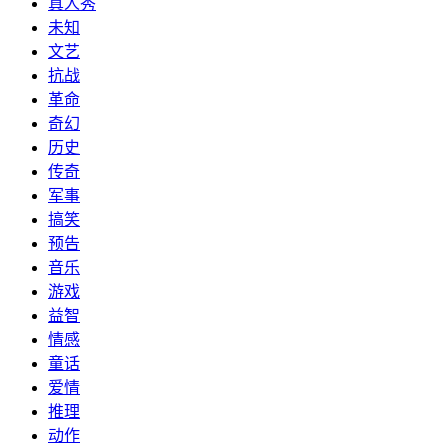
真人秀
未知
文艺
抗战
革命
奇幻
历史
传奇
军事
搞笑
预告
音乐
游戏
益智
情感
童话
爱情
推理
动作