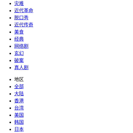
灾难
近代革命
脱口秀
近代传奇
美食
经典
网络剧
玄幻
破案
真人剧
地区
全部
大陆
香港
台湾
美国
韩国
日本