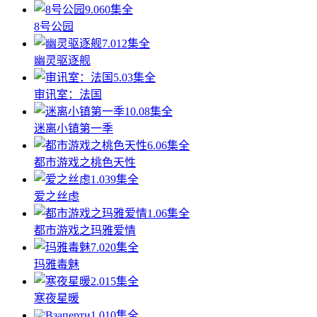
9.0
60集全
8号公园
7.0
12集全
幽灵驱逐舰
5.0
3集全
审讯室：法国
10.0
8集全
迷离小镇第一季
6.0
6集全
都市游戏之桃色天性
1.0
39集全
爱之丝虑
1.0
6集全
都市游戏之玛雅爱情
7.0
20集全
玛雅毒魅
2.0
15集全
寒夜星暖
1.0
10集全