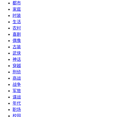
都市
家庭
时装
生活
农村
喜剧
偶像
古装
武侠
神话
穿越
刑侦
商战
战争
军旅
谍战
年代
职场
校园