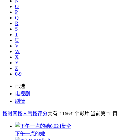
N
O
P
Q
R
S
T
U
V
W
X
Y
Z
0-9
已选
电视剧
剧情
按时间
按人气
按评分
共有
“11663”
个影片
,当前第
“1”
页
6.0
24集全
下午一点的她