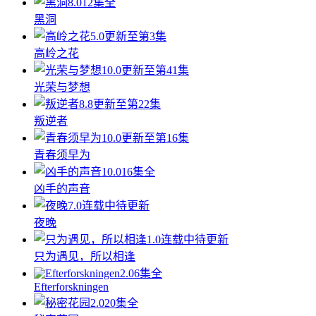
8.0
12集全
黑洞
5.0
更新至第3集
高岭之花
10.0
更新至第41集
光荣与梦想
8.8
更新至第22集
叛逆者
10.0
更新至第16集
青春须早为
10.0
16集全
凶手的声音
7.0
连载中待更新
夜晚
1.0
连载中待更新
只为遇见，所以相逢
2.0
6集全
Efterforskningen
2.0
20集全