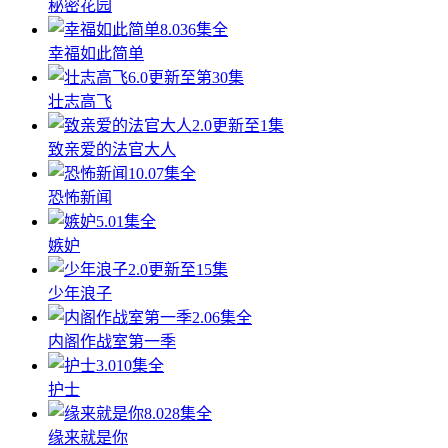
秘密花园
8.0
36集全
幸福如此简单
6.0
更新至第30集
壮志高飞
2.0
更新至1集
致亲爱的法官大人
10.0
7集全
恐怖新闻
5.0
1集全
嫉妒
2.0
更新至15集
少年浪子
2.0
6集全
内阁作战室第一季
3.0
10集全
护士
8.0
28集全
缘来就是你