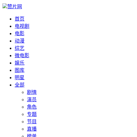
赞片网
首页
电视剧
电影
动漫
综艺
微电影
娱乐
图库
明星
全部
剧情
演员
角色
专题
节目
直播
榜单