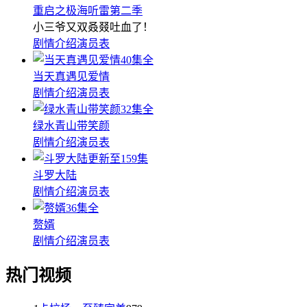
重启之极海听雷第二季
小三爷又双叒叕吐血了！
剧情介绍
演员表
40集全
当天真遇见爱情
剧情介绍
演员表
32集全
绿水青山带笑颜
剧情介绍
演员表
更新至159集
斗罗大陆
剧情介绍
演员表
36集全
赘婿
剧情介绍
演员表
热门视频