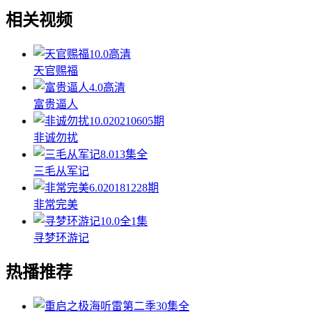
相关视频
10.0
高清
天官赐福
4.0
高清
富贵逼人
10.0
20210605期
非诚勿扰
8.0
13集全
三毛从军记
6.0
20181228期
非常完美
10.0
全1集
寻梦环游记
热播推荐
30集全