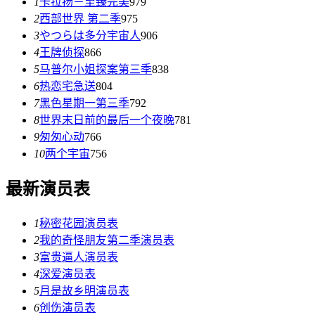
1
卡拉扬－至臻完美
979
2
西部世界 第二季
975
3
やつらは多分宇宙人
906
4
王牌侦探
866
5
马普尔小姐探案第三季
838
6
热恋宅急送
804
7
黑色星期一第三季
792
8
世界末日前的最后一个夜晚
781
9
匆匆心动
766
10
两个宇宙
756
最新演员表
1
秘密花园演员表
2
我的奇怪朋友第二季演员表
3
富贵逼人演员表
4
深爱演员表
5
月是故乡明演员表
6
创伤演员表