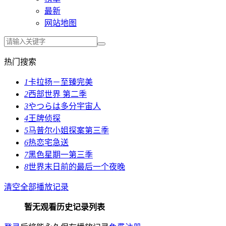
最新
网站地图
热门搜索
1
卡拉扬－至臻完美
2
西部世界 第二季
3
やつらは多分宇宙人
4
王牌侦探
5
马普尔小姐探案第三季
6
热恋宅急送
7
黑色星期一第三季
8
世界末日前的最后一个夜晚
清空全部播放记录
暂无观看历史记录列表