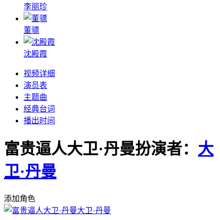
李丽珍
董骠
沈殿霞
视频详细
演员表
主题曲
经典台词
播出时间
富贵逼人大卫·丹曼
扮演者：
大
卫·丹曼
添加角色
大卫·丹曼