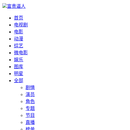
富贵逼人
首页
电视剧
电影
动漫
综艺
微电影
娱乐
图库
明星
全部
剧情
演员
角色
专题
节目
直播
榜单