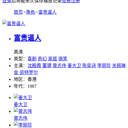
登录
后将能永久保存播放记录
免费注册
首页
>
角色
>
富贵逼人
富贵逼人
高清
类型：
喜剧
奇幻
家庭
搞笑
主演：
沈殿霞
董骠
曾志伟
姜大卫
陈奕诗
李丽珍
关佩琳
金·凯特罗尔
地区：
香港
年代：
1987
姜大卫
曾志伟