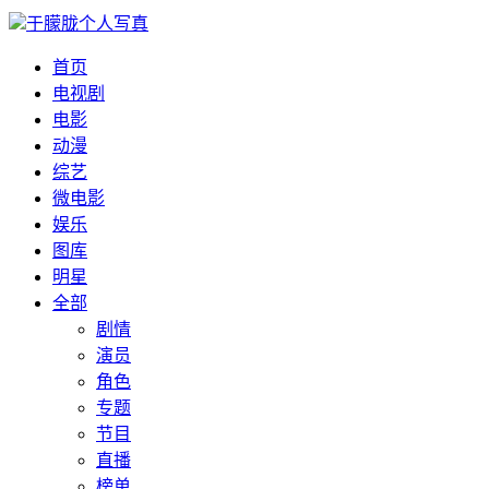
于朦胧个人写真
首页
电视剧
电影
动漫
综艺
微电影
娱乐
图库
明星
全部
剧情
演员
角色
专题
节目
直播
榜单