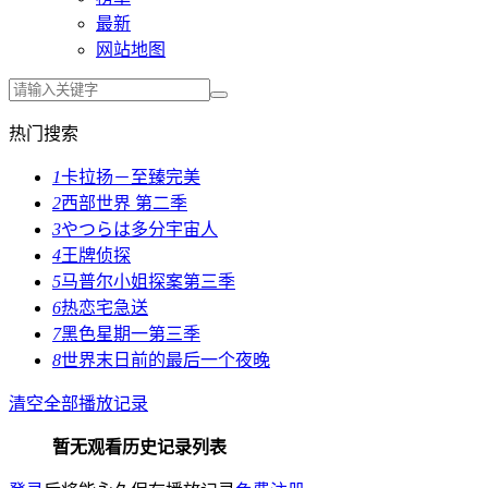
最新
网站地图
热门搜索
1
卡拉扬－至臻完美
2
西部世界 第二季
3
やつらは多分宇宙人
4
王牌侦探
5
马普尔小姐探案第三季
6
热恋宅急送
7
黑色星期一第三季
8
世界末日前的最后一个夜晚
清空全部播放记录
暂无观看历史记录列表