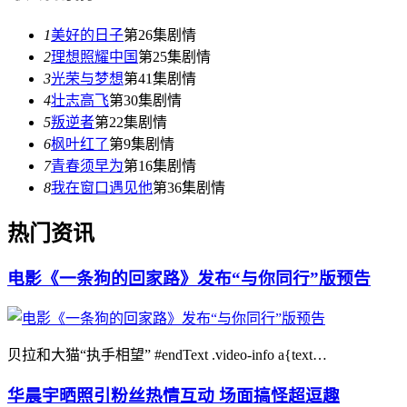
1
美好的日子
第26集剧情
2
理想照耀中国
第25集剧情
3
光荣与梦想
第41集剧情
4
壮志高飞
第30集剧情
5
叛逆者
第22集剧情
6
枫叶红了
第9集剧情
7
青春须早为
第16集剧情
8
我在窗口遇见他
第36集剧情
热门资讯
电影《一条狗的回家路》发布“与你同行”版预告
贝拉和大猫“执手相望” #endText .video-info a{text…
华晨宇晒照引粉丝热情互动 场面搞怪超逗趣