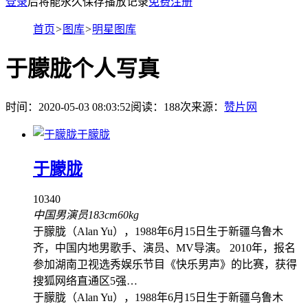
登录
后将能永久保存播放记录
免费注册
首页
>
图库
>
明星图库
于朦胧个人写真
时间：2020-05-03 08:03:52
阅读：
188
次
来源：
赞片网
于朦胧
于朦胧
10340
中国男演员
183cm
60kg
于朦胧（Alan Yu），1988年6月15日生于新疆乌鲁木
齐，中国内地男歌手、演员、MV导演。 2010年，报名
参加湖南卫视选秀娱乐节目《快乐男声》的比赛，获得
搜狐网络直通区5强…
于朦胧（Alan Yu），1988年6月15日生于新疆乌鲁木