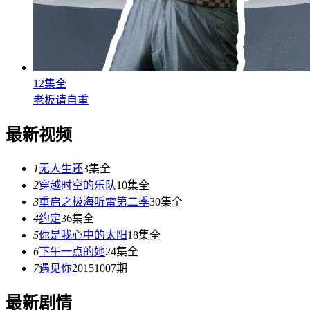
12集全
老板请自重
最新视频
1
无人生还
3集全
2
穿越时空的乐队
10集全
3
重启之极海听雷第二季
30集全
4
约定
36集全
5
你是我心中的太阳
18集全
6
下午一点的她
24集全
7
遇见你
20151007期
最新剧情