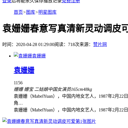
登录
后将能永久保存播放记录
免费注册
首页
>
图库
>
明星图库
袁姗姗春意写真清新灵动调皮
时间：2020-04-28 01:29:00
阅读：
718
次
来源：
赞片网
袁姗姗
袁姗姗
1156
姗姗 姗宝 二姑娘
中国女演员
165cm
48kg
袁姗姗（MabelYuan），中国内地女艺人，1987年
角…
袁姗姗（MabelYuan），中国内地女艺人，1987年2