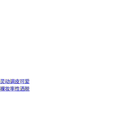
灵动调皮可爱
裸妆率性洒脱