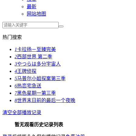
最新
网站地图
热门搜索
1
卡拉扬－至臻完美
2
西部世界 第二季
3
やつらは多分宇宙人
4
王牌侦探
5
马普尔小姐探案第三季
6
热恋宅急送
7
黑色星期一第三季
8
世界末日前的最后一个夜晚
清空全部播放记录
暂无观看历史记录列表