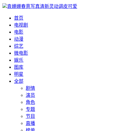
袁姗姗春意写真清新灵动调皮可爱
首页
电视剧
电影
动漫
综艺
微电影
娱乐
图库
明星
全部
剧情
演员
角色
专题
节目
直播
榜单