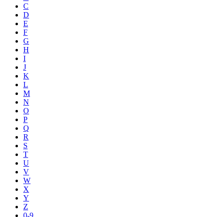
C
D
E
F
G
H
I
J
K
L
M
N
O
P
Q
R
S
T
U
V
W
X
Y
Z
0-9