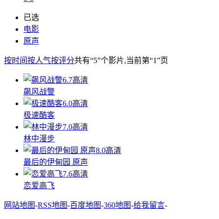
已选
电影
原声
按时间
按人气
按评分
共有
“5”
个影片
,当前第
“1”
页
6.7
高清
飙风战警
6.0
高清
极速酷客
7.0
高清
林中漫步
8.0
高清
最后的伊甸园 原声
7.6
高清
恋爱高飞
网站地图
-
RSS地图
-
百度地图
-
360地图
-
给我留言
-