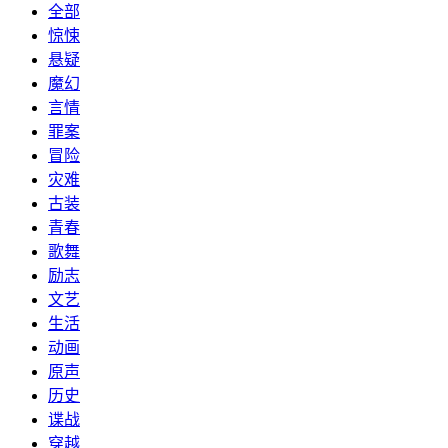
全部
惊悚
悬疑
魔幻
言情
罪案
冒险
灾难
古装
青春
歌舞
励志
文艺
生活
动画
原声
历史
谍战
穿越