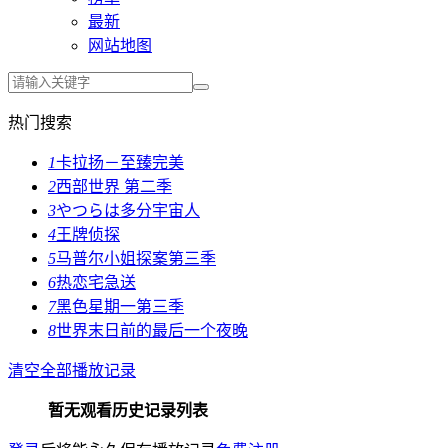
最新
网站地图
热门搜索
1
卡拉扬－至臻完美
2
西部世界 第二季
3
やつらは多分宇宙人
4
王牌侦探
5
马普尔小姐探案第三季
6
热恋宅急送
7
黑色星期一第三季
8
世界末日前的最后一个夜晚
清空全部播放记录
暂无观看历史记录列表