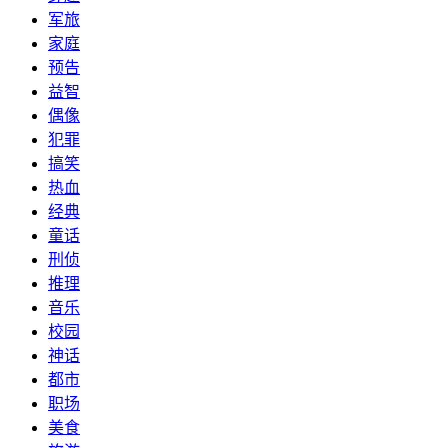
军旅
家庭
预告
益智
偶像
犯罪
搞笑
热血
经典
童话
刑侦
推理
音乐
校园
神话
都市
职场
美食