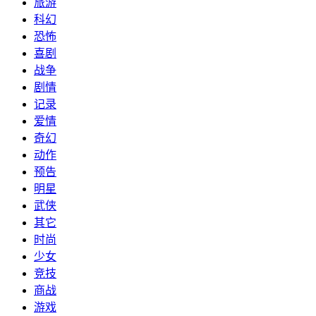
旅游
科幻
恐怖
喜剧
战争
剧情
记录
爱情
奇幻
动作
预告
明星
武侠
其它
时尚
少女
竞技
商战
游戏