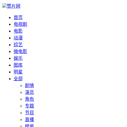
赞片网
首页
电视剧
电影
动漫
综艺
微电影
娱乐
图库
明星
全部
剧情
演员
角色
专题
节目
直播
榜单