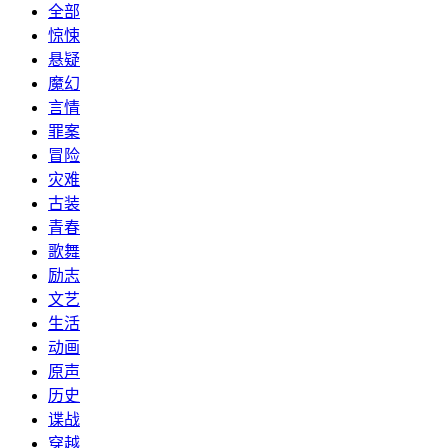
全部
惊悚
悬疑
魔幻
言情
罪案
冒险
灾难
古装
青春
歌舞
励志
文艺
生活
动画
原声
历史
谍战
穿越