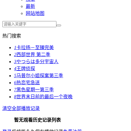
最新
网站地图
热门搜索
1
卡拉扬－至臻完美
2
西部世界 第二季
3
やつらは多分宇宙人
4
王牌侦探
5
马普尔小姐探案第三季
6
热恋宅急送
7
黑色星期一第三季
8
世界末日前的最后一个夜晚
清空全部播放记录
暂无观看历史记录列表