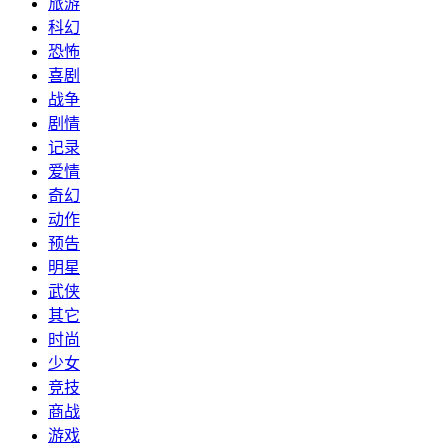
旅游
科幻
恐怖
喜剧
战争
剧情
记录
爱情
奇幻
动作
预告
明星
武侠
其它
时尚
少女
竞技
商战
游戏