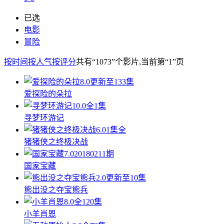
已选
电影
冒险
按时间
按人气
按评分
共有
“1073”
个影片
,当前第
“1”
页
8.0
更新至133集
爱探险的朵拉
10.0
全1集
寻梦环游记
6.0
1集全
猪猪侠之终极决战
7.0
20180211期
国家宝藏
2.0
更新至10集
熊出没之夺宝熊兵
8.0
全120集
小羊肖恩