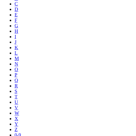
C
D
E
F
G
H
I
J
K
L
M
N
O
P
Q
R
S
T
U
V
W
X
Y
Z
0-9