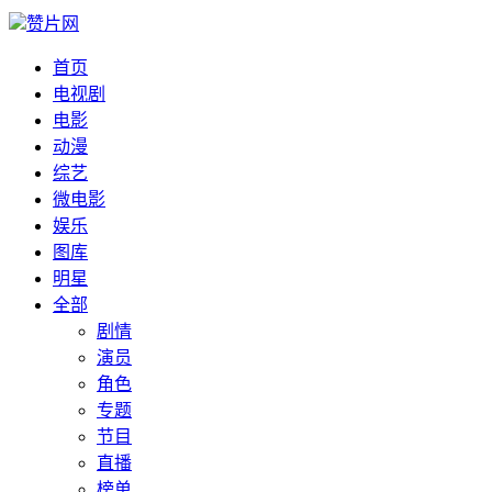
赞片网
首页
电视剧
电影
动漫
综艺
微电影
娱乐
图库
明星
全部
剧情
演员
角色
专题
节目
直播
榜单