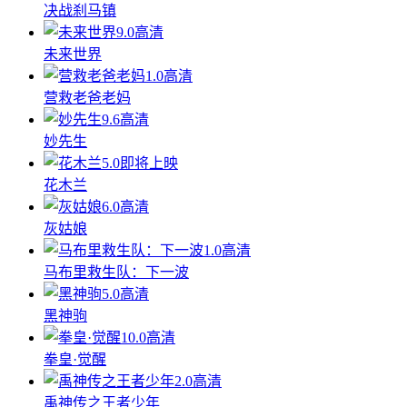
决战刹马镇
9.0
高清
未来世界
1.0
高清
营救老爸老妈
9.6
高清
妙先生
5.0
即将上映
花木兰
6.0
高清
灰姑娘
1.0
高清
马布里救生队：下一波
5.0
高清
黑神驹
10.0
高清
拳皇·觉醒
2.0
高清
禹神传之王者少年