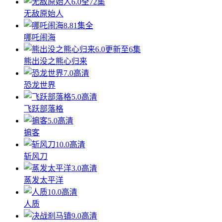
6.0
全72集
无敌原始人
8.8
1集全
哪吒闹海
6.0
更新至6集
熊出没之熊心归来
7.0
高清
恐龙世界
5.0
高清
飞跃部落格
5.0
高清
掮客
10.0
高清
斩风刀
3.0
高清
蒸发太平洋
10.0
高清
人质
9.0
高清