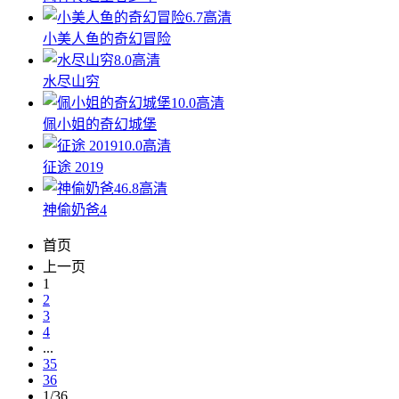
6.7
高清
小美人鱼的奇幻冒险
8.0
高清
水尽山穷
10.0
高清
佩小姐的奇幻城堡
10.0
高清
征途 2019
6.8
高清
神偷奶爸4
首页
上一页
1
2
3
4
...
35
36
1/36