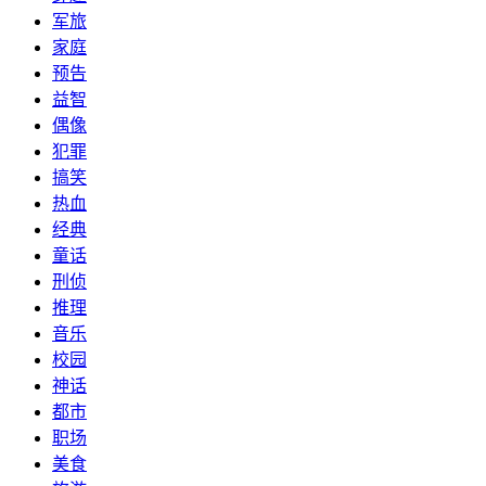
军旅
家庭
预告
益智
偶像
犯罪
搞笑
热血
经典
童话
刑侦
推理
音乐
校园
神话
都市
职场
美食