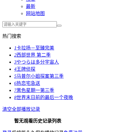
最新
网站地图
热门搜索
1
卡拉扬－至臻完美
2
西部世界 第二季
3
やつらは多分宇宙人
4
王牌侦探
5
马普尔小姐探案第三季
6
热恋宅急送
7
黑色星期一第三季
8
世界末日前的最后一个夜晚
清空全部播放记录
暂无观看历史记录列表