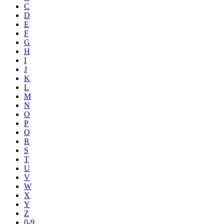
C
D
E
F
G
H
I
J
K
L
M
N
O
P
Q
R
S
T
U
V
W
X
Y
Z
0-9