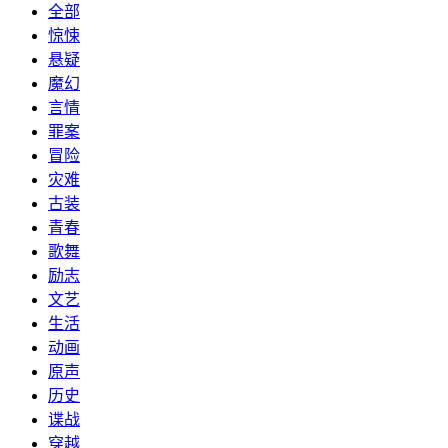
全部
惊悚
悬疑
魔幻
言情
罪案
冒险
灾难
古装
青春
歌舞
励志
文艺
生活
动画
原声
历史
谍战
穿越