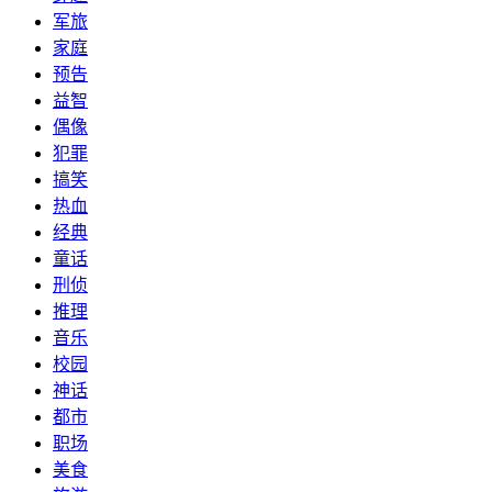
军旅
家庭
预告
益智
偶像
犯罪
搞笑
热血
经典
童话
刑侦
推理
音乐
校园
神话
都市
职场
美食