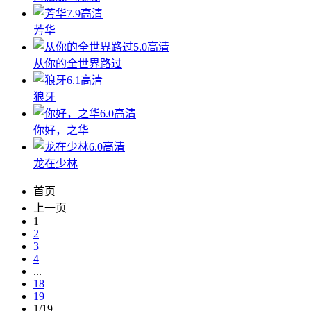
7.9
高清
芳华
5.0
高清
从你的全世界路过
6.1
高清
狼牙
6.0
高清
你好，之华
6.0
高清
龙在少林
首页
上一页
1
2
3
4
...
18
19
1/19