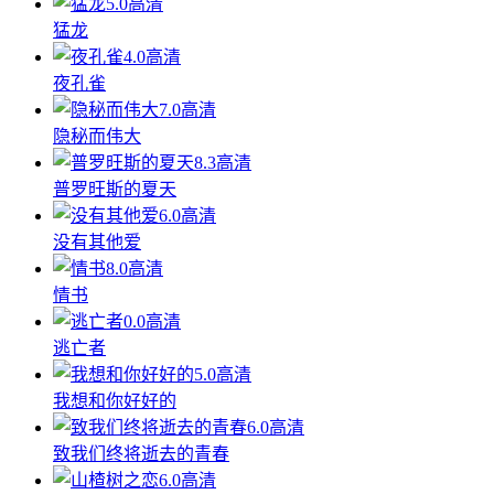
5.0
高清
猛龙
4.0
高清
夜孔雀
7.0
高清
隐秘而伟大
8.3
高清
普罗旺斯的夏天
6.0
高清
没有其他爱
8.0
高清
情书
0.0
高清
逃亡者
5.0
高清
我想和你好好的
6.0
高清
致我们终将逝去的青春
6.0
高清