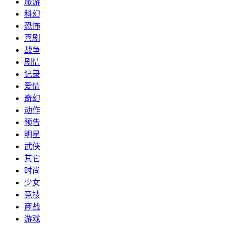
旅游
科幻
恐怖
喜剧
战争
剧情
记录
爱情
奇幻
动作
预告
明星
武侠
其它
时尚
少女
竞技
商战
游戏