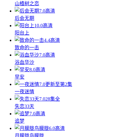
山楂树之恋
7.0
高清
后会无期
10.0
高清
阳台上
4.4
高清
致命的一击
7.0
高清
浴血华沙
8.0
高清
早安
7.0
更新至第2集
一夜迷情
7.0
28集全
失恋33天
7.0
高清
追梦
6.0
高清
月朦胧鸟朦胧