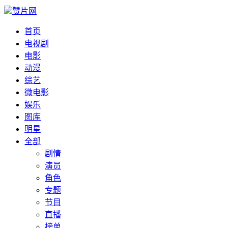
赞片网
首页
电视剧
电影
动漫
综艺
微电影
娱乐
图库
明星
全部
剧情
演员
角色
专题
节目
直播
榜单