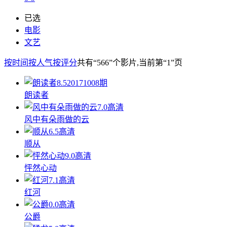
已选
电影
文艺
按时间
按人气
按评分
共有
“566”
个影片
,当前第
“1”
页
8.5
20171008期
朗读者
7.0
高清
风中有朵雨做的云
6.5
高清
顺从
9.0
高清
怦然心动
7.1
高清
红河
0.0
高清
公爵