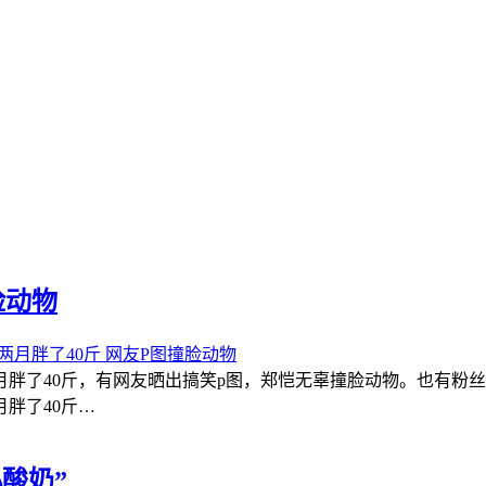
脸动物
两月胖了40斤 网友P图撞脸动物
月胖了40斤，有网友晒出搞笑p图，郑恺无辜撞脸动物。也有粉
胖了40斤…
酸奶”