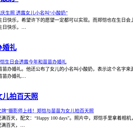
庆生照 透露女儿小名叫“小酸奶”
公生日快乐，希望许下的愿望一定都可以实现。而郑恺也在生日会
生日快乐，…
办婚礼
恺生日会透露今年和苗苗办婚礼
苗苗办婚礼。他还公布了女儿的小名叫小酸奶，表示这个名字来源
苗苗办婚礼…
女儿拍百天照
父牌”摄影师上线！郑恺与苗苗为女儿拍百天照
百天，配文：“Happy 100 days”。照片中，郑恺手里拿
祝满百天，…