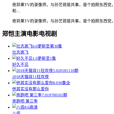
奇异果TV的录像师，与孙艺荷是共事，是个拍照东西党
和…
奇异果TV的录像师，与孙艺荷是共事，是个拍照东西党
郑恺主演电影电视剧
6.0
更新至第30集
壮志高飞
1.0
更新至1集
好久不见
5.0
20181110期
2018天猫双11狂欢夜
8.0
36集全
他其实没有那么爱你
7.0
19700101期
奔跑吧 第三季
8.6
高清
八佰