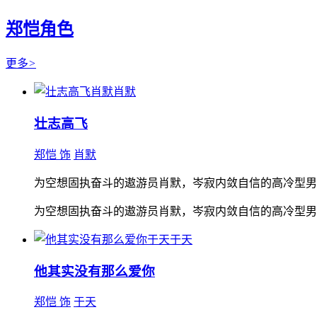
郑恺角色
更多
>
肖默
壮志高飞
郑恺 饰
肖默
为空想固执奋斗的遨游员肖默，岑寂内敛自信的高冷型男
为空想固执奋斗的遨游员肖默，岑寂内敛自信的高冷型男
于天
他其实没有那么爱你
郑恺 饰
于天