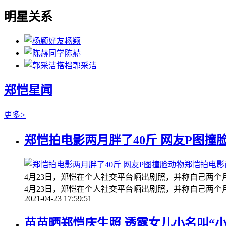
明星关系
好友
杨颖
同学
陈赫
搭档
郭采洁
郑恺星闻
更多
>
郑恺拍电影两月胖了40斤 网友P图撞
郑恺拍电影
4月23日，郑恺在个人社交平台晒出剧照，并称自己两个
4月23日，郑恺在个人社交平台晒出剧照，并称自己两个月
2021-04-23 17:59:51
苗苗晒郑恺庆生照 透露女儿小名叫“小