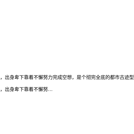
，出身卑下靠着不懈努力完成空想，是个彻完全底的都市古迹型
，出身卑下靠着不懈努…