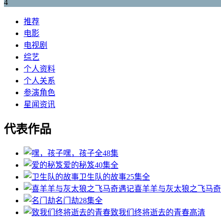
4
推荐
电影
电视剧
综艺
个人资料
个人关系
参演角色
星闻资讯
代表作品
嘿，孩子
全48集
爱的秘笈
40集全
卫生队的故事
25集全
喜羊羊与灰太狼之飞马奇
名门劫
28集全
致我们终将逝去的青春
高清