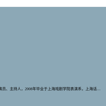
地男演员、主持人，2008年毕业于上海戏剧学院表演系，上海话…