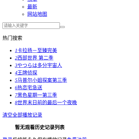
最新
网站地图
热门搜索
1
卡拉扬－至臻完美
2
西部世界 第二季
3
やつらは多分宇宙人
4
王牌侦探
5
马普尔小姐探案第三季
6
热恋宅急送
7
黑色星期一第三季
8
世界末日前的最后一个夜晚
清空全部播放记录
暂无观看历史记录列表