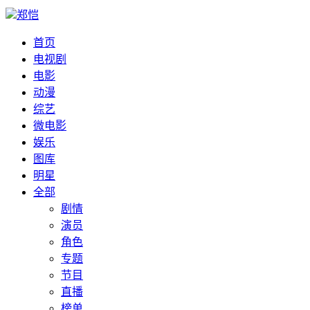
郑恺
首页
电视剧
电影
动漫
综艺
微电影
娱乐
图库
明星
全部
剧情
演员
角色
专题
节目
直播
榜单