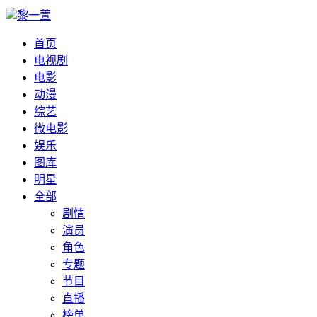
黎一萱
首页
电视剧
电影
动漫
综艺
微电影
娱乐
图库
明星
全部
剧情
演员
角色
专题
节目
直播
榜单