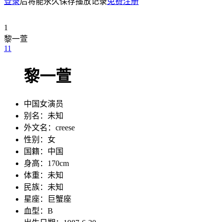
登录
后将能永久保存播放记录
免费注册
1
黎一萱
1
1
黎一萱
中国女演员
别名：
未知
外文名：
creese
性别：
女
国籍：
中国
身高：
170cm
体重：
未知
民族：
未知
星座：
巨蟹座
血型：
B