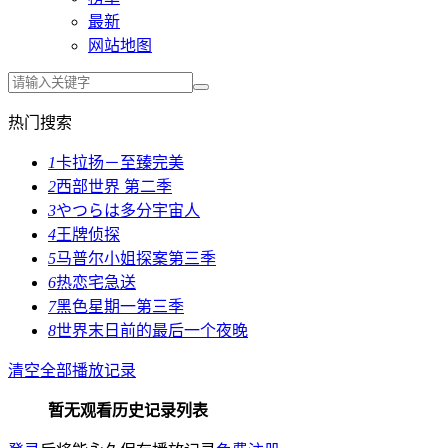
最新
网站地图
热门搜索
1
卡拉扬－至臻完美
2
西部世界 第二季
3
やつらは多分宇宙人
4
王牌侦探
5
马普尔小姐探案第三季
6
热恋宅急送
7
黑色星期一第三季
8
世界末日前的最后一个夜晚
清空全部播放记录
暂无观看历史记录列表