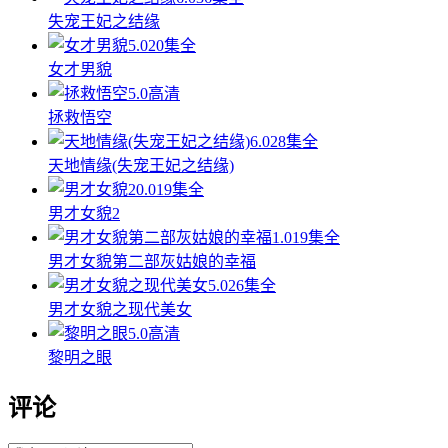
失宠王妃之结缘
5.0
20集全
女才男貌
5.0
高清
拯救悟空
6.0
28集全
天地情缘(失宠王妃之结缘)
0.0
19集全
男才女貌2
1.0
19集全
男才女貌第二部灰姑娘的幸福
5.0
26集全
男才女貌之现代美女
5.0
高清
黎明之眼
评论