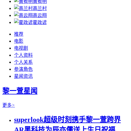
黄宥明
高兰村
高云翔
霍政谚
推荐
电影
电视剧
个人资料
个人关系
参演角色
星闻资讯
黎一萱星闻
更多
>
superlook超级时刻携手黎一萱跨界
AR黑科技为辰亦儒送上生日祝福