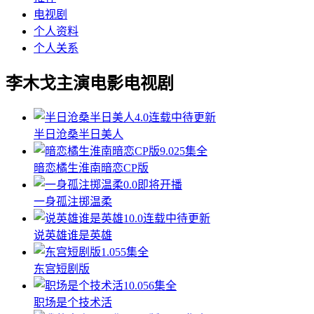
电视剧
个人资料
个人关系
李木戈主演电影电视剧
4.0
连载中待更新
半日沧桑半日美人
9.0
25集全
暗恋橘生淮南暗恋CP版
0.0
即将开播
一身孤注掷温柔
10.0
连载中待更新
说英雄谁是英雄
1.0
55集全
东宫短剧版
10.0
56集全
职场是个技术活