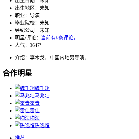
出生日期：
未知
出生地区：
未知
职业：
导演
毕业院校：
未知
经纪公司：
未知
明星/评论：
当前有
0
条评论，
人气：
3647
°
介绍：
李木戈，中国内地男导演。
合作明星
魏千翔
马兆壮
霍青
雷佳
陶海
陈逸恒
推荐