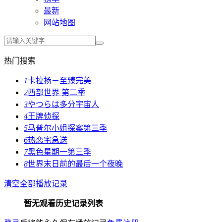
最新
网站地图
热门搜索
1
卡拉扬－至臻完美
2
西部世界 第二季
3
やつらは多分宇宙人
4
王牌侦探
5
马普尔小姐探案第三季
6
热恋宅急送
7
黑色星期一第三季
8
世界末日前的最后一个夜晚
清空全部播放记录
暂无观看历史记录列表