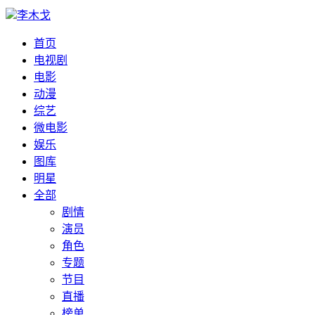
李木戈
首页
电视剧
电影
动漫
综艺
微电影
娱乐
图库
明星
全部
剧情
演员
角色
专题
节目
直播
榜单