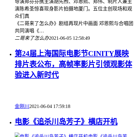
导演郑芬芬携主演胡先煦、邓恩熙、郑伟、制片人兼主
演陈希圣惊喜现身影片拍摄地厦门。五位主创现场和观
众们真
《二哥来了怎么办》剧组再现片中画面 邓恩熙与合唱团
共同演唱《…
二哥来了怎么办
2021-06-05 12:58:49
第24届上海国际电影节CINITY展映
排片表公布，高帧率影片引领观影体
验进入新时代
金刚川
2021-06-04 17:59:18
电影《追杀川岛芳子》横店开机
电影《追杀川岛芳