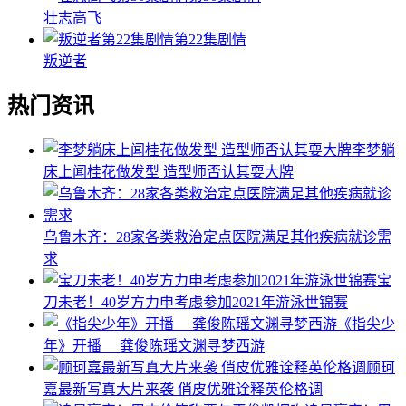
壮志高飞
第22集剧情
叛逆者
热门资讯
李梦躺
床上闻桂花做发型 造型师否认其耍大牌
乌鲁木齐：28家各类救治定点医院满足其他疾病就诊需
求
宝
刀未老！40岁方力申考虑参加2021年游泳世锦赛
《指尖少
年》开播 龚俊陈瑶文渊寻梦西游
顾珂
嘉最新写真大片来袭 俏皮优雅诠释英伦格调