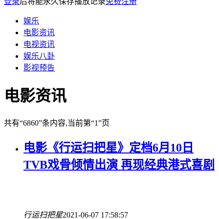
登录
后将能永久保存播放记录
免费注册
娱乐
电影资讯
电视资讯
娱乐八卦
影视预告
电影资讯
共有
“6860”
条内容
,当前第
“1”
页
电影《行运扫把星》定档6月10日
TVB戏骨倾情出演 再现经典港式喜剧
行运扫把星
2021-06-07 17:58:57