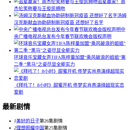
追星赢家！周
杰伦笑称要与王俊凯拥吻
汤姆
汉克斯献血协助研制新冠疫苗 还想好了名字
中
央广播电视总台发布今年春节联欢晚会版权声明
环球音乐宝藏女声TIFA陈梓童加盟“乘风破浪的姐姐”第
二季 “黑马”之姿尽显全能实力
《拜托了！8小时》甜蜜开机 佟梦实肖燕演绎超现实恋
爱剧
最新剧情
1
美好的日子
第26集剧情
2
理想照耀中国
第25集剧情