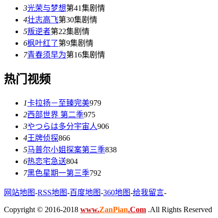
3
光荣与梦想
第41集剧情
4
壮志高飞
第30集剧情
5
叛逆者
第22集剧情
6
枫叶红了
第9集剧情
7
青春须早为
第16集剧情
热门视频
1
卡拉扬－至臻完美
979
2
西部世界 第二季
975
3
やつらは多分宇宙人
906
4
王牌侦探
866
5
马普尔小姐探案第三季
838
6
热恋宅急送
804
7
黑色星期一第三季
792
网站地图
-
RSS地图
-
百度地图
-
360地图
-
给我留言
-
Copyright © 2016-2018
www.
ZanPian
.Com
.All Rights Reserved