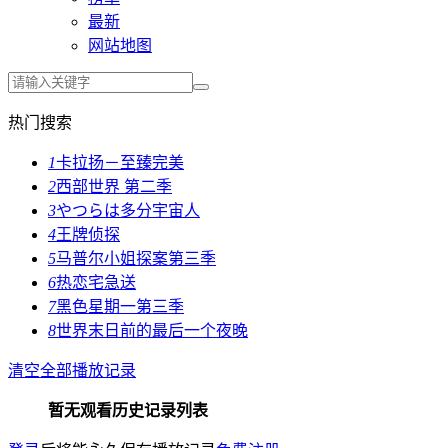
最新
网站地图
热门搜索
1
卡拉扬－至臻完美
2
西部世界 第二季
3
やつらは多分宇宙人
4
王牌侦探
5
马普尔小姐探案第三季
6
热恋宅急送
7
黑色星期一第三季
8
世界末日前的最后一个夜晚
清空全部播放记录
暂无观看历史记录列表