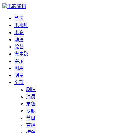
电影资讯
首页
电视剧
电影
动漫
综艺
微电影
娱乐
图库
明星
全部
剧情
演员
角色
专题
节目
直播
榜单