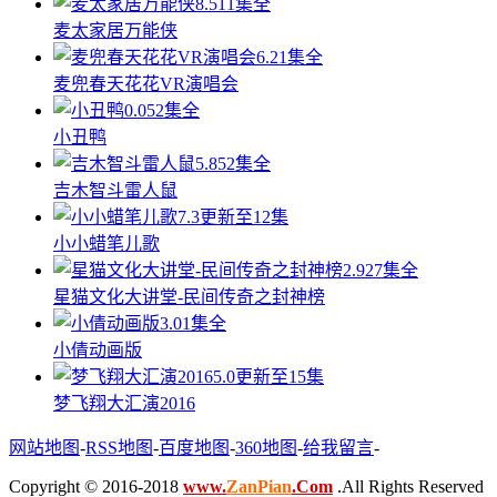
8.5
11集全
麦太家居万能侠
6.2
1集全
麦兜春天花花VR演唱会
0.0
52集全
小丑鸭
5.8
52集全
吉木智斗雷人鼠
7.3
更新至12集
小小蜡笔儿歌
2.9
27集全
星猫文化大讲堂-民间传奇之封神榜
3.0
1集全
小倩动画版
5.0
更新至15集
梦飞翔大汇演2016
网站地图
-
RSS地图
-
百度地图
-
360地图
-
给我留言
-
Copyright © 2016-2018
www.
ZanPian
.Com
.All Rights Reserved