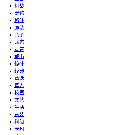
机战
宠物
格斗
魔法
亲子
励志
青春
都市
惊悚
经典
童话
真人
校园
文艺
生活
古装
科幻
未知