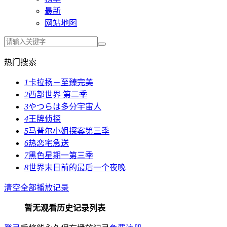
最新
网站地图
热门搜索
1
卡拉扬－至臻完美
2
西部世界 第二季
3
やつらは多分宇宙人
4
王牌侦探
5
马普尔小姐探案第三季
6
热恋宅急送
7
黑色星期一第三季
8
世界末日前的最后一个夜晚
清空全部播放记录
暂无观看历史记录列表