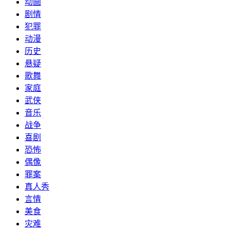
动画
剧情
犯罪
动漫
历史
悬疑
歌舞
家庭
武侠
音乐
战争
喜剧
恐怖
偶像
罪案
真人秀
言情
美食
灾难