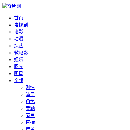
赞片网
首页
电视剧
电影
动漫
综艺
微电影
娱乐
图库
明星
全部
剧情
演员
角色
专题
节目
直播
榜单