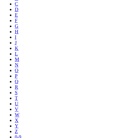
C
D
E
F
G
H
I
J
K
L
M
N
O
P
Q
R
S
T
U
V
W
X
Y
Z
0-9