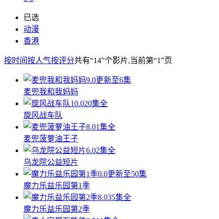
已选
动漫
香港
按时间
按人气
按评分
共有
“14”
个影片
,当前第
“1”
页
9.0
更新至6集
麦兜我和我妈妈
10.0
20集全
旋风战车队
8.0
1集全
麦兜菠萝油王子
6.0
2集全
乌龙院公益短片
0.0
更新至50集
魔力乐益乐园第1季
8.0
35集全
魔力乐益乐园第2季