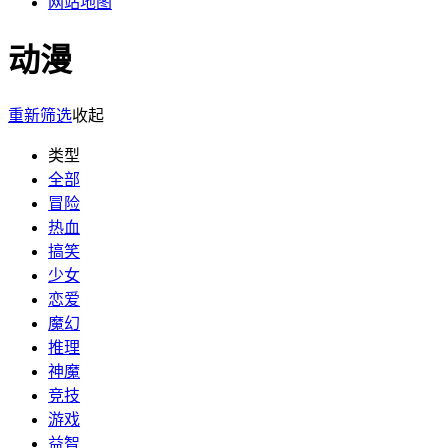
网站地图
动漫
重新筛选
收起
类型
全部
冒险
热血
搞笑
少女
恋爱
魔幻
推理
神魔
竞技
游戏
益智