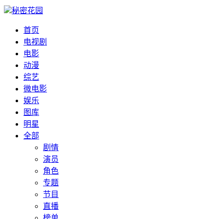
秘密花园
首页
电视剧
电影
动漫
综艺
微电影
娱乐
图库
明星
全部
剧情
演员
角色
专题
节目
直播
榜单