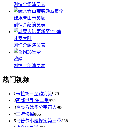
剧情介绍
演员表
32集全
绿水青山带笑颜
剧情介绍
演员表
更新至159集
斗罗大陆
剧情介绍
演员表
36集全
赘婿
剧情介绍
演员表
热门视频
1
卡拉扬－至臻完美
979
2
西部世界 第二季
975
3
やつらは多分宇宙人
906
4
王牌侦探
866
5
马普尔小姐探案第三季
838