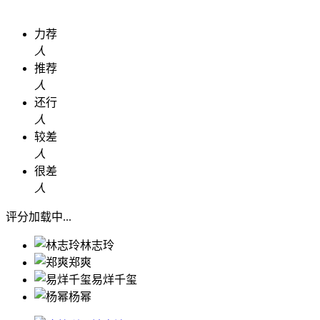
力荐
人
推荐
人
还行
人
较差
人
很差
人
评分加载中...
林志玲
郑爽
易烊千玺
杨幂