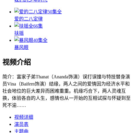
50集全
爱的二八定律
全66集
扶摇
40集全
暴风眼
视频介绍
简介：
富家子弟Thanat（Ananda饰演）误打误撞与特技替身演
员Vina（Baifern饰演）结缘，两人之间的爱情因为经济水平和
社会地位的巨大差异而困难重重。机缘巧合下，两人灵魂互
换，体验各自的人生，感情也从一开始的互相试探与怀疑到至
死不渝……
视频详细
演员表
主题曲