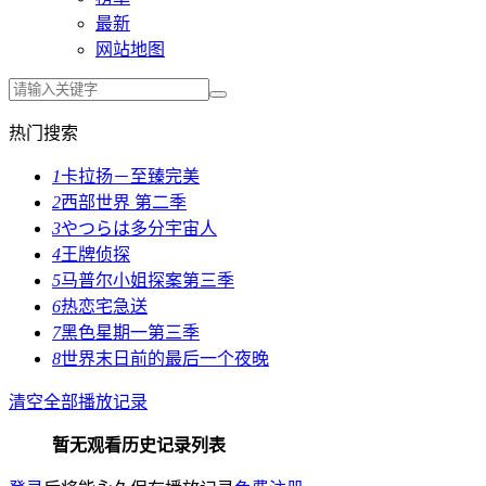
最新
网站地图
热门搜索
1
卡拉扬－至臻完美
2
西部世界 第二季
3
やつらは多分宇宙人
4
王牌侦探
5
马普尔小姐探案第三季
6
热恋宅急送
7
黑色星期一第三季
8
世界末日前的最后一个夜晚
清空全部播放记录
暂无观看历史记录列表