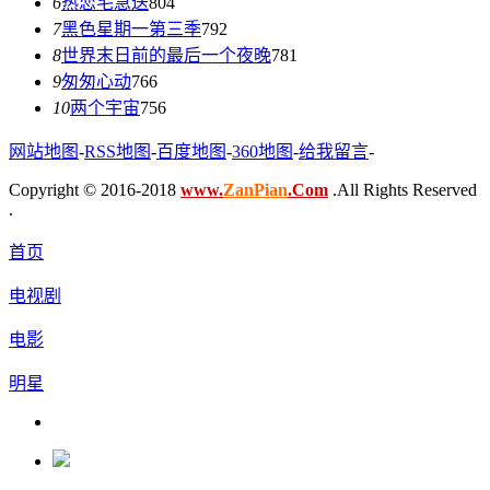
6
热恋宅急送
804
7
黑色星期一第三季
792
8
世界末日前的最后一个夜晚
781
9
匆匆心动
766
10
两个宇宙
756
网站地图
-
RSS地图
-
百度地图
-
360地图
-
给我留言
-
Copyright © 2016-2018
www.
ZanPian
.Com
.All Rights Reserved
.
首页
电视剧
电影
明星