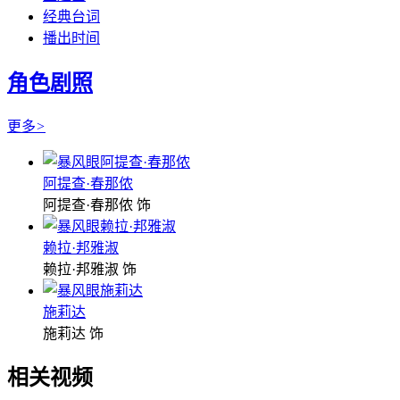
经典台词
播出时间
角色剧照
更多
>
阿提查·春那侬
阿提查·春那侬 饰
赖拉·邦雅淑
赖拉·邦雅淑 饰
施莉达
施莉达 饰
相关视频