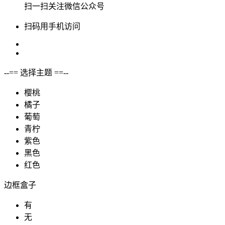
扫一扫关注微信公众号
扫码用手机访问
--== 选择主题 ==--
樱桃
橘子
葡萄
青柠
紫色
黑色
红色
边框盒子
有
无