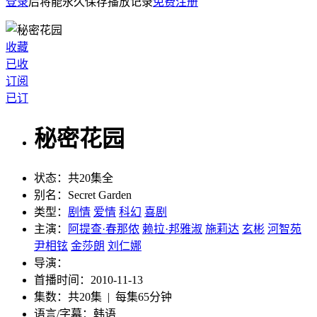
登录
后将能永久保存播放记录
免费注册
收藏
已收
订阅
已订
秘密花园
状态：
共20集全
别名：
Secret Garden
类型：
剧情
爱情
科幻
喜剧
主演：
阿提查·春那侬
赖拉·邦雅淑
施莉达
玄彬
河智苑
尹相铉
金莎朗
刘仁娜
导演：
首播时间：
2010-11-13
集数：
共20集 | 每集65分钟
语言/字幕：
韩语