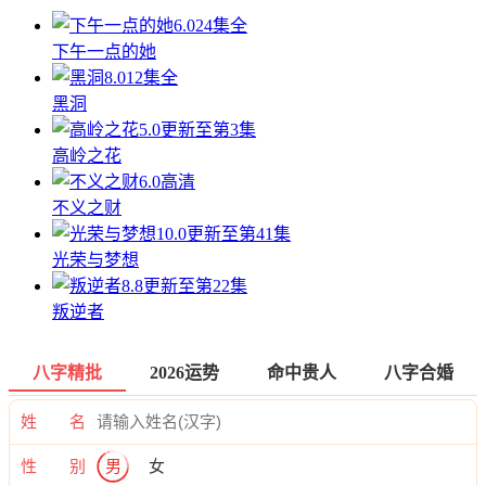
6.0
24集全
下午一点的她
8.0
12集全
黑洞
5.0
更新至第3集
高岭之花
6.0
高清
不义之财
10.0
更新至第41集
光荣与梦想
8.8
更新至第22集
叛逆者
八字精批
2026运势
命中贵人
八字合婚
姓 名
性 别
男
女