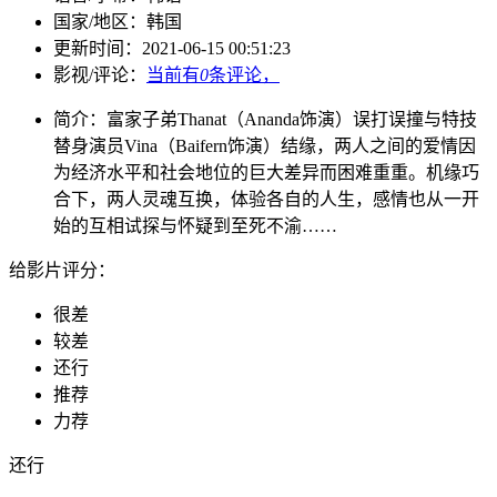
国家/
地区：
韩国
更新时间：
2021-06-15 00:51:23
影视/评论：
当前有
0
条评论，
简介：
富家子弟Thanat（Ananda饰演）误打误撞与特技
替身演员Vina（Baifern饰演）结缘，两人之间的爱情因
为经济水平和社会地位的巨大差异而困难重重。机缘巧
合下，两人灵魂互换，体验各自的人生，感情也从一开
始的互相试探与怀疑到至死不渝……
给影片评分：
很差
较差
还行
推荐
力荐
还行