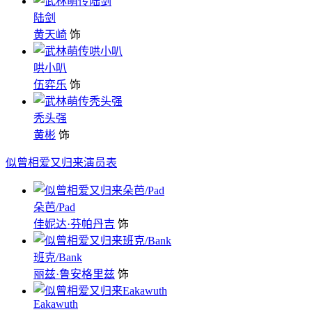
陆剑
黄天崎
饰
哄小叭
伍弈乐
饰
秃头强
黄彬
饰
似曾相爱又归来演员表
朵芭/Pad
佳妮达·芬帕丹吉
饰
班克/Bank
丽兹·鲁安格里兹
饰
Eakawuth