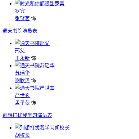
罗宾
张贺茗
饰
通天书院演员表
邢父
王永新
饰
苏瑶华
谢欣贝
饰
严世玄
孟子荻
饰
别想打扰我学习演员表
胡校长