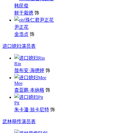
韩民俊
鲜于栽德
饰
尹正花
金浩贞
饰
进口媳妇演员表
Rin
哉布安·海德婷
饰
Mee
查亚鹏·本纳格
饰
Pit
朱卡潘·翁卡尼特
饰
武林萌传演员表