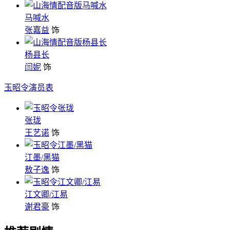
马喊水
张嘉益
饰
杨县长
闫妮
饰
玉昭令演员表
张珑
王艺诺
饰
江墨/黑猫
敖子逸
饰
江文卿/江易
谢君豪
饰