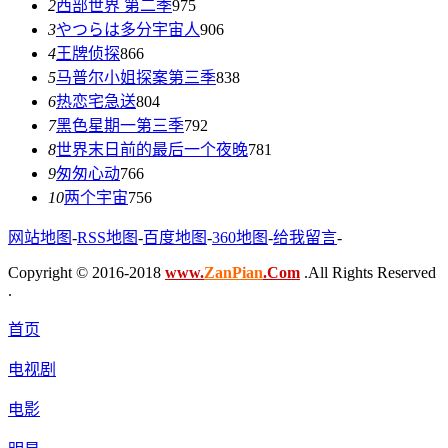
2
西部世界 第二季
975
3
やつらは多分宇宙人
906
4
王牌侦探
866
5
马普尔小姐探案第三季
838
6
热恋宅急送
804
7
黑色星期一第三季
792
8
世界末日前的最后一个夜晚
781
9
匆匆心动
766
10
两个宇宙
756
网站地图
-
RSS地图
-
百度地图
-
360地图
-
给我留言
-
Copyright © 2016-2018
www.
ZanPian
.Com
.All Rights Reserved
.
首页
电视剧
电影