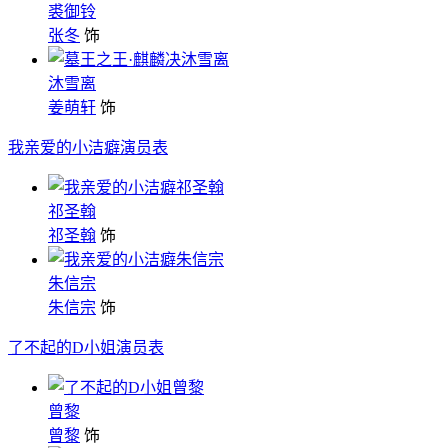
裘御铃
张冬
饰
沐雪离
姜萌轩
饰
我亲爱的小洁癖演员表
祁圣翰
祁圣翰
饰
朱信宗
朱信宗
饰
了不起的D小姐演员表
曾黎
曾黎
饰