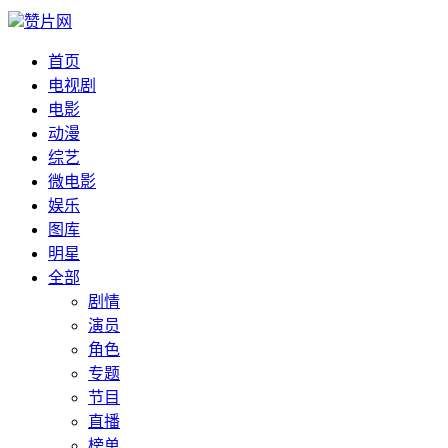
赞片网
首页
电视剧
电影
动漫
综艺
微电影
娱乐
图库
明星
全部
剧情
演员
角色
专题
节目
直播
榜单