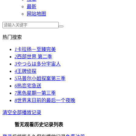
最新
网站地图
热门搜索
1
卡拉扬－至臻完美
2
西部世界 第二季
3
やつらは多分宇宙人
4
王牌侦探
5
马普尔小姐探案第三季
6
热恋宅急送
7
黑色星期一第三季
8
世界末日前的最后一个夜晚
清空全部播放记录
暂无观看历史记录列表