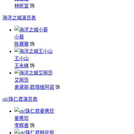
林昕宜
饰
海洋之城演员表
小葵
陈赛赛
饰
王小山
王永峰
饰
艾丽莎
奥黛丽·欧塔维阿诺
饰
oh!珠仁君演员表
姜惠珍
李辉香
饰