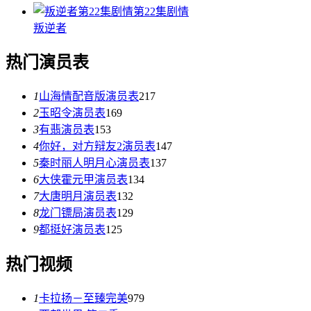
第22集剧情
叛逆者
热门演员表
1
山海情配音版演员表
217
2
玉昭令演员表
169
3
有翡演员表
153
4
你好，对方辩友2演员表
147
5
秦时丽人明月心演员表
137
6
大侠霍元甲演员表
134
7
大唐明月演员表
132
8
龙门镖局演员表
129
9
都挺好演员表
125
热门视频
1
卡拉扬－至臻完美
979