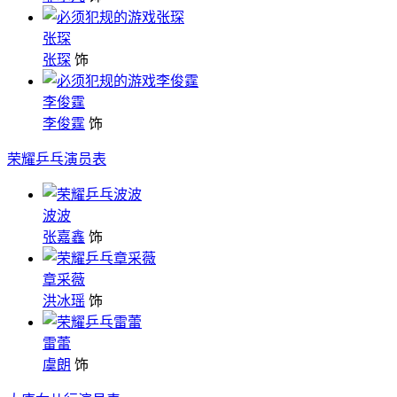
张琛
张琛
饰
李俊霆
李俊霆
饰
荣耀乒乓演员表
波波
张嘉鑫
饰
章采薇
洪冰瑶
饰
雷蕾
虞朗
饰