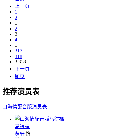
上一页
1
2
...
2
3
4
...
317
318
3/318
下一页
尾页
推荐演员表
山海情配音版演员表
马得福
黄轩
饰