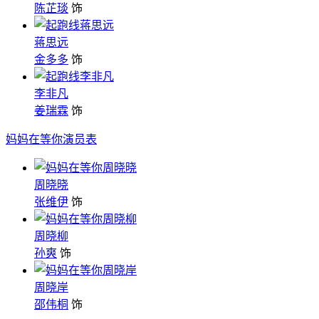
陈芷琰
饰
蒋思远
金多多
饰
李非凡
姜瑞霖
饰
妈妈在等你演员表
周晓晓
张维伊
饰
周晓柳
孙爽
饰
周晓岸
邵伟桐
饰