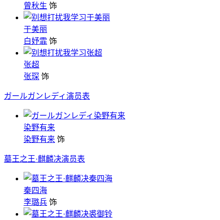
曾秋生
饰
于美丽
白妤霏
饰
张超
张琛
饰
ガールガンレディ演员表
染野有来
染野有来
饰
墓王之王·麒麟决演员表
秦四海
李璐兵
饰