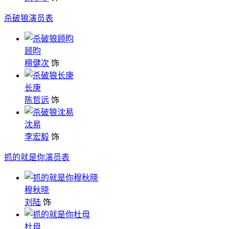
杀破狼演员表
顾昀
檀健次
饰
长庚
陈哲远
饰
沈易
李宏毅
饰
抓的就是你演员表
穆秋晓
刘陆
饰
杜母