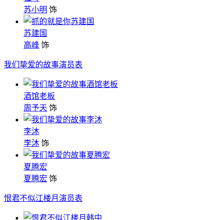
苏小明
饰
苏建国
高峰
饰
我们挚爱的故事演员表
酒馆老板
周予天
饰
李沐
李沐
饰
夏腾宏
夏腾宏
饰
恨君不似江楼月演员表