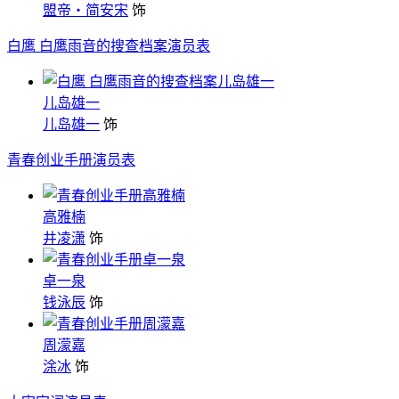
盟帝・简安宋
饰
白鹰 白鹰雨音的搜查档案演员表
儿岛雄一
儿岛雄一
饰
青春创业手册演员表
高雅楠
井凌潇
饰
卓一泉
钱泳辰
饰
周濛嘉
涂冰
饰