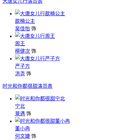
大唐女儿行演员表
歆楠公主
吴佳怡
饰
周王
檀健次
饰
严子方
洪尧
饰
时光和你都很甜演员表
宁北
景遇
饰
董小冉
何文婕
饰