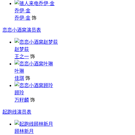
乔伊·金
乔伊·金
饰
恋恋小酒窝演员表
赵梦荻
王之一
饰
叶琳
佳琪
饰
顾玲
万籽麟
饰
起跑线演员表
顾林新月