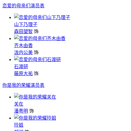
恋爱的母亲们演员表
山下乃理子
森田望智
饰
齐木由香
泷内公美
饰
石渡研
藤原大祐
饰
你是我的荣耀演员表
关在
潘粤明
饰
玲姐