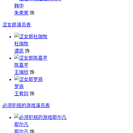
韩中
朱荣荣
饰
涩女郎演员表
杜珈牧
谭凯
饰
陈嘉芊
王瑞欣
饰
罗商
王宥钧
饰
必须犯规的游戏演员表
耶尔凡
耶尔凡
饰