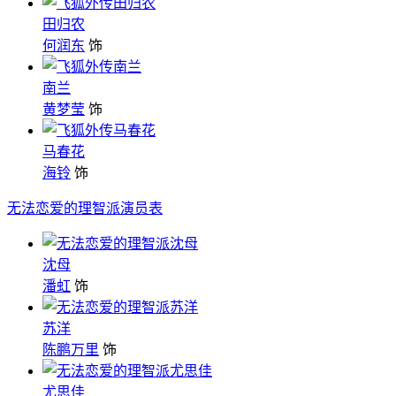
田归农
何润东
饰
南兰
黄梦莹
饰
马春花
海铃
饰
无法恋爱的理智派演员表
沈母
潘虹
饰
苏洋
陈鹏万里
饰
尤思佳