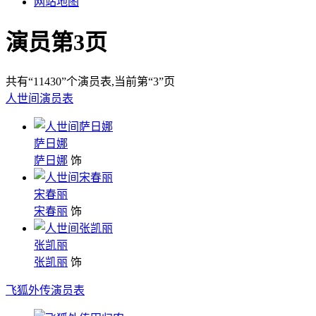
网站地图
演员第3页
共有
“11430”
个演员表
,当前第
“3”
页
人世间演员表
萨日娜
萨日娜
饰
宋春丽
宋春丽
饰
张凯丽
张凯丽
饰
飞狐外传演员表