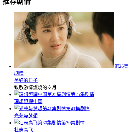
推荐剧情
第26集
剧情
美好的日子
致敬激情燃烧的岁月
第25集剧情
理想照耀中国
第41集剧情
光荣与梦想
第30集剧情
壮志高飞