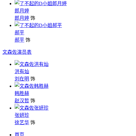
郎月婷
郎月婷
饰
郝平
郝平
饰
文森佐演员表
洪有灿
刘在明
饰
韩胜赫
赵汉哲
饰
张妍珍
徐艺华
饰
首页