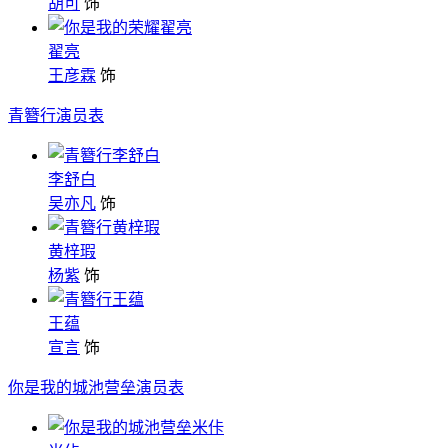
胡可
饰
翟亮
王彦霖
饰
青簪行演员表
李舒白
吴亦凡
饰
黄梓瑕
杨紫
饰
王蕴
宣言
饰
你是我的城池营垒演员表