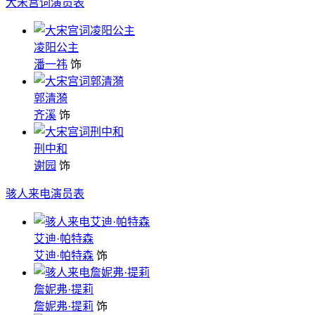
大宋宫词演员表
凌阳公主
潘一祎
饰
郭清漪
齐溪
饰
刑中和
谢园
饰
骇人来电演员表
艾迪·帕特森
艾迪·帕特森
饰
詹妮弗·提莉
詹妮弗·提莉
饰