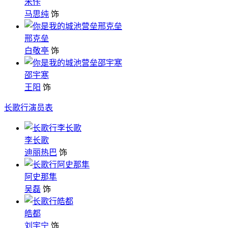
米佧
马思纯
饰
邢克垒
白敬亭
饰
邵宇寒
王阳
饰
长歌行演员表
李长歌
迪丽热巴
饰
阿史那隼
吴磊
饰
皓都
刘宇宁
饰