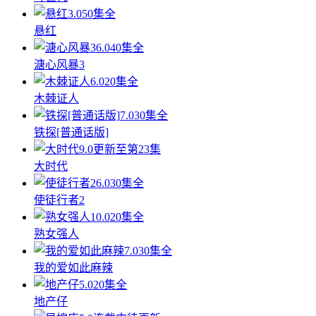
3.0
50集全
悬红
6.0
40集全
溏心风暴3
6.0
20集全
木棘证人
7.0
30集全
铁探[普通话版]
9.0
更新至第23集
大时代
6.0
30集全
使徒行者2
10.0
20集全
熟女强人
7.0
30集全
我的爱如此麻辣
5.0
20集全
地产仔