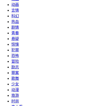
动画
言情
科幻
热血
剧情
青春
悬疑
惊悚
犯罪
恐怖
冒险
励志
罪案
歌舞
少女
动漫
旅游
时尚