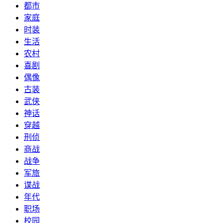
都市
家庭
时装
生活
农村
喜剧
偶像
古装
武侠
神话
穿越
刑侦
商战
战争
军旅
谍战
年代
职场
校园