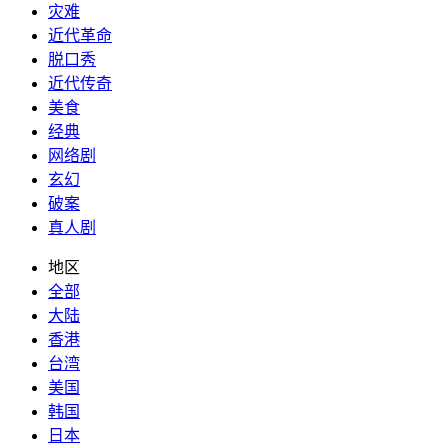
灾难
近代革命
脱口秀
近代传奇
美食
经典
网络剧
玄幻
破案
真人剧
地区
全部
大陆
香港
台湾
美国
韩国
日本