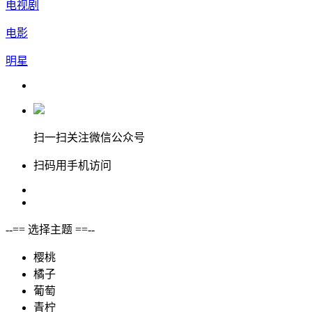
电视剧
电影
明星
扫一扫关注微信公众号
扫码用手机访问
--== 选择主题 ==--
樱桃
橘子
葡萄
青柠