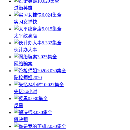
10.0
20集全
过街英雄
6.0
24集全
实习女捕快
5.0
15集全
太平纹身店
5.3
32集全
伙计办大事
3.0
25集全
网络骗案
8.0
30集全
陀枪师姐2020
10.0
27集全
失忆24小时
0.0
30集全
反黑
8.0
30集全
解决师
2.0
30集全