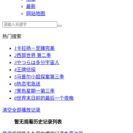
最新
网站地图
热门搜索
1
卡拉扬－至臻完美
2
西部世界 第二季
3
やつらは多分宇宙人
4
王牌侦探
5
马普尔小姐探案第三季
6
热恋宅急送
7
黑色星期一第三季
8
世界末日前的最后一个夜晚
清空全部播放记录
暂无观看历史记录列表