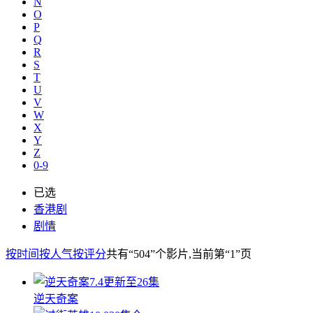
N
O
P
Q
R
S
T
U
V
W
X
Y
Z
0-9
已选
香港剧
剧情
按时间
按人气
按评分
共有
“504”
个影片
,当前第
“1”
页
7.4
更新至26集
逆天奇案