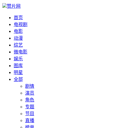
赞片网
首页
电视剧
电影
动漫
综艺
微电影
娱乐
图库
明星
全部
剧情
演员
角色
专题
节目
直播
榜单