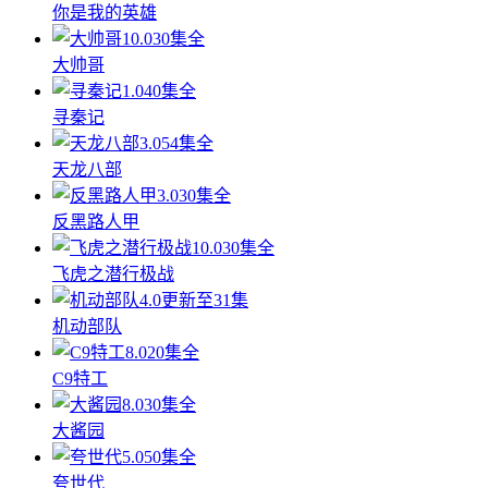
你是我的英雄
10.0
30集全
大帅哥
1.0
40集全
寻秦记
3.0
54集全
天龙八部
3.0
30集全
反黑路人甲
10.0
30集全
飞虎之潜行极战
4.0
更新至31集
机动部队
8.0
20集全
C9特工
8.0
30集全
大酱园
5.0
50集全
夸世代