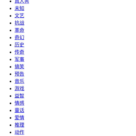
真人秀
未知
文艺
抗战
革命
奇幻
历史
传奇
军事
搞笑
预告
音乐
游戏
益智
情感
童话
爱情
推理
动作