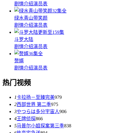
剧情介绍
演员表
32集全
绿水青山带笑颜
剧情介绍
演员表
更新至159集
斗罗大陆
剧情介绍
演员表
36集全
赘婿
剧情介绍
演员表
热门视频
1
卡拉扬－至臻完美
979
2
西部世界 第二季
975
3
やつらは多分宇宙人
906
4
王牌侦探
866
5
马普尔小姐探案第三季
838
6
热恋宅急送
804