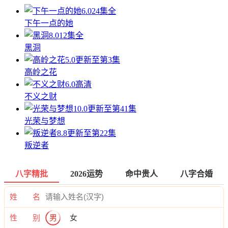
6.0
24集全
下午一点的她
8.0
12集全
黑洞
5.0
更新至第3集
高岭之花
6.0
高清
不义之财
10.0
更新至第41集
光荣与梦想
8.8
更新至第22集
叛逆者
八字精批
2026运势
命中贵人
八字合婚
姓 名
性 别
男
女