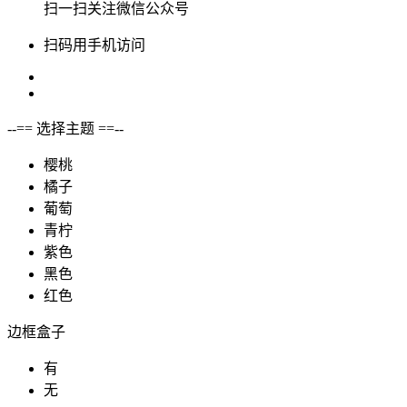
扫一扫关注微信公众号
扫码用手机访问
--== 选择主题 ==--
樱桃
橘子
葡萄
青柠
紫色
黑色
红色
边框盒子
有
无