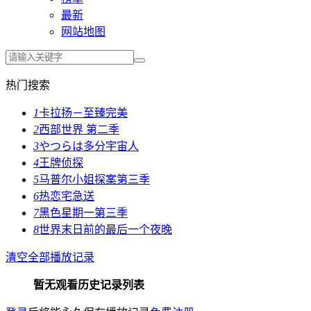
最新
网站地图
热门搜索
1
卡拉扬－至臻完美
2
西部世界 第二季
3
やつらは多分宇宙人
4
王牌侦探
5
马普尔小姐探案第三季
6
热恋宅急送
7
黑色星期一第三季
8
世界末日前的最后一个夜晚
清空全部播放记录
暂无观看历史记录列表