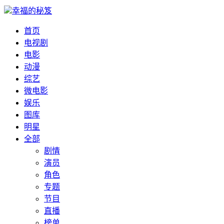
幸福的秘笈
首页
电视剧
电影
动漫
综艺
微电影
娱乐
图库
明星
全部
剧情
演员
角色
专题
节目
直播
榜单