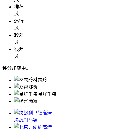
推荐
人
还行
人
较差
人
很差
人
评分加载中...
林志玲
郑爽
易烊千玺
杨幂
高清
决战刹马镇
高清